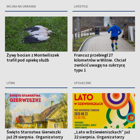
WOJNA NA UKRAINIE
LIFESTYLE
Żywy bocian z Montwiliszek
Francuz przebiegł 27
trafił pod opiekę służb
kilometrów w Wilnie. Chciał
zwrócić uwagę na cukrzycę
typu 1
LITWA
SPOŁECZNE
Święto Starostwa Gierwiszki
„Lato w Dziewieniszkach” już
już 29 sierpnia. Organizatorzy
22 sierpnia. Organizatorzy