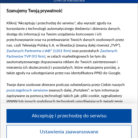
Dostępność
Szanujemy Twoją prywatność
Moje zgody
Kliknij "Akceptuję i przechodzę do serwisu", aby wyrazić zgody na
Procedura zgłoszeń wewnętrznych
korzystanie z technologii automatycznego śledzenia i zbierania danych,
dostęp do informacji na Twoim urządzeniu końcowym i ich
przechowywanie oraz na przetwarzanie Twoich danych osobowych przez
nas, czyli Telewizję Polską S.A. w likwidacji (zwaną dalej również „TVP”),
Zaufanych Partnerów z IAB* (1201 firm)
oraz pozostałych
Zaufanych
Partnerów TVP (93 firm)
, w celach marketingowych (w tym do
zautomatyzowanego dopasowania reklam do Twoich zainteresowań i
mierzenia ich skuteczności) i pozostałych, które wskazujemy poniżej, a
także zgody na udostępnianie przez nas identyfikatora PPID do Google.
Twoje dane osobowe zbierane podczas odwiedzania przez Ciebie naszych
poszczególnych serwisów
zwanych dalej „Portalem”, w tym informacje
zapisywane za pomocą technologii takich jak: pliki cookie, sygnalizatory
WWW lub innych podobnych technologii umożliwiających świadczenie
dopasowanych i bezpiecznych usług, personalizację treści oraz reklam,
udostępnianie funkcji mediów społecznościowych oraz analizowanie ruchu
Akceptuję i przechodzę do serwisu
w Internecie.
Twoje dane osobowe zbierane podczas odwiedzania przez Ciebie
Ustawienia zaawansowane
poszczególnych serwisów
na Portalu, takie jak adresy IP, identyfikatory