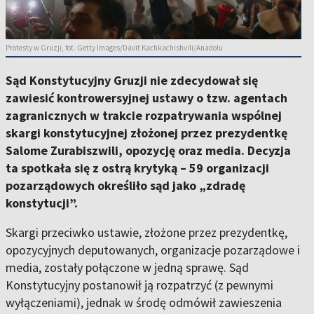
Protesty w Gruzji, fot. Getty Images/Davit Kachkachishvili/Anadolu
Sąd Konstytucyjny Gruzji nie zdecydował się
zawiesić kontrowersyjnej ustawy o tzw. agentach
zagranicznych w trakcie rozpatrywania wspólnej
skargi konstytucyjnej złożonej przez prezydentkę
Salome Zurabiszwili, opozycję oraz media. Decyzja
ta spotkała się z ostrą krytyką – 59 organizacji
pozarządowych określiło sąd jako „zdradę
konstytucji”.
Skargi przeciwko ustawie, złożone przez prezydentkę,
opozycyjnych deputowanych, organizacje pozarządowe i
media, zostały połączone w jedną sprawę. Sąd
Konstytucyjny postanowił ją rozpatrzyć (z pewnymi
wyłączeniami), jednak w środę odmówił zawieszenia