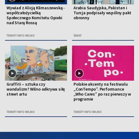
Wywiad z Alicją Klimaszewską -
Arabia Saudyjska, Pakistan i
współzałożycielką
Turcja podpisały wspólny pakt
Społecznego Komitetu Opieki
obronny
nad Starą Rossą
TEMATY INFO WILNO
ŚWIAT
Graffiti – sztuka czy
Polskie akcenty na festiwalu
wandalizm? Wilno odkrywa siłę
„ConTempo”. Performance
street artu
„Who Cares” po raz pierwszy w
programie
TEMATY INFO WILNO
TEMATY INFO WILNO