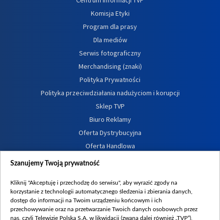
Komisja Etyki
Program dla prasy
Dla mediów
Serwis fotograficzny
Merchandising (znaki)
Polityka Prywatności
Polityka przeciwdziałania nadużyciom i korupcji
Sklep TVP
Biuro Reklamy
Oferta Dystrybucyjna
Oferta Handlowa
Dostępność
Szanujemy Twoją prywatność
Moje zgody
Kliknij "Akceptuję i przechodzę do serwisu", aby wyrazić zgody na
Procedura zgłoszeń wewnętrznych
korzystanie z technologii automatycznego śledzenia i zbierania danych,
dostęp do informacji na Twoim urządzeniu końcowym i ich
przechowywanie oraz na przetwarzanie Twoich danych osobowych przez
nas, czyli Telewizję Polską S.A. w likwidacji (zwaną dalej również „TVP”),