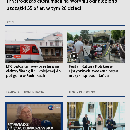
IPN: Podczas ekshumacji na Wołyniu odnaleziono
szczątki 55 ofiar, w tym 26 dzieci
ŚWIAT
LTG ogłosiła nowy przetarg na
Festyn Kultury Polskiej w
elektryfikację linii kolejowej do
Ejszyszkach. Weekend pełen
poligonu w Rudnikach
muzyki, śpiewu i tańca
TRANSPORT I KOMUNIKACJA
TEMATY INFO WILNO