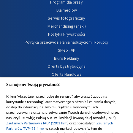
Program dla prasy
Dla mediów
Serwis fotograficzny
Merchandising (znaki)
Polityka Prywatności
Polityka przeciwdziałania nadużyciom i korupcji
Sklep TVP
Biuro Reklamy
Oferta Dystrybucyjna
Oferta Handlowa
Dostępność
Szanujemy Twoją prywatność
Moje zgody
Kliknij "Akceptuję i przechodzę do serwisu", aby wyrazić zgody na
Procedura zgłoszeń wewnętrznych
korzystanie z technologii automatycznego śledzenia i zbierania danych,
dostęp do informacji na Twoim urządzeniu końcowym i ich
przechowywanie oraz na przetwarzanie Twoich danych osobowych przez
nas, czyli Telewizję Polską S.A. w likwidacji (zwaną dalej również „TVP”),
Zaufanych Partnerów z IAB* (1201 firm)
oraz pozostałych
Zaufanych
Partnerów TVP (93 firm)
, w celach marketingowych (w tym do