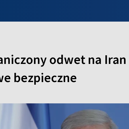
INFO WILNO
WILNO NA DZIEŃ DOBRY
PROGRAMY
ZGŁOŚ
raniczony odwet na Iran
owe bezpieczne