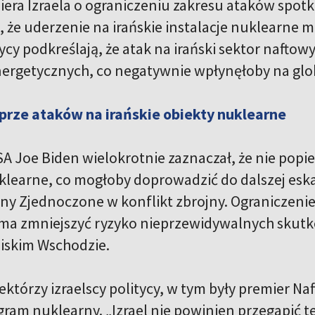
iera Izraela o ograniczeniu zakresu ataków spotk
, że uderzenie na irańskie instalacje nuklearne
tycy podkreślają, że atak na irański sektor naft
rgetycznych, co negatywnie wpłynęłoby na glob
prze ataków na irańskie obiekty nuklearne
 Joe Biden wielokrotnie zaznaczał, że nie popier
klearne, co mogłoby doprowadzić do dalszej eskal
ny Zjednoczone w konflikt zbrojny. Ograniczenie 
a zmniejszyć ryzyko nieprzewidywalnych skutkó
liskim Wschodzie.
którzy izraelscy politycy, w tym były premier Na
gram nuklearny. „Izrael nie powinien przegapić t