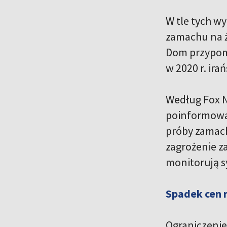
W tle tych w
zamachu na ż
Dom przypomn
w 2020 r. ir
Według Fox 
poinformował
próby zamach
zagrożenie z
monitorują s
Spadek cen 
Ograniczenie