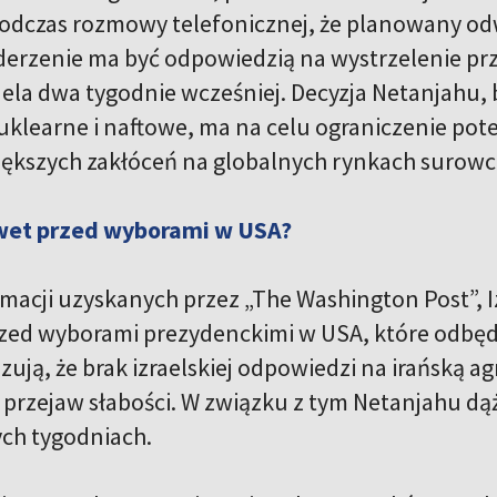
odczas rozmowy telefonicznej, że planowany odw
erzenie ma być odpowiedzią na wystrzelenie prze
aela dwa tygodnie wcześniej. Decyzja Netanjahu, 
klearne i naftowe, ma na celu ograniczenie poten
iększych zakłóceń na globalnych rynkach surow
dwet przed wyborami w USA?
macji uzyskanych przez „The Washington Post”, 
zed wyborami prezydenckimi w USA, które odbędą s
zują, że brak izraelskiej odpowiedzi na irańską a
 przejaw słabości. W związku z tym Netanjahu d
ch tygodniach.