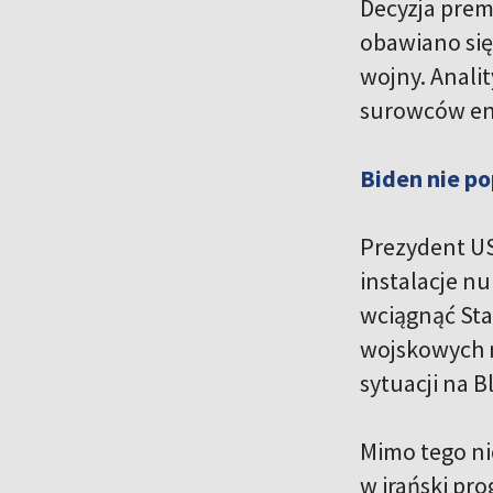
Decyzja prem
obawiano się
wojny. Anali
surowców ene
Biden nie po
Prezydent USA
instalacje nu
wciągnąć Sta
wojskowych m
sytuacji na B
Mimo tego nie
w irański pro