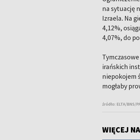
na sytuację 
Izraela. Na 
4,12%, osiąg
4,07%, do po
Tymczasowe u
irańskich in
niepokojem ś
mogłaby pro
źródło:
ELTA/BNS/PA
WIĘCEJ NA