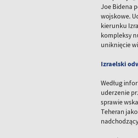
Joe Bidena p
wojskowe. Ud
kierunku Izr
kompleksy nu
uniknięcie w
Izraelski o
Według infor
uderzenie pr
sprawie wska
Teheran jako
nadchodzący