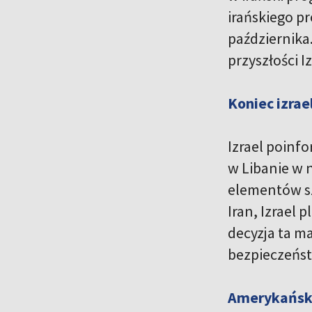
irańskiego p
października
przyszłości 
Koniec izrae
Izrael poinf
w Libanie w 
elementów sz
Iran, Izrael
decyzja ta ma
bezpieczeńst
Amerykański