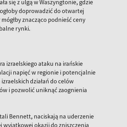
ała się z ulgą w Waszyngtonie, gdzie
 mogłoby doprowadzić do otwartej
owy mógłby znacząco podnieść ceny
alne rynki.
a izraelskiego ataku na irańskie
acji napięć w regionie i potencjalnie
izraelskich działań do celów
w i pozwolić uniknąć zaognienia
ftali Bennett, naciskają na uderzenie
ej wyjątkowej okazji do zniszczenia