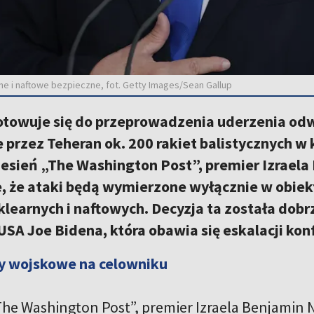
rne i naftowe bezpieczne, fot. Getty Images/Sean Gallup
gotowuje się do przeprowadzenia uderzenia od
 przez Teheran ok. 200 rakiet balistycznych w 
esień „The Washington Post”, premier Izraela
, że ataki będą wymierzone wyłącznie w obie
uklearnych i naftowych. Decyzja ta została dobr
SA Joe Bidena, która obawia się eskalacji kon
ty wojskowe na celowniku
The Washington Post”, premier Izraela Benjami