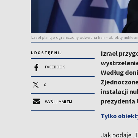
Izrael planuje ograniczony odwet na Iran – obiekty nuklea
Izrael przy
UDOSTĘPNIJ
wystrzelenie
FACEBOOK
Według doni
Zjednoczone
X
instalacji n
prezydenta U
WYŚLIJ MAILEM
Tylko obiek
Jak podaje „