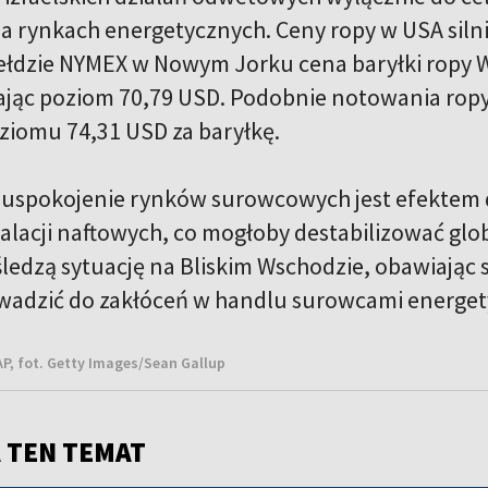
na rynkach energetycznych. Ceny ropy w USA siln
giełdzie NYMEX w Nowym Jorku cena baryłki ropy 
ając poziom 70,79 USD. Podobnie notowania ropy B
ziomu 74,31 USD za baryłkę.
spokojenie rynków surowcowych jest efektem de
stalacji naftowych, co mogłoby destabilizować gl
ledzą sytuację na Bliskim Wschodzie, obawiając s
wadzić do zakłóceń w handlu surowcami energe
P, fot. Getty Images/Sean Gallup
 TEN TEMAT