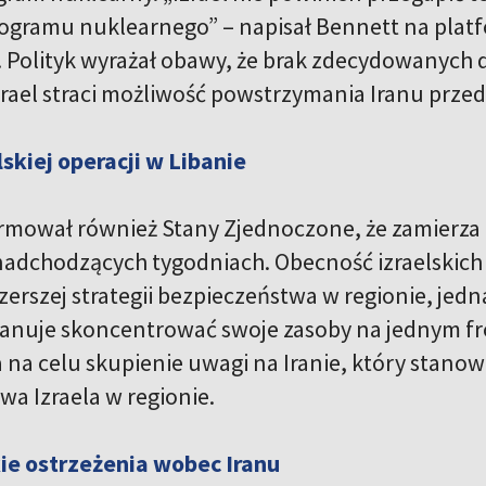
rogramu nuklearnego” – napisał Bennett na platf
. Polityk wyrażał obawy, że brak zdecydowanych 
Izrael straci możliwość powstrzymania Iranu prze
lskiej operacji w Libanie
ormował również Stany Zjednoczone, że zamierza
nadchodzących tygodniach. Obecność izraelskich s
erszej strategii bezpieczeństwa w regionie, jed
 planuje skoncentrować swoje zasoby na jednym f
 na celu skupienie uwagi na Iranie, który stanow
wa Izraela w regionie.
e ostrzeżenia wobec Iranu