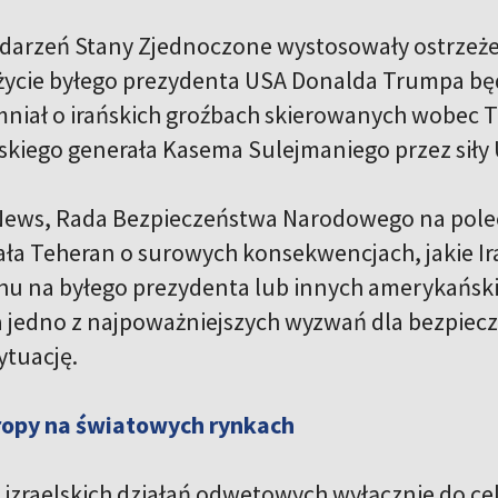
ydarzeń Stany Zjednoczone wystosowały ostrzeże
ycie byłego prezydenta USA Donalda Trumpa będz
iał o irańskich groźbach skierowanych wobec T
ańskiego generała Kasema Sulejmaniego przez siły
News, Rada Bezpieczeństwa Narodowego na pole
a Teheran o surowych konsekwencjach, jakie Ira
u na byłego prezydenta lub innych amerykańsk
a jedno z najpoważniejszych wyzwań dla bezpiec
ytuację.
ropy na światowych rynkach
 izraelskich działań odwetowych wyłącznie do 