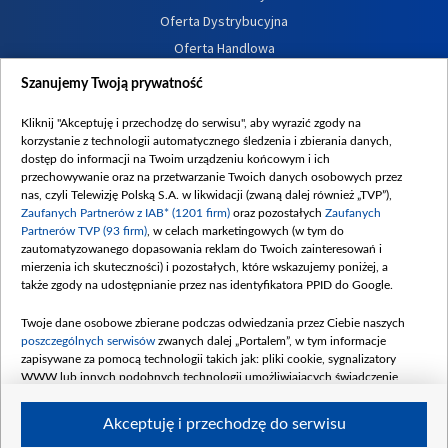
Oferta Dystrybucyjna
Oferta Handlowa
Dostępność
Szanujemy Twoją prywatność
Moje zgody
Kliknij "Akceptuję i przechodzę do serwisu", aby wyrazić zgody na
Procedura zgłoszeń wewnętrznych
korzystanie z technologii automatycznego śledzenia i zbierania danych,
dostęp do informacji na Twoim urządzeniu końcowym i ich
przechowywanie oraz na przetwarzanie Twoich danych osobowych przez
nas, czyli Telewizję Polską S.A. w likwidacji (zwaną dalej również „TVP”),
Zaufanych Partnerów z IAB* (1201 firm)
oraz pozostałych
Zaufanych
Partnerów TVP (93 firm)
, w celach marketingowych (w tym do
zautomatyzowanego dopasowania reklam do Twoich zainteresowań i
mierzenia ich skuteczności) i pozostałych, które wskazujemy poniżej, a
także zgody na udostępnianie przez nas identyfikatora PPID do Google.
Twoje dane osobowe zbierane podczas odwiedzania przez Ciebie naszych
poszczególnych serwisów
zwanych dalej „Portalem”, w tym informacje
zapisywane za pomocą technologii takich jak: pliki cookie, sygnalizatory
WWW lub innych podobnych technologii umożliwiających świadczenie
dopasowanych i bezpiecznych usług, personalizację treści oraz reklam,
udostępnianie funkcji mediów społecznościowych oraz analizowanie ruchu
Akceptuję i przechodzę do serwisu
w Internecie.