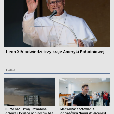
Leon XIV odwiedzi trzy kraje Ameryki Południowej
RELIGIA
Burze nad Litwą. Powalone
Mer Wilna: sortowanie
drzewa i tysiące odbiorców bez
odpadów w Nowej Wilejce jest