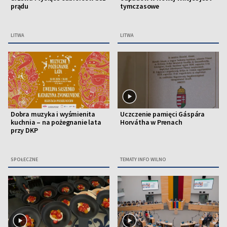
prądu
tymczasowe
LITWA
LITWA
Dobra muzyka i wyśmienita
Uczczenie pamięci Gáspára
kuchnia – na pożegnanie lata
Horvátha w Prenach
przy DKP
SPOŁECZNE
TEMATY INFO WILNO