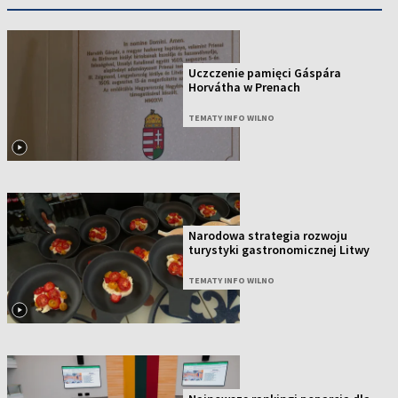
Uczczenie pamięci Gáspára
Horvátha w Prenach
TEMATY INFO WILNO
Narodowa strategia rozwoju
turystyki gastronomicznej Litwy
TEMATY INFO WILNO