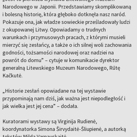
Narodowego w Japonii. Przedstawiamy skomplikowaną
i bolesną historię, która głęboko dotknęła nasz naród.
Pokazuje ona, jak władze sowieckie prześladowały ludzi
z okupowanej Litwy. Opowiadamy o trudnych
warunkach i przymusowych pracach, z którymi musieli
mierzyć się zesłańcy, a także o ich silnej woli zachowania
godności, tożsamości narodowej oraz nadziei na
powrót do domu” – cytuje w komunikacie dyrektor
generalną Litewskiego Muzeum Narodowego, Rūtę
Kačkutė.
„Historie zesłań opowiadane na tej wystawie
przypominają nam dziś, jak ważna jest niepodległość i
jak wielka jest jej cena” – dodała.
Kuratorami wystawy są Virginija Rudienė,
koordynatorka Simona Širvydaitė-Šliupienė, a autorką
tekstów Milda Varnauskaitė.