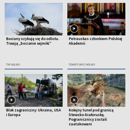
Bociany szykują się do odlotu.
Petrauskas członkiem Polskiej
Trwają „bocianie sejmiki”
Akademii
TVP WILNO
TEMATY INFO WILNO
Blok zagraniczny: Ukraina, USA
Kolejny tunel pod granicą
i Europa
litewsko-białoruską.
Pogranicznicy zostali
zaatakowani