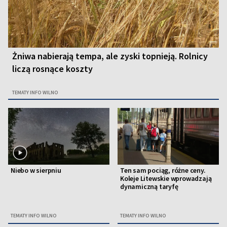
Żniwa nabierają tempa, ale zyski topnieją. Rolnicy
liczą rosnące koszty
TEMATY INFO WILNO
Niebo w sierpniu
Ten sam pociąg, różne ceny.
Koleje Litewskie wprowadzają
dynamiczną taryfę
TEMATY INFO WILNO
TEMATY INFO WILNO