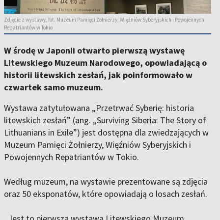
Zdjęcie z wystawy, fot. Muzeum Pamięci Żołnierzy, Więźniów Syberyjskich i Powojennych
Repatriantów w Tokio
W środę w Japonii otwarto pierwszą wystawę
Litewskiego Muzeum Narodowego, opowiadającą o
historii litewskich zesłań, jak poinformowało w
czwartek samo muzeum.
Wystawa zatytułowana „Przetrwać Syberię: historia
litewskich zesłań” (ang. „Surviving Siberia: The Story of
Lithuanians in Exile”) jest dostępna dla zwiedzających w
Muzeum Pamięci Żołnierzy, Więźniów Syberyjskich i
Powojennych Repatriantów w Tokio.
Według muzeum, na wystawie prezentowane są zdjęcia
oraz 50 eksponatów, które opowiadają o losach zesłań.
„Jest to pierwsza wystawa Litewskiego Muzeum