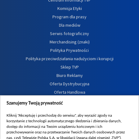
Komisja Etyki
Program dla prasy
Dla mediów
Serwis fotograficzny
Merchandising (znaki)
Polityka Prywatności
Polityka przeciwdziałania nadużyciom i korupcji
Sklep TVP
Biuro Reklamy
Oferta Dystrybucyjna
Oferta Handlowa
Dostępność
Szanujemy Twoją prywatność
Moje zgody
Kliknij "Akceptuję i przechodzę do serwisu", aby wyrazić zgody na
Procedura zgłoszeń wewnętrznych
korzystanie z technologii automatycznego śledzenia i zbierania danych,
dostęp do informacji na Twoim urządzeniu końcowym i ich
przechowywanie oraz na przetwarzanie Twoich danych osobowych przez
nas, czyli Telewizję Polską S.A. w likwidacji (zwaną dalej również „TVP”),