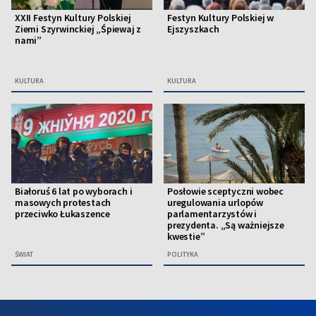
XXII Festyn Kultury Polskiej
Festyn Kultury Polskiej w
Ziemi Szyrwinckiej „Śpiewaj z
Ejszyszkach
nami”
KULTURA
KULTURA
Białoruś 6 lat po wyborach i
Posłowie sceptyczni wobec
masowych protestach
uregulowania urlopów
przeciwko Łukaszence
parlamentarzystów i
prezydenta. „Są ważniejsze
kwestie”
ŚWIAT
POLITYKA