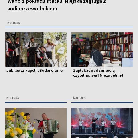
Wilno z pokładu statku. Miejska żegluga z
audioprzewodnikiem
KULTURA
Jubileusz kapeli „Suderwianie”
Zapłakać nad śmiercią
czytelnictwa? Niezupełnie!
KULTURA
KULTURA