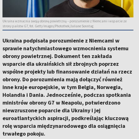
Ukraina wzmacnia swoją obronę powietrzną – porozumienie z Niemcami i wsparcie ze
strony państw G7, fot. Getty Images/Photothek/Juliane Sonntag
Ukraina podpisała porozumienie z Niemcami w
sprawie natychmiastowego wzmocnienia systemu
obrony powietrznej. Dokument ten zakłada
wsparcie dla ukraińskich sił zbrojnych poprzez
wspólne projekty lub finansowanie działań na rzecz
obrony. Do porozumienia mają dołączyć również
inne kraje europejskie, w tym Belgia, Norwegia,
Holandia i Dania. Jednocześnie, podczas spotkania
ministrów obrony G7 w Neapolu, potwierdzono
niewzruszone poparcie dla Ukrainy i jej
euroatlantyckich aspiracji, podkreślając kluczową
rolę wsparcia międzynarodowego dla osiągnięcia
trwałego pokoju.