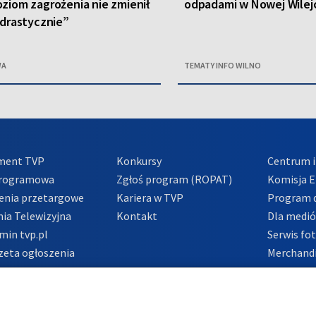
ziom zagrożenia nie zmienił
odpadami w Nowej Wilej
 drastycznie”
WA
TEMATY INFO WILNO
ment TVP
Konkursy
Centrum i
Programowa
Zgłoś program (ROPAT)
Komisja E
enia przetargowe
Kariera w TVP
Program d
ia Telewizyjna
Kontakt
Dla medi
min tvp.pl
Serwis fo
zeta ogłoszenia
Merchandi
acje o nadawcy
Polityka 
Polityka 
nadużycio