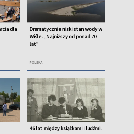
rcia dla
Dramatycznie niski stan wody w
Wiśle. „Najniższy od ponad 70
lat”
POLSKA
46 lat między książkami i ludźmi.