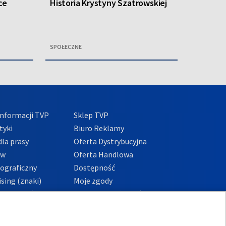
ce
Historia Krystyny Szatrowskiej
SPOŁECZNE
nformacji TVP
Sklep TVP
tyki
Biuro Reklamy
la prasy
Oferta Dystrybucyjna
ów
Oferta Handlowa
tograficzny
Dostępność
sing (znaki)
Moje zgody
Prywatności
Procedura zgłoszeń
wewnętrznych
przeciwdziałania
m i korupcji