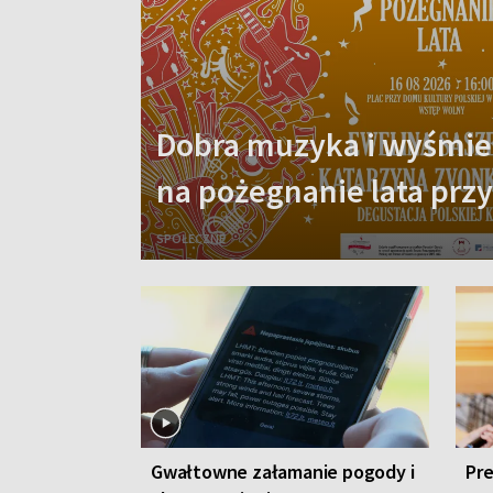
Dobra muzyka i wyśmien
na pożegnanie lata prz
SPOŁECZNE
Gwałtowne załamanie pogody i
Pre