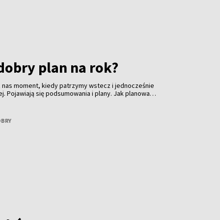
dobry plan na rok?
 z nas moment, kiedy patrzymy wstecz i jednocześnie
ej. Pojawiają się podsumowania i plany. Jak planować
ynać go od presji? Opowie o tym Kamila Daszkiewicz -
, która na co dzień zajmuje się rozwojem osobistym,
 wyzwaniami, które wszyscy znamy aż za dobrze.
OBRY