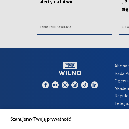
alerty na Litwie
„Po
się
TEMATY INFO WILNO
LIT
Abona
Rada 
Ogłosz
Akadem
Regula
Telega
Inform
Szanujemy Twoją prywatność