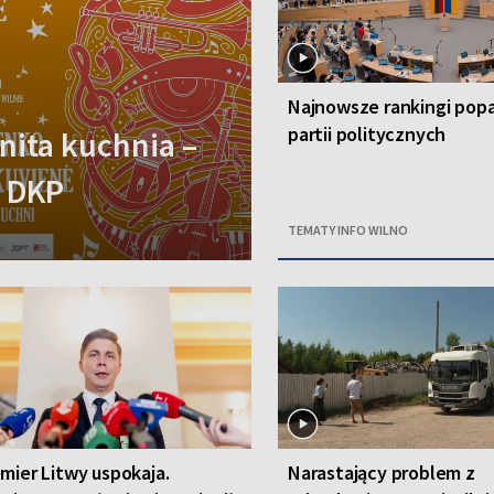
Najnowsze rankingi popa
partii politycznych
ita kuchnia –
y DKP
TEMATY INFO WILNO
mier Litwy uspokaja.
Narastający problem z