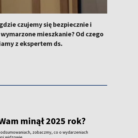
 gdzie czujemy się bezpiecznie i
ć wymarzone mieszkanie? Od czego
iamy z ekspertem ds.
 Wam minął 2025 rok?
 podsumowaniach, zobaczmy, co o wydarzeniach
asi widzowie.