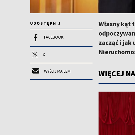
Własny kąt t
UDOSTĘPNIJ
odpoczywamy
FACEBOOK
zacząć i ja
Nieruchomoś
X
WYŚLIJ MAILEM
WIĘCEJ NA