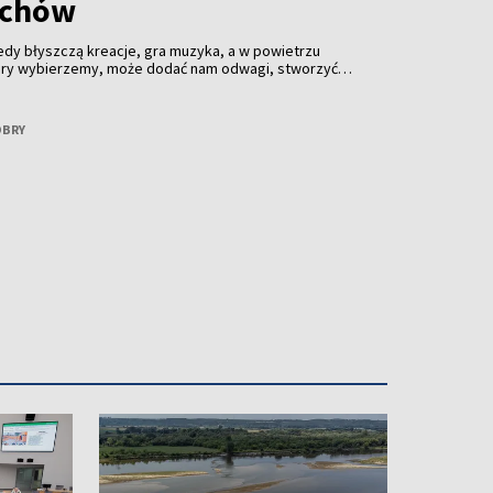
achów
edy błyszczą kreacje, gra muzyka, a w powietrzu
który wybierzemy, może dodać nam odwagi, stworzyć
miętany na cały rok. O tym, jak wybrać perfumy idealne
rozmawiamy z Dianą Podmostko – znawczynią perfum.
OBRY