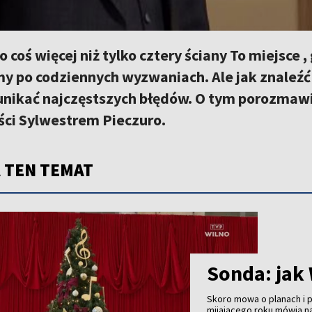
o coś więcej niż tylko cztery ściany To miejsce ,
 po codziennych wyzwaniach. Ale jak znaleź
k unikać najczęstszych błędów. O tym porozmaw
ci Sylwestrem Pieczuro.
 TEN TEMAT
Sonda: jak
Skoro mowa o planach i
mijającego roku mówią n