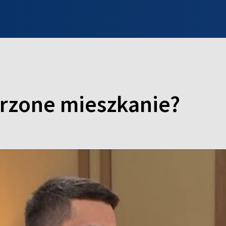
INFO WILNO
WILNO NA DZIEŃ DOBRY
PROGRAMY
ZGŁOŚ
rzone mieszkanie?