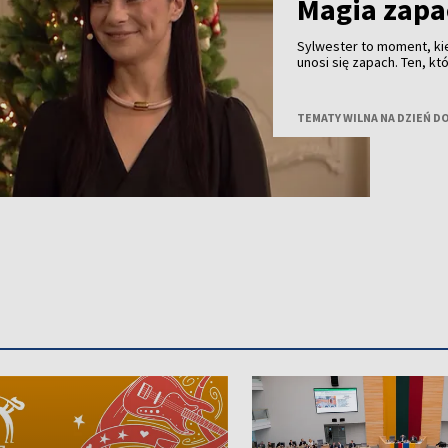
Magia zap
Sylwester to moment, ki
unosi się zapach. Ten, 
nastrój albo zostać zapa
na tę wyjątkową noc, po
TEMATY WILNA NA DZIEŃ D