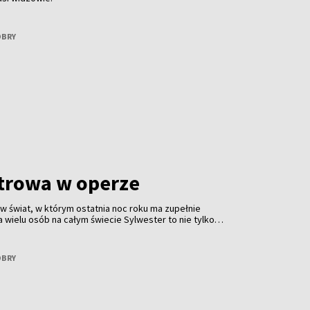
OBRY
trowa w operze
 w świat, w którym ostatnia noc roku ma zupełnie
a wielu osób na całym świecie Sylwester to nie tylko
akże wieczór spędzony w operze. To tradycja obecna od
łna klasy. Jest z nami Małgorzata Patrycja Minkiel —
oba, która operę zna nie tylko z widowni, ale przede
OBRY