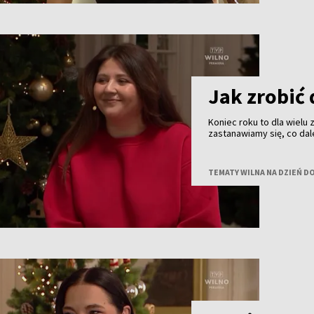
Jak zrobić 
Koniec roku to dla wielu
zastanawiamy się, co dal
kolejny rok, by nie zacz
certyfikowana coacherka
relacjami i codziennymi
TEMATY WILNA NA DZIEŃ D