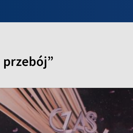
INFO WILNO
WILNO NA DZIEŃ DOBRY
PROGRAMY
ZGŁOŚ
 przebój”