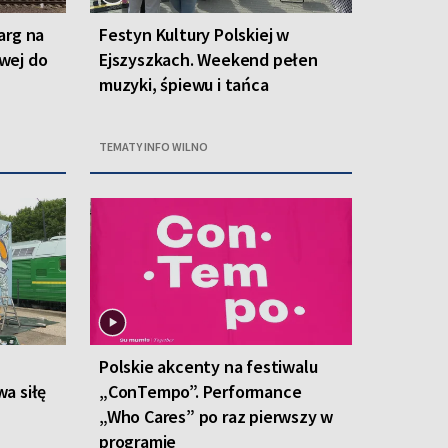
arg na
Festyn Kultury Polskiej w
owej do
Ejszyszkach. Weekend pełen
muzyki, śpiewu i tańca
TEMATY INFO WILNO
Polskie akcenty na festiwalu
a siłę
„ConTempo”. Performance
„Who Cares” po raz pierwszy w
programie