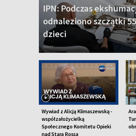
IPN: Podczas ekshumacj
odnaleziono szczątki 55
dzieci
ŚWIAT
Wywiad z Alicją Klimaszewską -
Ara
współzałożycielką
Tur
Społecznego Komitetu Opieki
ob
nad Starą Rossą