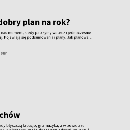
dobry plan na rok?
 z nas moment, kiedy patrzymy wstecz i jednocześnie
ej. Pojawiają się podsumowania i plany. Jak planować
ynać go od presji? Opowie o tym Kamila Daszkiewicz -
, która na co dzień zajmuje się rozwojem osobistym,
 wyzwaniami, które wszyscy znamy aż za dobrze.
OBRY
achów
edy błyszczą kreacje, gra muzyka, a w powietrzu