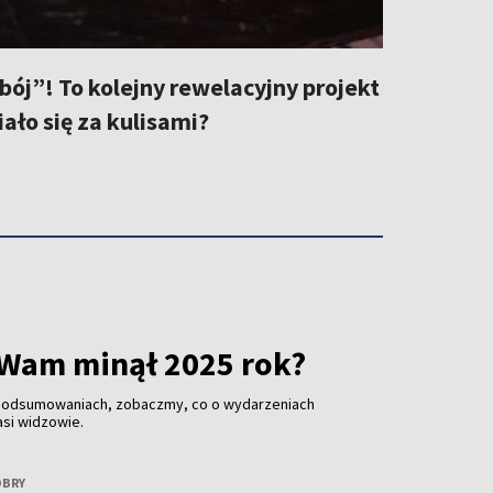
ój”! To kolejny rewelacyjny projekt
ało się za kulisami?
 Wam minął 2025 rok?
 podsumowaniach, zobaczmy, co o wydarzeniach
asi widzowie.
OBRY