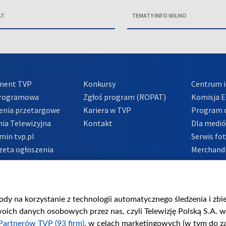
AT
TEMATY INFO WILNO
ment TVP
Konkursy
Centrum i
Programowa
Zgłoś program (ROPAT)
Komisja E
enia przetargowe
Kariera w TVP
Program d
ia Telewizyjna
Kontakt
Dla medi
min tvp.pl
Serwis fo
zeta ogłoszenia
Merchandi
acje o nadawcy
Polityka 
Polityka 
nadużycio
gody na korzystanie z technologii automatycznego śledzenia i zb
ch danych osobowych przez nas, czyli Telewizję Polską S.A. w 
Partnerów TVP (93 firm)
, w celach marketingowych (w tym do 