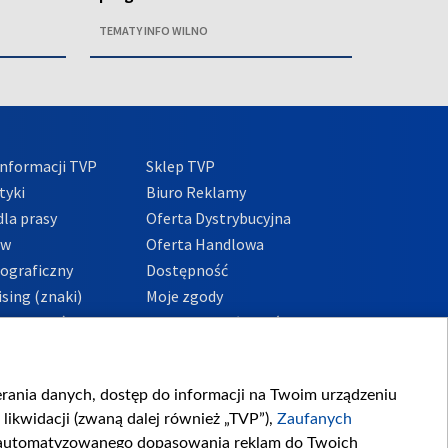
TEMATY INFO WILNO
nformacji TVP
Sklep TVP
tyki
Biuro Reklamy
la prasy
Oferta Dystrybucyjna
ów
Oferta Handlowa
tograficzny
Dostępność
sing (znaki)
Moje zgody
Prywatności
Procedura zgłoszeń
wewnętrznych
przeciwdziałania
m i korupcji
ierania danych, dostęp do informacji na Twoim urządzeniu
likwidacji (zwaną dalej również „TVP”),
Zaufanych
zautomatyzowanego dopasowania reklam do Twoich