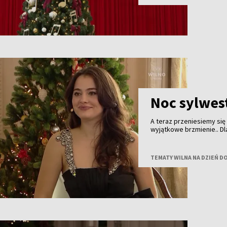
Noc sylwes
A teraz przeniesiemy się
wyjątkowe brzmienie.. Dl
fajerwerki i bale, ale t
pokoleń — elegancka i pe
śpiewaczka, artystka i os
TEMATY WILNA NA DZIEŃ D
wszystkim ze sceny.