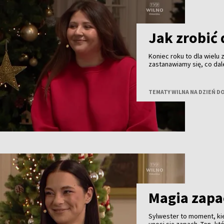
Jak zrobić 
Koniec roku to dla wielu
zastanawiamy się, co dal
kolejny rok, by nie zacz
certyfikowana coacherka
relacjami i codziennymi
TEMATY WILNA NA DZIEŃ D
Magia zap
Sylwester to moment, ki