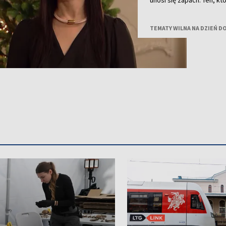
unosi się zapach. Ten, 
nastrój albo zostać zapa
na tę wyjątkową noc, po
TEMATY WILNA NA DZIEŃ D