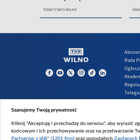
TEMATY INFO WILNO
ŚWI
Abona
Rada 
Ogłosz
Akadem
Regula
Telega
Inform
Szanujemy Twoją prywatność
Kliknij "Akceptuję i przechodzę do serwisu", aby wyrazić z
końcowym i ich przechowywanie oraz na przetwarzanie Twoi
Partnerów z IAB* (1201 firm)
oraz pozostałych
Zaufanych 