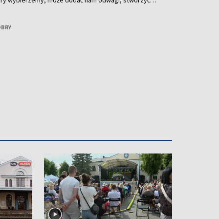
który wybierzemy, może dodać nam odwagi, stworzyć
miętany na cały rok. O tym, jak wybrać perfumy idealne
rozmawiamy z Dianą Podmostko – znawczynią perfum.
OBRY