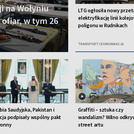
i na Wołyniu
LTG ogłosiła nowy przet
elektryfikację linii kolej
 ofiar, w tym 26
poligonu w Rudnikach
TRANSPORT I KOMUNIKACJA
bia Saudyjska, Pakistan i
Graffiti – sztuka czy
cja podpisały wspólny pakt
wandalizm? Wilno odkryw
ronny
street artu