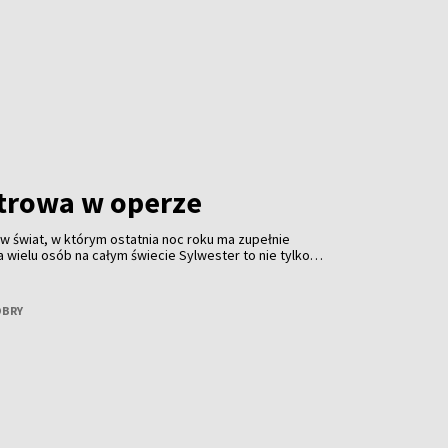
trowa w operze
 w świat, w którym ostatnia noc roku ma zupełnie
a wielu osób na całym świecie Sylwester to nie tylko
akże wieczór spędzony w operze. To tradycja obecna od
łna klasy. Jest z nami Małgorzata Patrycja Minkiel —
oba, która operę zna nie tylko z widowni, ale przede
OBRY