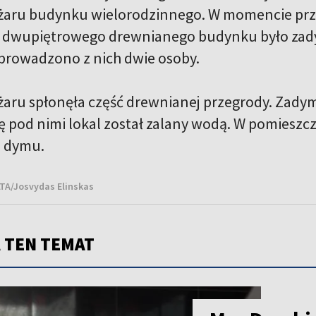
żaru budynku wielorodzinnego. W momencie przyb
o dwupiętrowego drewnianego budynku było zad
prowadzono z nich dwie osoby.
aru spłonęła część drewnianej przegrody. Zadymi
ię pod nimi lokal został zalany wodą. W pomieszc
a dymu.
ELTA/Josvydas Elinskas
 TEN TEMAT