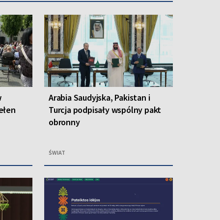
w
Arabia Saudyjska, Pakistan i
ełen
Turcja podpisały wspólny pakt
obronny
ŚWIAT