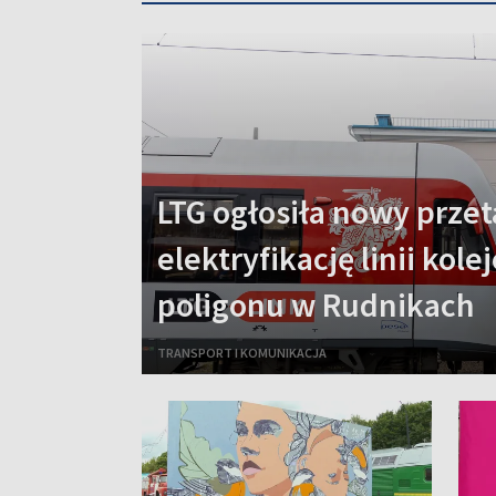
LTG ogłosiła nowy przet
elektryfikację linii kole
poligonu w Rudnikach
TRANSPORT I KOMUNIKACJA