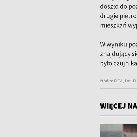
doszło do po
drugie piętr
mieszkań wy
W wyniku poż
znajdujący s
było czujnik
źródło:
ELTA, fot. 
WIĘCEJ NA