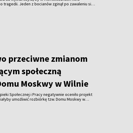
 tragedii. Jeden z bocianów zginął po zawaleniu się
azda. Gwałtowne nawałnice, które przeszły nad Litwą,
 odbiorców i spowodowały liczne zniszczenia.
wo przeciwne zmianom
ącym społeczną
Domu Moskwy w Wilnie
pieki Społecznej i Pracy negatywnie oceniło projekt
miałyby umożliwić rozbiórkę tzw. Domu Moskwy w
watnych firm w formie darowizny. Resort ostrzega
orupcji i ograniczenia konkurencji.