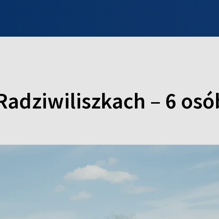
INFO WILNO
WILNO NA DZIEŃ DOBRY
PROGRAMY
ZGŁOŚ
 Radziwiliszkach – 6 