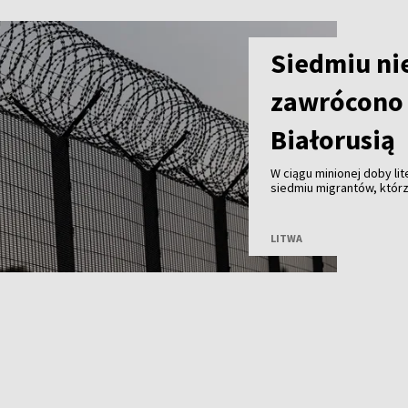
Siedmiu ni
zawrócono 
Białorusią
W ciągu minionej doby li
siedmiu migrantów, którz
Białorusią. Od początku 
LITWA