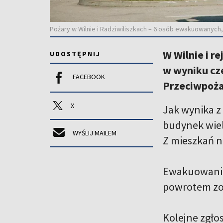
Pożary w Wilnie i Radziwiliszkach – 6 osób ewakuowanych,
W Wilnie i r
UDOSTĘPNIJ
w wyniku cz
FACEBOOK
Przeciwpoża
X
Jak wynika z 
budynek wiel
WYŚLIJ MAILEM
Z mieszkań n
Ewakuowani z
powrotem zo
Kolejne zgłos