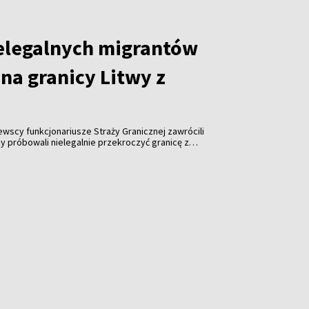
elegalnych migrantów
na granicy Litwy z
tewscy funkcjonariusze Straży Granicznej zawrócili
y próbowali nielegalnie przekroczyć granicę z
roku odnotowano już ponad tysiąc takich prób.