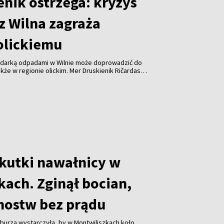
enik ostrzega: kryzys
z Wilna zagraża
olickiemu
odarką odpadami w Wilnie może doprowadzić do
kże w regionie olickim. Mer Druskienik Ričardas
 od początku sierpnia Wileńska Elektrociepłownia
uje już do spalania odpadów z tego regionu.
skutki nawałnicy w
kach. Zginął bocian,
mostw bez prądu
burza wystarczyła, by w Montwiliszkach koło