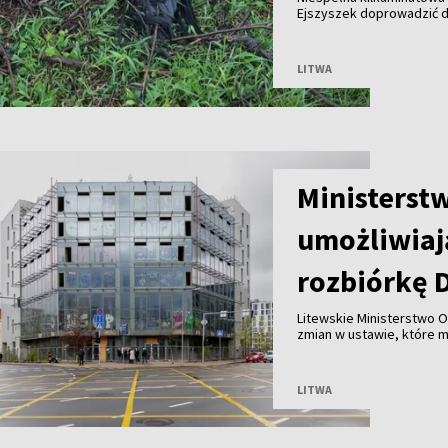
Ejszyszek doprowadzić do
części wieloletniego gni
pozbawiły prądu tysiące
LITWA
Ministerst
umożliwiaj
rozbiórkę 
Litewskie Ministerstwo O
zmian w ustawie, które 
Wilnie przy wsparciu pry
przed ryzykiem nadużyć, k
LITWA