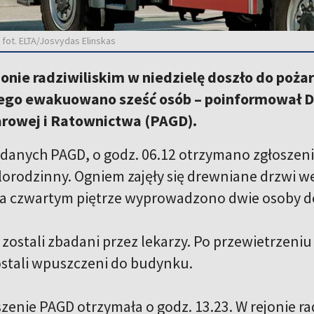
 fot. ELTA/Josvydas Elinskas
ejonie radziwiliskim w niedzielę doszło do po
ego ewakuowano sześć osób – poinformował 
rowej i Ratownictwa (PAGD).
danych PAGD, o godz. 06.12 otrzymano zgłoszenie,
orodzinny. Ogniem zajęły się drewniane drzwi 
a czwartym piętrze wyprowadzono dwie osoby dor
ostali zbadani przez lekarzy. Po przewietrzeniu k
stali wpuszczeni do budynku.
zenie PAGD otrzymała o godz. 13.23. W rejonie rad