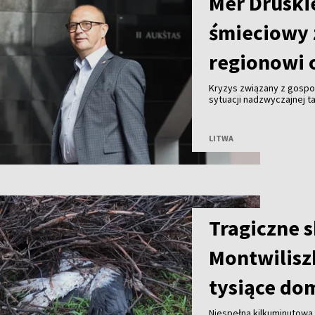
Mer Druski
śmieciowy 
regionowi 
Kryzys związany z gosp
sytuacji nadzwyczajnej ta
Malinauskas alarmuje, że
Kogeneracyjna nie przyjm
LITWA
Tragiczne 
Montwilisz
tysiące do
Niespełna kilkuminutowa 