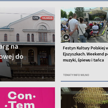
arg na
Festyn Kultury Polskiej 
Ejszyszkach. Weekend p
jowej do
muzyki, śpiewu i tańca
TEMATY INFO WILNO