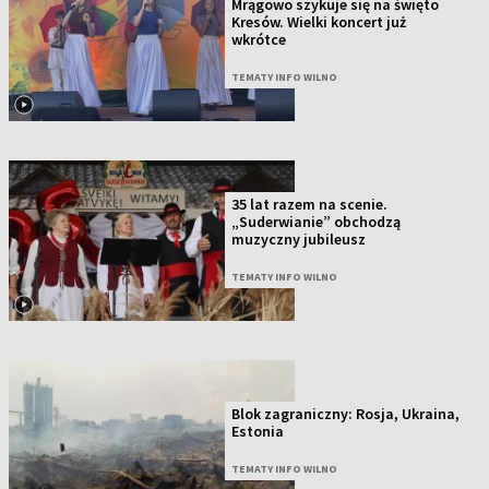
Mrągowo szykuje się na święto
Kresów. Wielki koncert już
wkrótce
TEMATY INFO WILNO
35 lat razem na scenie.
„Suderwianie” obchodzą
muzyczny jubileusz
TEMATY INFO WILNO
Blok zagraniczny: Rosja, Ukraina,
Estonia
TEMATY INFO WILNO