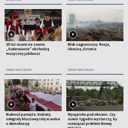
35 lat razem na scenie.
Blok zagraniczny: Rosja,
„Suderwianie” obchodzą
Ukraina, Estonia
muzyczny jubileusz
TEMATY INFO WILNO
TEMATY INFO WILNO
Białoruś pamięta. Kobiety
Wysypisko pod oknami. Czy
odegrały kluczową rolę w walce
osiem tygodni wystarczy, by
o demokrację
rozwiązać problem Nowej