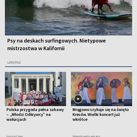
Psy na deskach surfingowych. Nietypowe
mistrzostwa w Kalifornii
LIFESTYLE
Polska przygoda pełna zabawy
Mrągowo szykuje się na święto
– „Młodzi Odkrywcy” na
Kresów. Wielki koncert już
wakacjach
wkrótce
SPOŁECZNE
TEMATY INFO WILNO