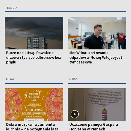
RELIGIA
Burze nad Litwą. Powalone
Mer Wilna: sortowanie
drzewa i tysiące odbiorców bez
odpadów w Nowej Wilejce jest
prądu
tymczasowe
LITWA
LITWA
Dobra muzyka i wyśmienita
Uczczenie pamięci Gáspára
kuchnia – na pożegnanie lata
Horvátha w Prenach