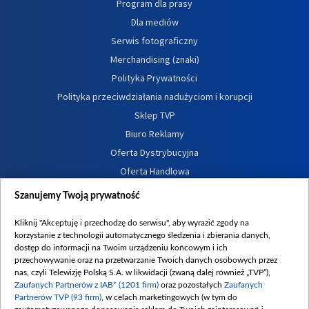
Program dla prasy
Dla mediów
Serwis fotograficzny
Merchandising (znaki)
Polityka Prywatności
Polityka przeciwdziałania nadużyciom i korupcji
Sklep TVP
Biuro Reklamy
Oferta Dystrybucyjna
Oferta Handlowa
Dostępność
Szanujemy Twoją prywatność
Moje zgody
Kliknij "Akceptuję i przechodzę do serwisu", aby wyrazić zgody na
Procedura zgłoszeń wewnętrznych
korzystanie z technologii automatycznego śledzenia i zbierania danych,
dostęp do informacji na Twoim urządzeniu końcowym i ich
przechowywanie oraz na przetwarzanie Twoich danych osobowych przez
nas, czyli Telewizję Polską S.A. w likwidacji (zwaną dalej również „TVP”),
Zaufanych Partnerów z IAB* (1201 firm)
oraz pozostałych
Zaufanych
Partnerów TVP (93 firm)
, w celach marketingowych (w tym do