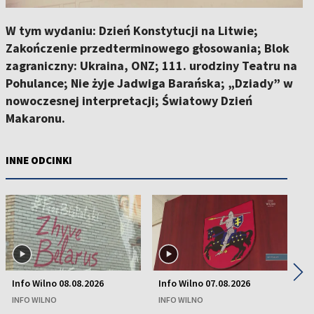
W tym wydaniu: Dzień Konstytucji na Litwie;
Zakończenie przedterminowego głosowania; Blok
zagraniczny: Ukraina, ONZ; 111. urodziny Teatru na
Pohulance; Nie żyje Jadwiga Barańska; „Dziady” w
nowoczesnej interpretacji; Światowy Dzień
Makaronu.
INNE ODCINKI
◀
▶
Info Wilno 08.08.2026
Info Wilno 07.08.2026
In
INFO WILNO
INFO WILNO
IN