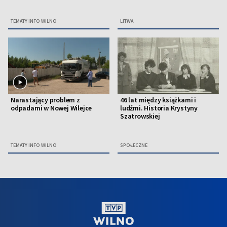
TEMATY INFO WILNO
LITWA
Narastający problem z
46 lat między książkami i
odpadami w Nowej Wilejce
ludźmi. Historia Krystyny
Szatrowskiej
TEMATY INFO WILNO
SPOŁECZNE