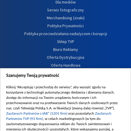
Dla mediów
Serwis fotograficzny
Merchandising (znaki)
Polityka Prywatności
Polityka przeciwdziałania nadużyciom i korupcji
Sklep TVP
Biuro Reklamy
Oferta Dystrybucyjna
Oferta Handlowa
Dostępność
Szanujemy Twoją prywatność
Moje zgody
Kliknij "Akceptuję i przechodzę do serwisu", aby wyrazić zgody na
Procedura zgłoszeń wewnętrznych
korzystanie z technologii automatycznego śledzenia i zbierania danych,
dostęp do informacji na Twoim urządzeniu końcowym i ich
przechowywanie oraz na przetwarzanie Twoich danych osobowych przez
nas, czyli Telewizję Polską S.A. w likwidacji (zwaną dalej również „TVP”),
Zaufanych Partnerów z IAB* (1201 firm)
oraz pozostałych
Zaufanych
Partnerów TVP (93 firm)
, w celach marketingowych (w tym do
zautomatyzowanego dopasowania reklam do Twoich zainteresowań i
mierzenia ich skuteczności) i pozostałych, które wskazujemy poniżej, a