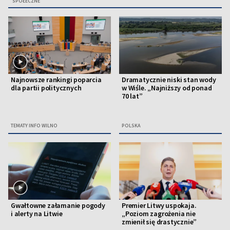
SPOŁECZNE
Najnowsze rankingi poparcia
Dramatycznie niski stan wody
dla partii politycznych
w Wiśle. „Najniższy od ponad
70 lat”
TEMATY INFO WILNO
POLSKA
Gwałtowne załamanie pogody
Premier Litwy uspokaja.
i alerty na Litwie
„Poziom zagrożenia nie
zmienił się drastycznie”