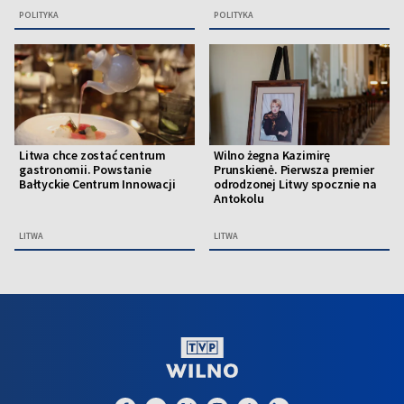
POLITYKA
POLITYKA
Litwa chce zostać centrum
Wilno żegna Kazimirę
gastronomii. Powstanie
Prunskienė. Pierwsza premier
Bałtyckie Centrum Innowacji
odrodzonej Litwy spocznie na
Antokolu
LITWA
LITWA