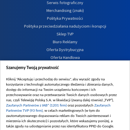
Serwis fotograficzny
Merchandising (znaki)
Polityka Prywatności
Polityka przeciwdziałania nadużyciom i korupcji
Sklep TVP
Biuro Reklamy
Oferta Dystrybucyjna
Oferta Handlowa
Dostępność
Szanujemy Twoją prywatność
Moje zgody
Kliknij "Akceptuję i przechodzę do serwisu", aby wyrazić zgody na
Procedura zgłoszeń wewnętrznych
korzystanie z technologii automatycznego śledzenia i zbierania danych,
dostęp do informacji na Twoim urządzeniu końcowym i ich
przechowywanie oraz na przetwarzanie Twoich danych osobowych przez
nas, czyli Telewizję Polską S.A. w likwidacji (zwaną dalej również „TVP”),
Zaufanych Partnerów z IAB* (1201 firm)
oraz pozostałych
Zaufanych
Partnerów TVP (93 firm)
, w celach marketingowych (w tym do
zautomatyzowanego dopasowania reklam do Twoich zainteresowań i
mierzenia ich skuteczności) i pozostałych, które wskazujemy poniżej, a
także zgody na udostępnianie przez nas identyfikatora PPID do Google.