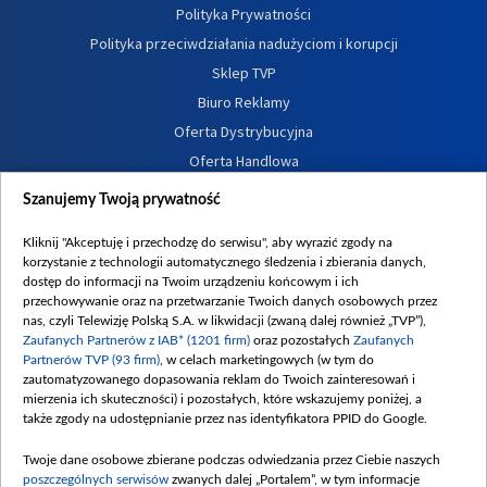
Polityka Prywatności
Polityka przeciwdziałania nadużyciom i korupcji
Sklep TVP
Biuro Reklamy
Oferta Dystrybucyjna
Oferta Handlowa
Dostępność
Szanujemy Twoją prywatność
Moje zgody
Kliknij "Akceptuję i przechodzę do serwisu", aby wyrazić zgody na
Procedura zgłoszeń wewnętrznych
korzystanie z technologii automatycznego śledzenia i zbierania danych,
dostęp do informacji na Twoim urządzeniu końcowym i ich
przechowywanie oraz na przetwarzanie Twoich danych osobowych przez
nas, czyli Telewizję Polską S.A. w likwidacji (zwaną dalej również „TVP”),
Zaufanych Partnerów z IAB* (1201 firm)
oraz pozostałych
Zaufanych
Partnerów TVP (93 firm)
, w celach marketingowych (w tym do
zautomatyzowanego dopasowania reklam do Twoich zainteresowań i
mierzenia ich skuteczności) i pozostałych, które wskazujemy poniżej, a
także zgody na udostępnianie przez nas identyfikatora PPID do Google.
Twoje dane osobowe zbierane podczas odwiedzania przez Ciebie naszych
poszczególnych serwisów
zwanych dalej „Portalem”, w tym informacje