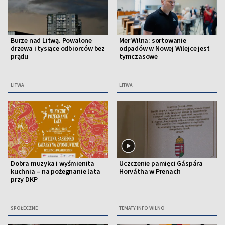
Burze nad Litwą. Powalone
Mer Wilna: sortowanie
drzewa i tysiące odbiorców bez
odpadów w Nowej Wilejce jest
prądu
tymczasowe
LITWA
LITWA
Dobra muzyka i wyśmienita
Uczczenie pamięci Gáspára
kuchnia – na pożegnanie lata
Horvátha w Prenach
przy DKP
SPOŁECZNE
TEMATY INFO WILNO