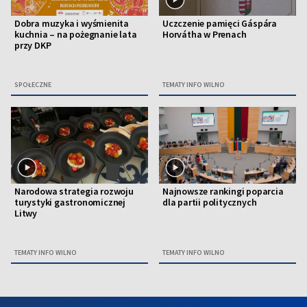
Dobra muzyka i wyśmienita
Uczczenie pamięci Gáspára
kuchnia – na pożegnanie lata
Horvátha w Prenach
przy DKP
SPOŁECZNE
TEMATY INFO WILNO
Narodowa strategia rozwoju
Najnowsze rankingi poparcia
turystyki gastronomicznej
dla partii politycznych
Litwy
TEMATY INFO WILNO
TEMATY INFO WILNO