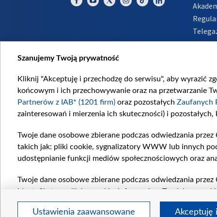
Akadem
Regula
Telega
Inform
Szanujemy Twoją prywatność
Kliknij "Akceptuję i przechodzę do serwisu", aby wyrazić z
końcowym i ich przechowywanie oraz na przetwarzanie Twoi
Partnerów z IAB* (1201 firm)
oraz pozostałych
Zaufanych 
zainteresowań i mierzenia ich skuteczności) i pozostałych,
Twoje dane osobowe zbierane podczas odwiedzania przez 
takich jak: pliki cookie, sygnalizatory WWW lub innych po
udostępnianie funkcji mediów społecznościowych oraz ana
Twoje dane osobowe zbierane podczas odwiedzania przez 
identyfikatory plików cookie, informacje o Twoich wyszuk
pozostałych
Zaufanych Partnerów TVP
dla realizacji nas
Ustawienia zaawansowane
Akceptuję 
wyboru spersonalizowanych reklam, tworzenia profilu sper