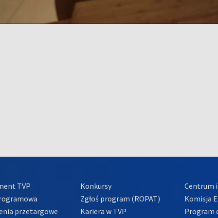
ment TVP
Konkursy
Centrum i
Programowa
Zgłoś program (ROPAT)
Komisja E
enia przetargowe
Kariera w TVP
Program d