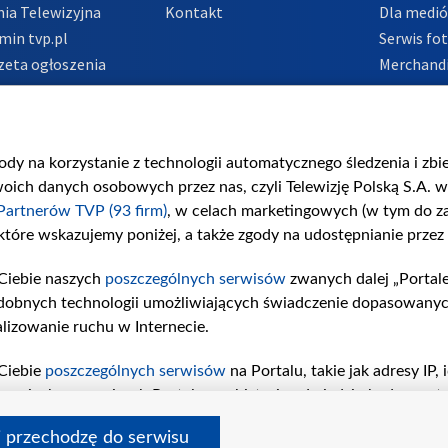
ia Telewizyjna
Kontakt
Dla medi
min tvp.pl
Serwis fo
zeta ogłoszenia
Merchandi
acje o nadawcy
Polityka 
Polityka 
nadużycio
gody na korzystanie z technologii automatycznego śledzenia i zb
ch danych osobowych przez nas, czyli Telewizję Polską S.A. w 
Partnerów TVP (93 firm)
, w celach marketingowych (w tym do 
 które wskazujemy poniżej, a także zgody na udostępnianie przez
Ciebie naszych
poszczególnych serwisów
zwanych dalej „Portal
dobnych technologii umożliwiających świadczenie dopasowanych i
lizowanie ruchu w Internecie.
Ciebie
poszczególnych serwisów
na Portalu, takie jak adresy IP
iwaniach w serwisach Portalu czy historia odwiedzin będą prze
tępujących celów i funkcji: przechowywania informacji na urząd
i przechodzę do serwisu
sonalizowanych reklam, tworzenia profilu spersonalizowanych t