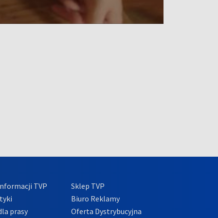
nformacji TVP
Sklep TVP
tyki
Biuro Reklamy
la prasy
Oferta Dystrybucyjna