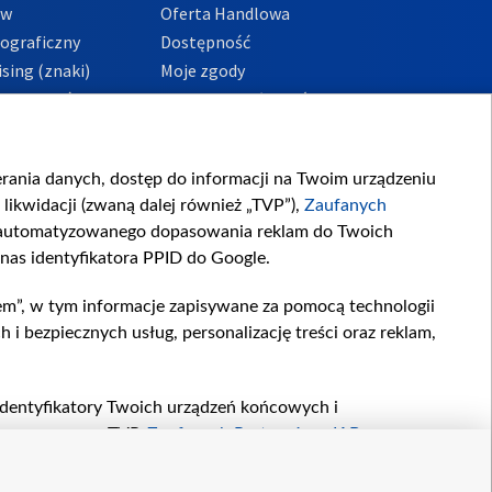
ów
Oferta Handlowa
tograficzny
Dostępność
sing (znaki)
Moje zgody
Prywatności
Procedura zgłoszeń
wewnętrznych
przeciwdziałania
m i korupcji
ierania danych, dostęp do informacji na Twoim urządzeniu
likwidacji (zwaną dalej również „TVP”),
Zaufanych
zautomatyzowanego dopasowania reklam do Twoich
 nas identyfikatora PPID do Google.
em”, w tym informacje zapisywane za pomocą technologii
 bezpiecznych usług, personalizację treści oraz reklam,
, identyfikatory Twoich urządzeń końcowych i
twarzane przez TVP,
Zaufanych Partnerów z IAB
oraz
zeniu lub dostęp do nich, wyboru podstawowych reklam,
reści, wyboru spersonalizowanych treści, pomiaru