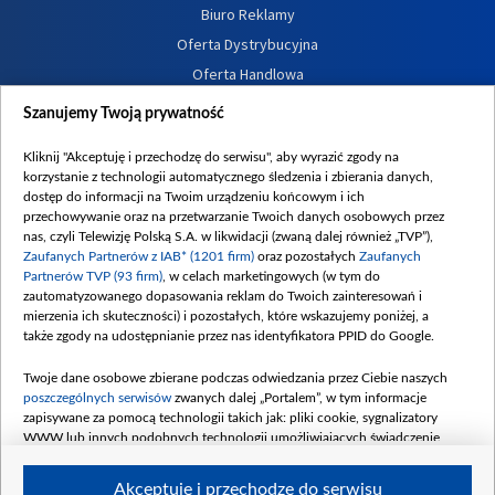
Biuro Reklamy
Oferta Dystrybucyjna
Oferta Handlowa
Dostępność
Szanujemy Twoją prywatność
Moje zgody
Kliknij "Akceptuję i przechodzę do serwisu", aby wyrazić zgody na
Procedura zgłoszeń wewnętrznych
korzystanie z technologii automatycznego śledzenia i zbierania danych,
dostęp do informacji na Twoim urządzeniu końcowym i ich
przechowywanie oraz na przetwarzanie Twoich danych osobowych przez
nas, czyli Telewizję Polską S.A. w likwidacji (zwaną dalej również „TVP”),
Zaufanych Partnerów z IAB* (1201 firm)
oraz pozostałych
Zaufanych
Partnerów TVP (93 firm)
, w celach marketingowych (w tym do
zautomatyzowanego dopasowania reklam do Twoich zainteresowań i
mierzenia ich skuteczności) i pozostałych, które wskazujemy poniżej, a
także zgody na udostępnianie przez nas identyfikatora PPID do Google.
Twoje dane osobowe zbierane podczas odwiedzania przez Ciebie naszych
poszczególnych serwisów
zwanych dalej „Portalem”, w tym informacje
zapisywane za pomocą technologii takich jak: pliki cookie, sygnalizatory
WWW lub innych podobnych technologii umożliwiających świadczenie
dopasowanych i bezpiecznych usług, personalizację treści oraz reklam,
udostępnianie funkcji mediów społecznościowych oraz analizowanie ruchu
Akceptuję i przechodzę do serwisu