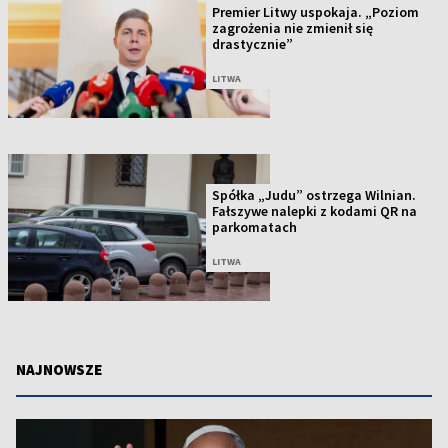
Premier Litwy uspokaja. „Poziom
zagrożenia nie zmienił się
drastycznie”
LITWA
Spółka „Judu” ostrzega Wilnian.
Fałszywe nalepki z kodami QR na
parkomatach
LITWA
NAJNOWSZE