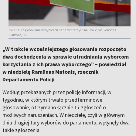
Trwa II tura głosowania w wyborach parlamentarnych na Litwie, fot. Robertas
Riabovas/BNS
„W trakcie wcześniejszego głosowania rozpoczęto
dwa dochodzenia w sprawie utrudniania wyborcom
korzystania z ich prawa wyborczego” – powiedział
w niedzielę Ramūnas Matonis, rzecznik
Departamentu Policji
Według przekazanych przez policję informacji, w
tygodniu, w którym trwało przedterminowe
głosowanie, otrzymano łącznie 17 zgłoszeń o
możliwych naruszeniach. W niedzielę, czyli w głównym
dniu drugiej tury wyborów do parlamentu, wpłynęły dwa
takie zgłoszenia.