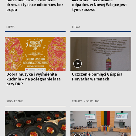
drzewa i tysiące odbiorców bez
odpadów w Nowej Wilejce jest
prądu
tymczasowe
LITWA
LITWA
Dobra muzyka i wyśmienita
Uczczenie pamięci Gáspára
kuchnia – na pożegnanie lata
Horvátha w Prenach
przy DKP
SPOŁECZNE
TEMATY INFO WILNO