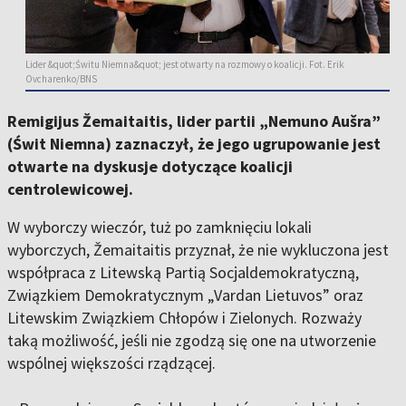
Lider &quot;Świtu Niemna&quot; jest otwarty na rozmowy o koalicji. Fot. Erik
Ovcharenko/BNS
Remigijus Žemaitaitis, lider partii „Nemuno Aušra”
(Świt Niemna) zaznaczył, że jego ugrupowanie jest
otwarte na dyskusje dotyczące koalicji
centrolewicowej.
W wyborczy wieczór, tuż po zamknięciu lokali
wyborczych, Žemaitaitis przyznał, że nie wykluczona jest
współpraca z Litewską Partią Socjaldemokratyczną,
Związkiem Demokratycznym „Vardan Lietuvos” oraz
Litewskim Związkiem Chłopów i Zielonych. Rozważy
taką możliwość, jeśli nie zgodzą się one na utworzenie
wspólnej większości rządzącej.