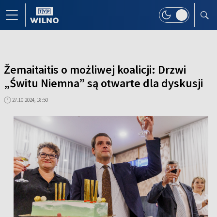
Žemaitaitis o możliwej koalicji: Drzwi
„Świtu Niemna” są otwarte dla dyskusji
27.10.2024, 18:50