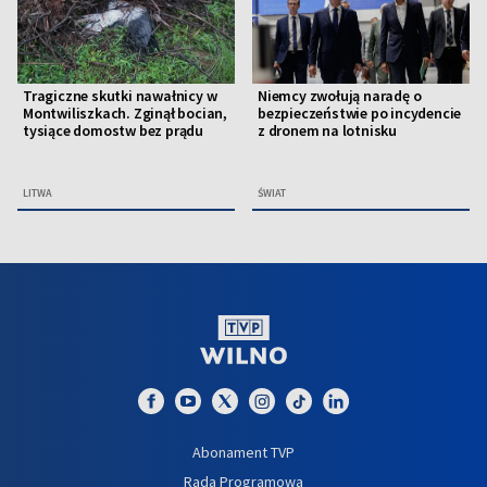
Tragiczne skutki nawałnicy w
Niemcy zwołują naradę o
Montwiliszkach. Zginął bocian,
bezpieczeństwie po incydencie
tysiące domostw bez prądu
z dronem na lotnisku
LITWA
ŚWIAT
Abonament TVP
Rada Programowa