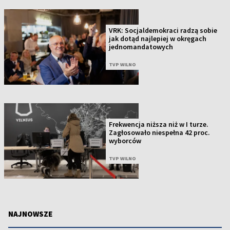
VRK: Socjaldemokraci radzą sobie
jak dotąd najlepiej w okręgach
jednomandatowych
TVP WILNO
Frekwencja niższa niż w I turze.
Zagłosowało niespełna 42 proc.
wyborców
TVP WILNO
NAJNOWSZE