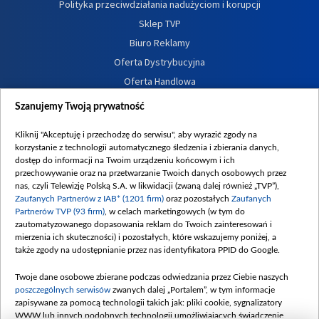
Polityka przeciwdziałania nadużyciom i korupcji
Sklep TVP
Biuro Reklamy
Oferta Dystrybucyjna
Oferta Handlowa
Dostępność
Szanujemy Twoją prywatność
Moje zgody
Kliknij "Akceptuję i przechodzę do serwisu", aby wyrazić zgody na
Procedura zgłoszeń wewnętrznych
korzystanie z technologii automatycznego śledzenia i zbierania danych,
dostęp do informacji na Twoim urządzeniu końcowym i ich
przechowywanie oraz na przetwarzanie Twoich danych osobowych przez
nas, czyli Telewizję Polską S.A. w likwidacji (zwaną dalej również „TVP”),
Zaufanych Partnerów z IAB* (1201 firm)
oraz pozostałych
Zaufanych
Partnerów TVP (93 firm)
, w celach marketingowych (w tym do
zautomatyzowanego dopasowania reklam do Twoich zainteresowań i
mierzenia ich skuteczności) i pozostałych, które wskazujemy poniżej, a
także zgody na udostępnianie przez nas identyfikatora PPID do Google.
Twoje dane osobowe zbierane podczas odwiedzania przez Ciebie naszych
poszczególnych serwisów
zwanych dalej „Portalem”, w tym informacje
zapisywane za pomocą technologii takich jak: pliki cookie, sygnalizatory
WWW lub innych podobnych technologii umożliwiających świadczenie