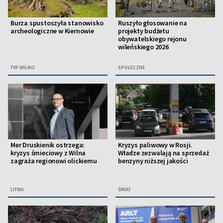
Burza spustoszyła stanowisko
Ruszyło głosowanie na
archeologiczne w Kiernowie
projekty budżetu
obywatelskiego rejonu
wileńskiego 2026
TVP WILNO
SPOŁECZNE
Mer Druskienik ostrzega:
Kryzys paliwowy w Rosji.
kryzys śmieciowy z Wilna
Władze zezwalają na sprzedaż
zagraża regionowi olickiemu
benzyny niższej jakości
LITWA
ŚWIAT