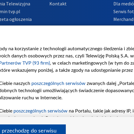
ia Telewizyjna
Kontakt
Dla medi
min tvp.pl
Serwis fo
zeta ogłoszenia
Merchandi
acje o nadawcy
Polityka 
Polityka 
nadużycio
gody na korzystanie z technologii automatycznego śledzenia i zb
ch danych osobowych przez nas, czyli Telewizję Polską S.A. w 
Partnerów TVP (93 firm)
, w celach marketingowych (w tym do 
 które wskazujemy poniżej, a także zgody na udostępnianie przez
Ciebie naszych
poszczególnych serwisów
zwanych dalej „Portal
dobnych technologii umożliwiających świadczenie dopasowanych i
lizowanie ruchu w Internecie.
Ciebie
poszczególnych serwisów
na Portalu, takie jak adresy IP
iwaniach w serwisach Portalu czy historia odwiedzin będą prze
tępujących celów i funkcji: przechowywania informacji na urząd
i przechodzę do serwisu
sonalizowanych reklam, tworzenia profilu spersonalizowanych t