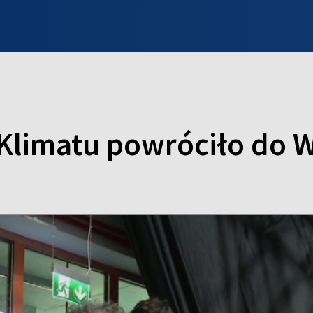
INFO WILNO
WILNO NA DZIEŃ DOBRY
PROGRAMY
ZGŁOŚ
limatu powróciło do W