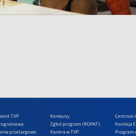
ment TVP
Konkursy
Centrum i
Programowa
Zgłoś program (ROPAT)
Komisja E
enia przetargowe
Kariera w TVP
Program d