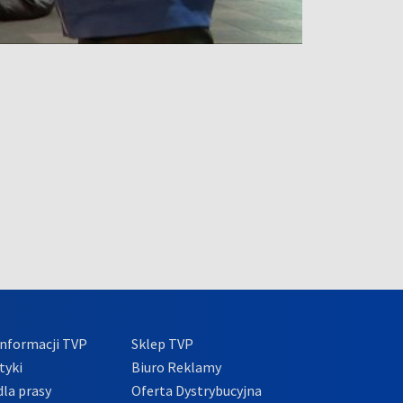
nformacji TVP
Sklep TVP
tyki
Biuro Reklamy
la prasy
Oferta Dystrybucyjna