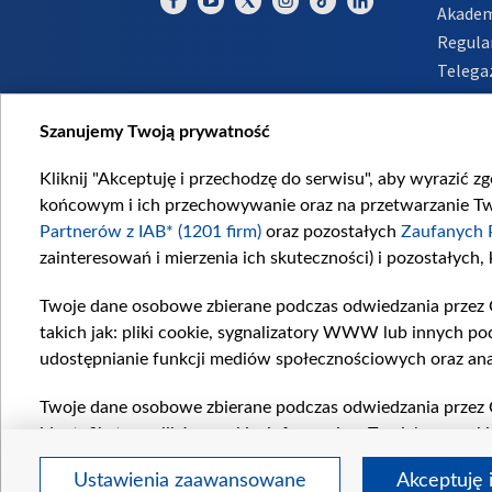
Akadem
Regula
Telega
Inform
Szanujemy Twoją prywatność
Kliknij "Akceptuję i przechodzę do serwisu", aby wyrazić z
końcowym i ich przechowywanie oraz na przetwarzanie Twoi
Partnerów z IAB* (1201 firm)
oraz pozostałych
Zaufanych 
zainteresowań i mierzenia ich skuteczności) i pozostałych,
Twoje dane osobowe zbierane podczas odwiedzania przez 
takich jak: pliki cookie, sygnalizatory WWW lub innych po
udostępnianie funkcji mediów społecznościowych oraz ana
Twoje dane osobowe zbierane podczas odwiedzania przez 
identyfikatory plików cookie, informacje o Twoich wyszuk
pozostałych
Zaufanych Partnerów TVP
dla realizacji nas
Ustawienia zaawansowane
Akceptuję 
wyboru spersonalizowanych reklam, tworzenia profilu sper