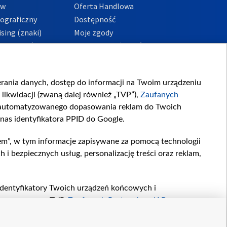
ów
Oferta Handlowa
tograficzny
Dostępność
sing (znaki)
Moje zgody
Prywatności
Procedura zgłoszeń
wewnętrznych
przeciwdziałania
m i korupcji
ierania danych, dostęp do informacji na Twoim urządzeniu
likwidacji (zwaną dalej również „TVP”),
Zaufanych
zautomatyzowanego dopasowania reklam do Twoich
 nas identyfikatora PPID do Google.
em”, w tym informacje zapisywane za pomocą technologii
 bezpiecznych usług, personalizację treści oraz reklam,
, identyfikatory Twoich urządzeń końcowych i
twarzane przez TVP,
Zaufanych Partnerów z IAB
oraz
zeniu lub dostęp do nich, wyboru podstawowych reklam,
reści, wyboru spersonalizowanych treści, pomiaru