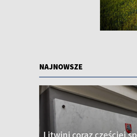
NAJNOWSZE
Litwini coraz częściej sp