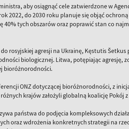
inistra, aby osiągnąć cele zatwierdzone w Age
rok 2022, do 2030 roku planuje się objąć ochron
nę 40% tych obszarów oraz poprawić stan co najm
do rosyjskiej agresji na Ukrainę, Kęstutis Šetkus
dności biologicznej. Litwa, potępiając agresję, 
j bioróżnorodności.
erencji ONZ dotyczącej bioróżnorodności, z inic
różnych krajów założyli globalną koalicję Pokój z N
ywa państwa do podjęcia kompleksowych działa
ch oraz wdrożenia konkretnych strategii na rzec