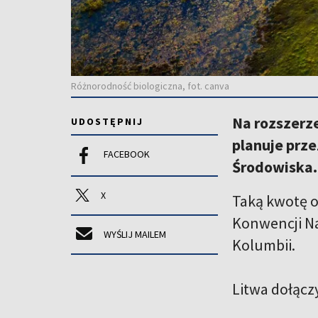
Różnorodność biologiczna, fot. canva
Na rozszerze
UDOSTĘPNIJ
planuje prz
FACEBOOK
Środowiska.
X
Taką kwotę o
Konwencji Na
WYŚLIJ MAILEM
Kolumbii.
Litwa dołączy