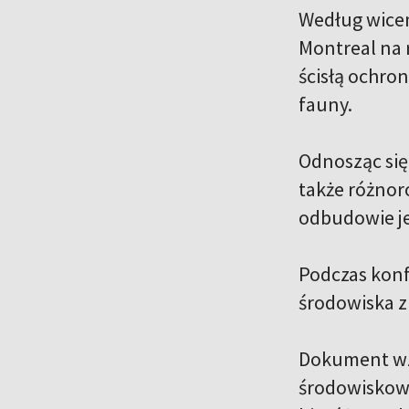
Według wicem
Montreal na 
ścisłą ochro
fauny.
Odnosząc się 
także różnoro
odbudowie je
Podczas konf
środowiska z 
Dokument wz
środowiskowy