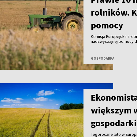
rolników. K
pomocy
Komisja Europejska zrobi
nadzwyczajnej pomocy dl
Z przedstawionego projek
niemal 9,8 mln euro, a 
wsparcie nawet trzykrotn
GOSPODARKA
Ekonomista
większym 
gospodarki
Tegoroczne lato w Europi