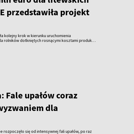
E przedstawiła projekt
ła kolejny krok w kierunku uruchomienia
a rolników dotkniętych rosnącymi kosztami produkcji.
tu rozporządzenia wynika, że do Litwy ma trafić
państwa członkowskie będą mogły zwiększyć unijne
ie, dokładając środki z własnych budżetów.
: Fale upałów coraz
wyzwaniem dla
e rozpoczęło się od intensywnej fali upałów, po raz