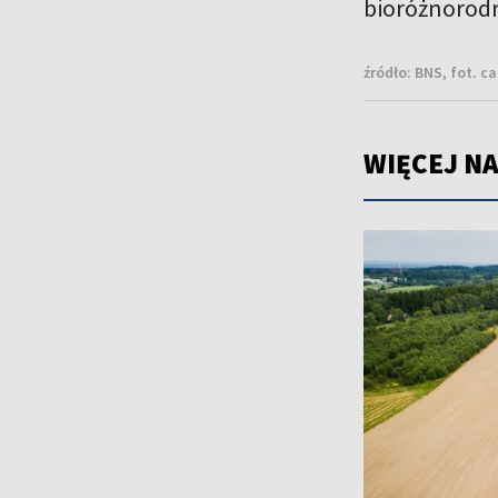
bioróżnorodn
źródło:
BNS, fot. c
WIĘCEJ NA