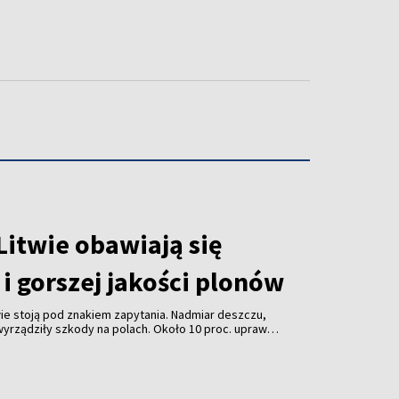
Litwie obawiają się
i gorszej jakości plonów
ie stoją pod znakiem zapytania. Nadmiar deszczu,
yrządziły szkody na polach. Około 10 proc. upraw
 gospodarstwach warzywnych straty dotyczą m.in.
uli. Rolnicy obawiają się nie tylko mniejszych
j jakości plonów.