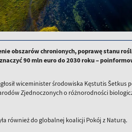
nie obszarów chronionych, poprawę stanu roślin
eznaczyć 90 mln euro do 2030 roku – poinform
głosił wiceminister środowiska Kęstutis Šetkus p
rodów Zjednoczonych o różnorodności biologiczn
ła również do globalnej koalicji Pokój z Naturą.