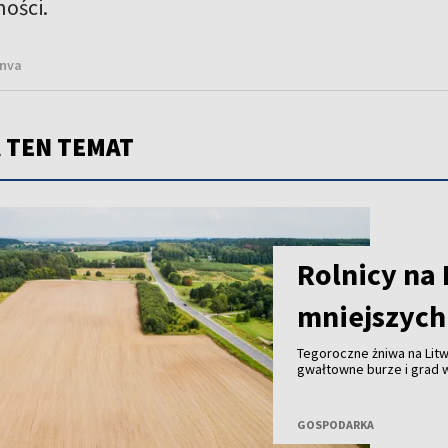
ości.
anva
 TEN TEMAT
Rolnicy na 
mniejszych 
Tegoroczne żniwa na Litw
gwałtowne burze i grad w
zostało zniszczonych; w
ziemniaków, marchwi i ceb
zbiorów, ale także gorsze
GOSPODARKA