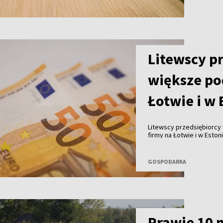
Litewscy p
większe po
Łotwie i w 
Litewscy przedsiębiorcy 
firmy na Łotwie i w Esto
kosztów prowadzenia dzi
zatrudnieniem – wynika 
zlecenie banku „Luminor”
GOSPODARKA
Prawie 10 m