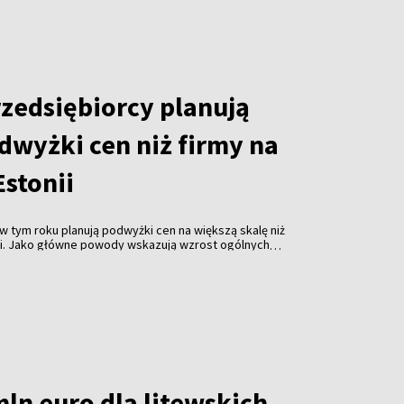
rzedsiębiorcy planują
dwyżki cen niż firmy na
Estonii
w tym roku planują podwyżki cen na większą skalę niż
nii. Jako główne powody wskazują wzrost ogólnych
ałalności oraz rosnące wydatki związane z
z badania przeprowadzonego przez firmę Norstat na
.
ln euro dla litewskich