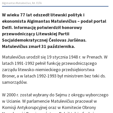
Algimantas Matulevičius, fot. ELTA
W wieku 77 lat odszedł litewski polityk i
ekonomista Algimantas Matulevičius – podał portal
Delfi. Informację potwierdził honorowy
przewodniczący Litewskiej Partii
Socjaldemokratycznej Česlovas Juršėnas.
Matulevičius zmarł 31 października.
Matulevičius urodził się 19 stycznia 1948 r. w Prenach. W
latach 1991-1992 pełnił funkcję przewodniczącego
zarządu litewsko-niemieckiego przedsiębiorstwa
Broner, a w latach 1992-1993 był ministrem bez teki ds.
samorządów.
W 2000 r. został wybrany do Sejmu z okręgu wyborczego
w Ucianie. W parlamencie Matulevičius pracował w
Komisji Antykorupcyjnej oraz w Komitecie Obrony