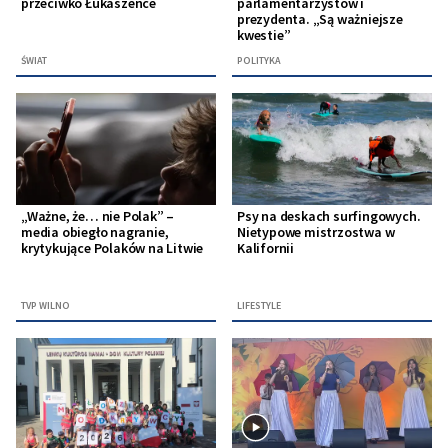
przeciwko Łukaszence
parlamentarzystów i
prezydenta. „Są ważniejsze
kwestie”
ŚWIAT
POLITYKA
„Ważne, że… nie Polak” –
Psy na deskach surfingowych.
media obiegło nagranie,
Nietypowe mistrzostwa w
krytykujące Polaków na Litwie
Kalifornii
TVP WILNO
LIFESTYLE