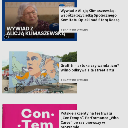
Wywiad z Alicją Klimaszewską -
współzałożycielką Społecznego
Komitetu Opieki nad Starą Rossą
TEMATY INFO WILNO
Graffiti – sztuka czy wandalizm?
Wilno odkrywa siłę street artu
TEMATY INFO WILNO
Polskie akcenty na festiwalu
„ConTempo”. Performance „Who
Cares” po raz pierwszy w
programie