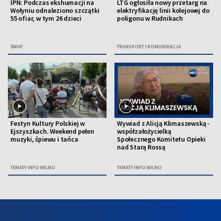
IPN: Podczas ekshumacji na
LTG ogłosiła nowy przetarg na
Wołyniu odnaleziono szczątki
elektryfikację linii kolejowej do
55 ofiar, w tym 26 dzieci
poligonu w Rudnikach
ŚWIAT
TRANSPORT I KOMUNIKACJA
Festyn Kultury Polskiej w
Wywiad z Alicją Klimaszewską -
Ejszyszkach. Weekend pełen
współzałożycielką
muzyki, śpiewu i tańca
Społecznego Komitetu Opieki
nad Starą Rossą
TEMATY INFO WILNO
TEMATY INFO WILNO