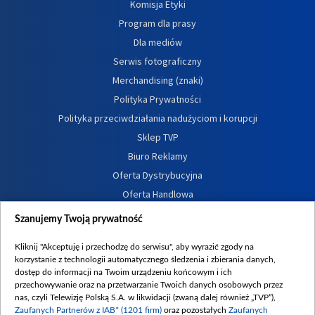
Komisja Etyki
Program dla prasy
Dla mediów
Serwis fotograficzny
Merchandising (znaki)
Polityka Prywatności
Polityka przeciwdziałania nadużyciom i korupcji
Sklep TVP
Biuro Reklamy
Oferta Dystrybucyjna
Oferta Handlowa
Dostępność
Szanujemy Twoją prywatność
Moje zgody
Kliknij "Akceptuję i przechodzę do serwisu", aby wyrazić zgody na
Procedura zgłoszeń wewnętrznych
korzystanie z technologii automatycznego śledzenia i zbierania danych,
dostęp do informacji na Twoim urządzeniu końcowym i ich
przechowywanie oraz na przetwarzanie Twoich danych osobowych przez
nas, czyli Telewizję Polską S.A. w likwidacji (zwaną dalej również „TVP”),
Zaufanych Partnerów z IAB* (1201 firm)
oraz pozostałych
Zaufanych