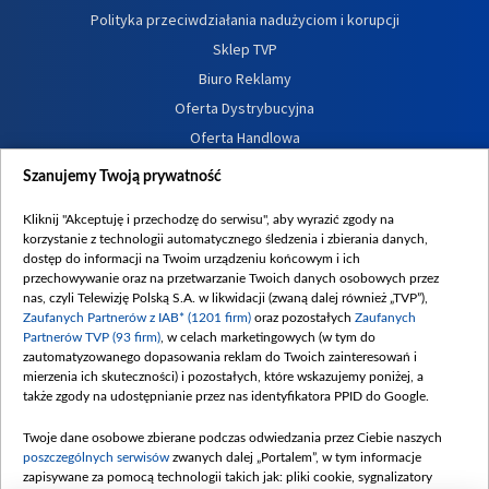
Polityka przeciwdziałania nadużyciom i korupcji
Sklep TVP
Biuro Reklamy
Oferta Dystrybucyjna
Oferta Handlowa
Dostępność
Szanujemy Twoją prywatność
Moje zgody
Kliknij "Akceptuję i przechodzę do serwisu", aby wyrazić zgody na
Procedura zgłoszeń wewnętrznych
korzystanie z technologii automatycznego śledzenia i zbierania danych,
dostęp do informacji na Twoim urządzeniu końcowym i ich
przechowywanie oraz na przetwarzanie Twoich danych osobowych przez
nas, czyli Telewizję Polską S.A. w likwidacji (zwaną dalej również „TVP”),
Zaufanych Partnerów z IAB* (1201 firm)
oraz pozostałych
Zaufanych
Partnerów TVP (93 firm)
, w celach marketingowych (w tym do
zautomatyzowanego dopasowania reklam do Twoich zainteresowań i
mierzenia ich skuteczności) i pozostałych, które wskazujemy poniżej, a
także zgody na udostępnianie przez nas identyfikatora PPID do Google.
Twoje dane osobowe zbierane podczas odwiedzania przez Ciebie naszych
poszczególnych serwisów
zwanych dalej „Portalem”, w tym informacje
zapisywane za pomocą technologii takich jak: pliki cookie, sygnalizatory