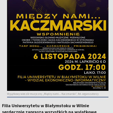
Wyjątkowy wieczór muzyczny „Między nami... Kaczmarski”, fot. organizatorzy
Filia Uniwersytetu w Białymstoku w Wilnie
serdecznie zaprasza wszystkich na wyjątkowe