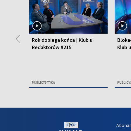
◀
Rok dobiega końca | Klub u
Bloka
Redaktorów #215
Klub 
PUBLICYSTYKA
PUBLICY
Abona