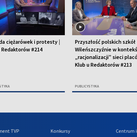
da ciężarówek i protesty |
Przyszłość polskich szkół
u Redaktorów #214
Wileńszczyźnie w kontekś
„racjonalizacji” sieci plac
Klub u Redaktorów #213
STYKA
PUBLICYSTYKA
ment TVP
Konkursy
Centrum i