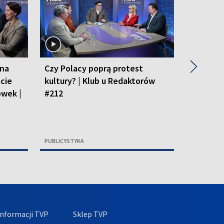
▶
 na
Czy Polacy poprą protest
Polskie 
cie
kultury? | Klub u Redaktorów
Klub u 
ówek |
#212
PUBLICYSTYKA
PUBLICYSTY
nformacji TVP
Sklep TVP