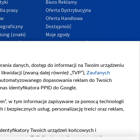
tyki
Biuro Reklamy
la prasy
Oferta Dystrybucyjna
ów
Oferta Handlowa
tograficzny
Dostępność
sing (znaki)
Moje zgody
Prywatności
Procedura zgłoszeń
wewnętrznych
przeciwdziałania
m i korupcji
ierania danych, dostęp do informacji na Twoim urządzeniu
likwidacji (zwaną dalej również „TVP”),
Zaufanych
zautomatyzowanego dopasowania reklam do Twoich
 nas identyfikatora PPID do Google.
em”, w tym informacje zapisywane za pomocą technologii
 bezpiecznych usług, personalizację treści oraz reklam,
, identyfikatory Twoich urządzeń końcowych i
twarzane przez TVP,
Zaufanych Partnerów z IAB
oraz