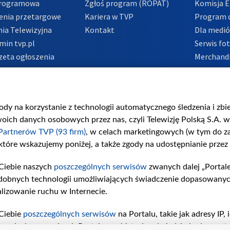
Programowa
Zgłoś program (ROPAT)
Komisja E
enia przetargowe
Kariera w TVP
Program d
ia Telewizyjna
Kontakt
Dla medi
min tvp.pl
Serwis fo
zeta ogłoszenia
Merchandi
acje o nadawcy
Polityka 
Polityka 
nadużycio
gody na korzystanie z technologii automatycznego śledzenia i zb
ch danych osobowych przez nas, czyli Telewizję Polską S.A. w 
Partnerów TVP (93 firm)
, w celach marketingowych (w tym do 
 które wskazujemy poniżej, a także zgody na udostępnianie przez
Ciebie naszych
poszczególnych serwisów
zwanych dalej „Portal
dobnych technologii umożliwiających świadczenie dopasowanych i
lizowanie ruchu w Internecie.
Ciebie
poszczególnych serwisów
na Portalu, takie jak adresy IP
iwaniach w serwisach Portalu czy historia odwiedzin będą prze