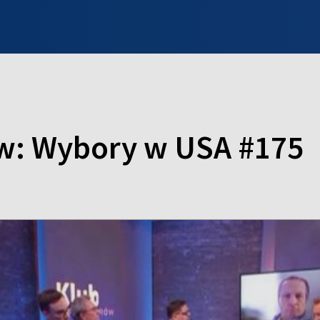
INFO WILNO
WILNO NA DZIEŃ DOBRY
PROGRAMY
ZGŁOŚ
w: Wybory w USA #175