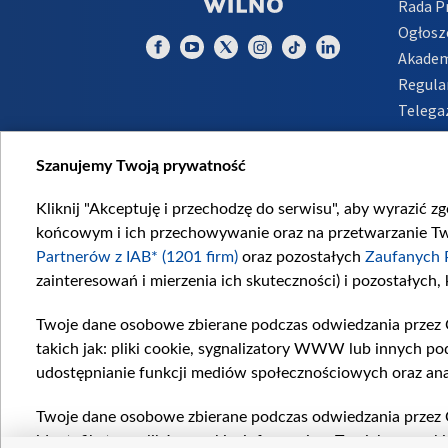
Rada 
Ogłosz
Akadem
Regula
Telega
Inform
Szanujemy Twoją prywatność
Kliknij "Akceptuję i przechodzę do serwisu", aby wyrazić z
końcowym i ich przechowywanie oraz na przetwarzanie Twoi
Partnerów z IAB* (1201 firm)
oraz pozostałych
Zaufanych 
zainteresowań i mierzenia ich skuteczności) i pozostałych,
Twoje dane osobowe zbierane podczas odwiedzania przez 
takich jak: pliki cookie, sygnalizatory WWW lub innych po
udostępnianie funkcji mediów społecznościowych oraz ana
Twoje dane osobowe zbierane podczas odwiedzania przez 
identyfikatory plików cookie, informacje o Twoich wyszuk