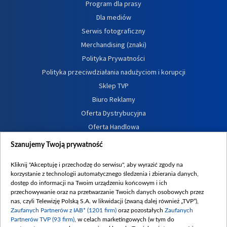
Program dla prasy
Dla mediów
Serwis fotograficzny
Merchandising (znaki)
Polityka Prywatności
Polityka przeciwdziałania nadużyciom i korupcji
Sklep TVP
Biuro Reklamy
Oferta Dystrybucyjna
Oferta Handlowa
Dostępność
Szanujemy Twoją prywatność
Moje zgody
Kliknij "Akceptuję i przechodzę do serwisu", aby wyrazić zgody na
Procedura zgłoszeń wewnętrznych
korzystanie z technologii automatycznego śledzenia i zbierania danych,
dostęp do informacji na Twoim urządzeniu końcowym i ich
przechowywanie oraz na przetwarzanie Twoich danych osobowych przez
nas, czyli Telewizję Polską S.A. w likwidacji (zwaną dalej również „TVP”),
Zaufanych Partnerów z IAB* (1201 firm)
oraz pozostałych
Zaufanych
Partnerów TVP (93 firm)
, w celach marketingowych (w tym do