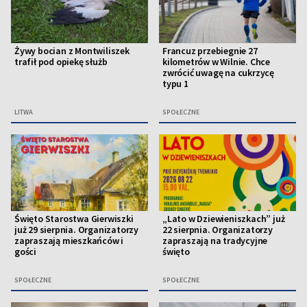
Żywy bocian z Montwiliszek
Francuz przebiegnie 27
trafił pod opiekę służb
kilometrów w Wilnie. Chce
zwrócić uwagę na cukrzycę
typu 1
LITWA
SPOŁECZNE
Święto Starostwa Gierwiszki
„Lato w Dziewieniszkach” już
już 29 sierpnia. Organizatorzy
22 sierpnia. Organizatorzy
zapraszają mieszkańców i
zapraszają na tradycyjne
gości
święto
SPOŁECZNE
SPOŁECZNE