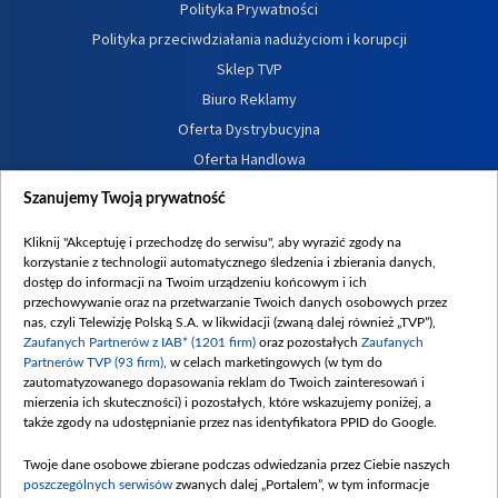
Polityka Prywatności
Polityka przeciwdziałania nadużyciom i korupcji
Sklep TVP
Biuro Reklamy
Oferta Dystrybucyjna
Oferta Handlowa
Dostępność
Szanujemy Twoją prywatność
Moje zgody
Kliknij "Akceptuję i przechodzę do serwisu", aby wyrazić zgody na
Procedura zgłoszeń wewnętrznych
korzystanie z technologii automatycznego śledzenia i zbierania danych,
dostęp do informacji na Twoim urządzeniu końcowym i ich
przechowywanie oraz na przetwarzanie Twoich danych osobowych przez
nas, czyli Telewizję Polską S.A. w likwidacji (zwaną dalej również „TVP”),
Zaufanych Partnerów z IAB* (1201 firm)
oraz pozostałych
Zaufanych
Partnerów TVP (93 firm)
, w celach marketingowych (w tym do
zautomatyzowanego dopasowania reklam do Twoich zainteresowań i
mierzenia ich skuteczności) i pozostałych, które wskazujemy poniżej, a
także zgody na udostępnianie przez nas identyfikatora PPID do Google.
Twoje dane osobowe zbierane podczas odwiedzania przez Ciebie naszych
poszczególnych serwisów
zwanych dalej „Portalem”, w tym informacje