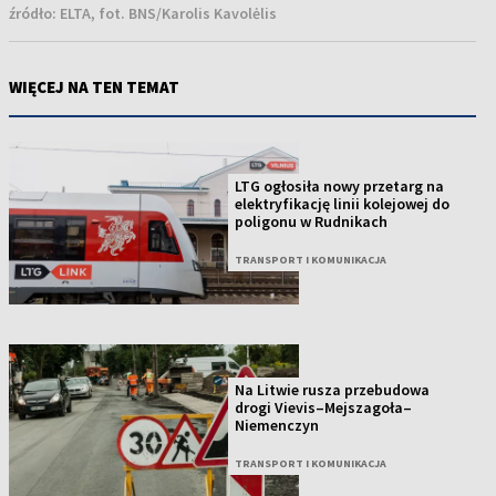
źródło:
ELTA, fot. BNS/Karolis Kavolėlis
WIĘCEJ NA TEN TEMAT
LTG ogłosiła nowy przetarg na
elektryfikację linii kolejowej do
poligonu w Rudnikach
TRANSPORT I KOMUNIKACJA
Na Litwie rusza przebudowa
drogi Vievis–Mejszagoła–
Niemenczyn
TRANSPORT I KOMUNIKACJA