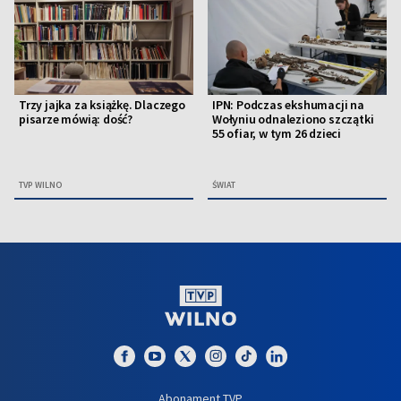
Trzy jajka za książkę. Dlaczego
IPN: Podczas ekshumacji na
pisarze mówią: dość?
Wołyniu odnaleziono szczątki
55 ofiar, w tym 26 dzieci
TVP WILNO
ŚWIAT
Abonament TVP