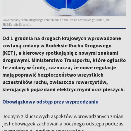
Nowe zasady ruchu drogowego i zmienione znaki – co nas czeka od grudnia?, fot.
BNS/Karolis Kavolėlis
Od 1 grudnia na drogach krajowych wprowadzone
zostaną zmiany w Kodeksie Ruchu Drogowego
(KET), a kierowcy spotkają się z nowymi znakami
drogowymi. Ministerstwo Transportu, które ogłosiło
te zmiany w środę, zaznacza, że nowe regulacje
mają poprawić bezpieczeństwo wszystkich
uczestników ruchu, zwłaszcza rowerzystów,
kierujących pojazdami elektrycznymi oraz pieszych.
Obowiązkowy odstęp przy wyprzedzaniu
Jednym z kluczowych aspektów wprowadzanych zmian
jest obowiązek zachowania bocznego odstępu podczas
wyprzedzania i omijania rowerzystów,