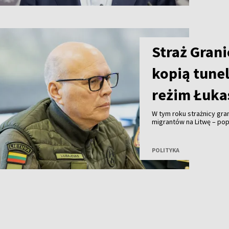
Straż Grani
kopią tune
reżim Łuka
W tym roku strażnicy gr
migrantów na Litwę – pop
Ochrony Granicy Państwo
że w wykopaniu tuneli o
funkcjonariusze białorus
POLITYKA