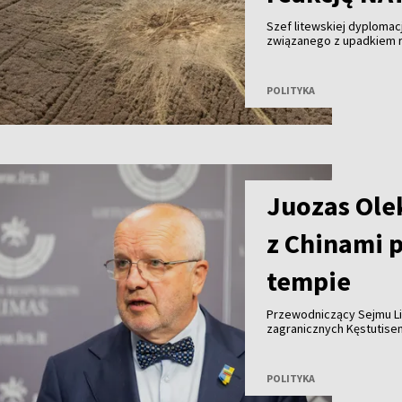
Szef litewskiej dyplomacj
związanego z upadkiem ro
NATO powinno odpowiedzi
działaniami: wzmocnić o
przyjąć bardziej stanow
POLITYKA
Juozas Olek
z Chinami 
tempie
Przewodniczący Sejmu Li
zagranicznych Kęstutisem
normalizacji stosunków L
tempo.
POLITYKA