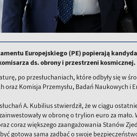
lamentu Europejskiego (PE) popierają kandydat
omisarza ds. obrony i przestrzeni kosmicznej.
turę, po przesłuchaniach, które odbyły się w śr
h oraz Komisja Przemysłu, Badań Naukowych i En
słuchań A. Kubilius stwierdził, że w ciągu ostatn
 zainwestowały w obronę o trylion euro za mało. 
 oraz coraz większego zaangażowania Stanów Zje
być gotowa sama zadbać o swoje bezpieczeństw