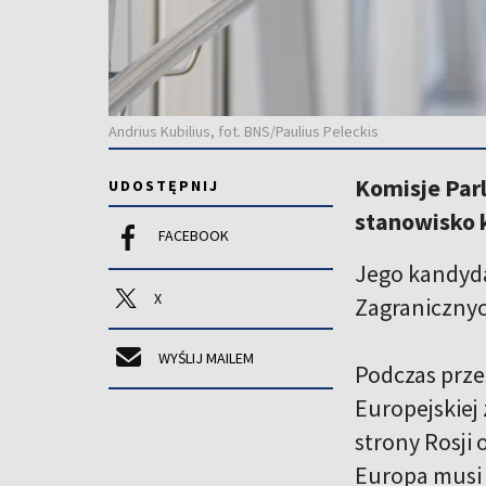
Andrius Kubilius, fot. BNS/Paulius Peleckis
Komisje Par
UDOSTĘPNIJ
stanowisko k
FACEBOOK
Jego kandyda
X
Zagranicznyc
WYŚLIJ MAILEM
Podczas prze
Europejskiej
strony Rosji
Europa musi 