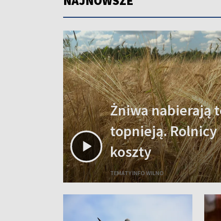
NAJNOWSZE
Żniwa nabierają t
topnieją. Rolnicy
koszty
TEMATY INFO WILNO