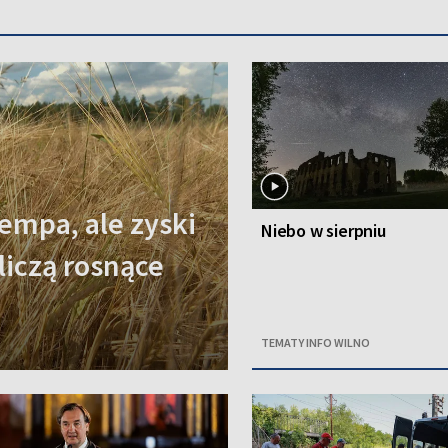
empa, ale zyski
Niebo w sierpniu
 liczą rosnące
TEMATY INFO WILNO