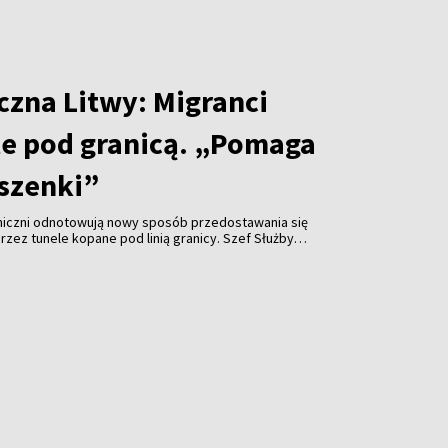
czna Litwy: Migranci
le pod granicą. „Pomaga
szenki”
aniczni odnotowują nowy sposób przedostawania się
rzez tunele kopane pod linią granicy. Szef Służby
wej (VSAT) Rustamas Liubajevas nie ma wątpliwości,
 długości kilkudziesięciu metrów pomagają migrantom
kiego reżimu.