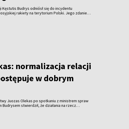
i Kęstutis Budrys odniósł się do incydentu
syjskiej rakiety na terytorium Polski. Jego zdaniem
eć nie tylko spokojem, lecz także konkretnymi
becność wojskową na swojej wschodniej flance oraz
cze stanowisko wobec Rosji.
as: normalizacja relacji
postępuje w dobrym
twy Juozas Olekas po spotkaniu z ministrem spraw
 Budrysem stwierdził, że działania na rzecz
itwy z Chinami idą w dobrym kierunku i mają właściwe