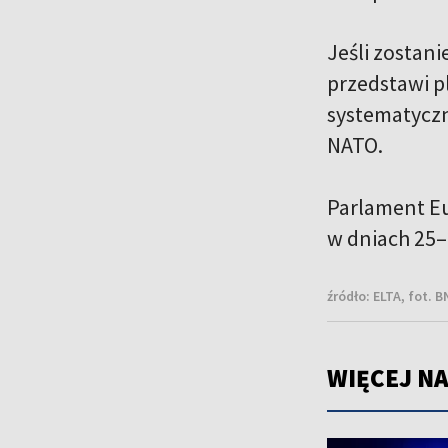
Jeśli zostani
przedstawi p
systematyczn
NATO.
Parlament Eu
w dniach 25–
źródło:
ELTA, fot. B
WIĘCEJ NA