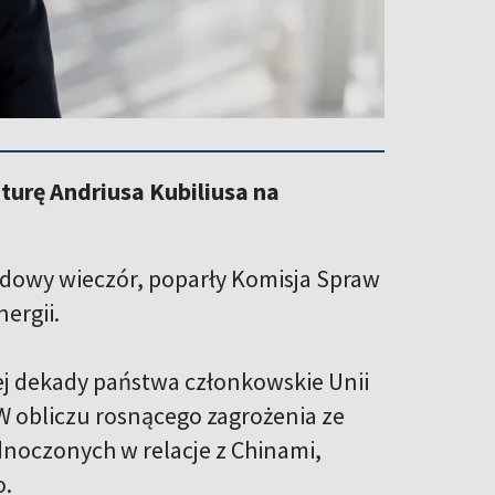
urę Andriusa Kubiliusa na
odowy wieczór, poparły Komisja Spraw
ergii.
iej dekady państwa członkowskie Unii
W obliczu rosnącego zagrożenia ze
dnoczonych w relacje z Chinami,
o.