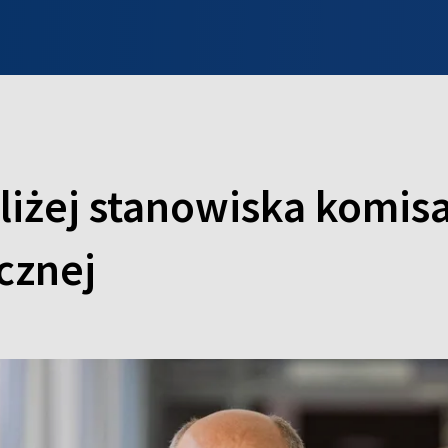
INFO WILNO
WILNO NA DZIEŃ DOBRY
PROGRAMY
ZGŁOŚ
liżej stanowiska komisa
cznej