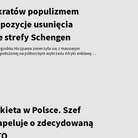
kratów populizmem
opozycje usunięcia
e strefy Schengen
tygodniu Hiszpania zmierzyła się z masowym
położonej na północnym wybrzeżu Afryki enklawy
emokratów, Virginijus Sinkevičius, stwierdził, że
uropejskiej wezwania do wykluczenia Hiszpanii ze
jawem populizmu.
kieta w Polsce. Szef
apeluje o zdecydowaną
TO