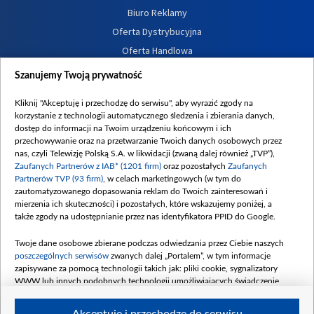
Biuro Reklamy
Oferta Dystrybucyjna
Oferta Handlowa
Dostępność
Szanujemy Twoją prywatność
Moje zgody
Kliknij "Akceptuję i przechodzę do serwisu", aby wyrazić zgody na
Procedura zgłoszeń wewnętrznych
korzystanie z technologii automatycznego śledzenia i zbierania danych,
dostęp do informacji na Twoim urządzeniu końcowym i ich
przechowywanie oraz na przetwarzanie Twoich danych osobowych przez
nas, czyli Telewizję Polską S.A. w likwidacji (zwaną dalej również „TVP”),
Zaufanych Partnerów z IAB* (1201 firm)
oraz pozostałych
Zaufanych
Partnerów TVP (93 firm)
, w celach marketingowych (w tym do
zautomatyzowanego dopasowania reklam do Twoich zainteresowań i
mierzenia ich skuteczności) i pozostałych, które wskazujemy poniżej, a
także zgody na udostępnianie przez nas identyfikatora PPID do Google.
Twoje dane osobowe zbierane podczas odwiedzania przez Ciebie naszych
poszczególnych serwisów
zwanych dalej „Portalem”, w tym informacje
zapisywane za pomocą technologii takich jak: pliki cookie, sygnalizatory
WWW lub innych podobnych technologii umożliwiających świadczenie
dopasowanych i bezpiecznych usług, personalizację treści oraz reklam,
udostępnianie funkcji mediów społecznościowych oraz analizowanie ruchu