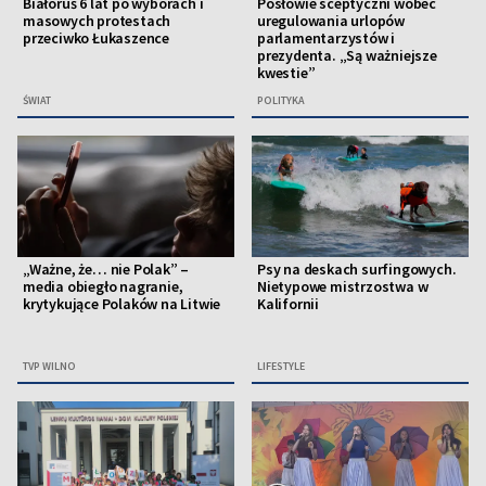
Białoruś 6 lat po wyborach i
Posłowie sceptyczni wobec
masowych protestach
uregulowania urlopów
przeciwko Łukaszence
parlamentarzystów i
prezydenta. „Są ważniejsze
kwestie”
ŚWIAT
POLITYKA
„Ważne, że… nie Polak” –
Psy na deskach surfingowych.
media obiegło nagranie,
Nietypowe mistrzostwa w
krytykujące Polaków na Litwie
Kalifornii
TVP WILNO
LIFESTYLE