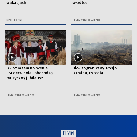
wakacjach
wkrótce
SPOŁECZNE
TEMATY INFO WILNO
35 lat razem na scenie.
Blok zagraniczny: Rosja,
„Suderwianie” obchodzą
Ukraina, Estonia
muzyczny jubileusz
TEMATY INFO WILNO
TEMATY INFO WILNO