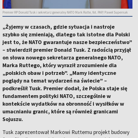
Premier RP Donald Tusk i sekretarz generalny NATO Mark Rutte, fot. PAP/ Paweł Supernak
„Żyjemy w czasach, gdzie sytuacja i nastroje
szybko się zmieniają, dlatego tak istotne dla Polski
jest to, że NATO gwarantuje nasze bezpieczeństwo”
– stwierdził premier Donald Tusk. Z radością przyjął
on słowa nowego sekretarza generalnego NATO,
Marka Ruttego, który wyraził zrozumienie dla
„polskich obaw i potrzeb”. „Mamy identyczne
poglądy na temat wydarzeń na świecie” –
podkreślił Tusk. Premier dodał, że Polska staje się
fundamentem polityki NATO, szczególnie w
kontekście wydatków na obronność i wysiłków w
umacnianiu granic, które są również granicami
Sojuszu.
Tusk zaprezentował Markowi Ruttemu projekt budowy