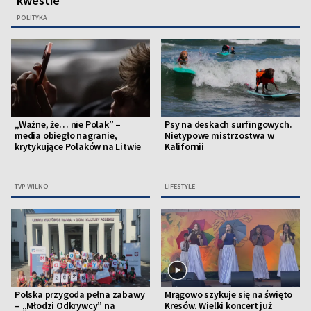
kwestie”
POLITYKA
„Ważne, że… nie Polak” –
Psy na deskach surfingowych.
media obiegło nagranie,
Nietypowe mistrzostwa w
krytykujące Polaków na Litwie
Kalifornii
TVP WILNO
LIFESTYLE
Polska przygoda pełna zabawy
Mrągowo szykuje się na święto
– „Młodzi Odkrywcy” na
Kresów. Wielki koncert już