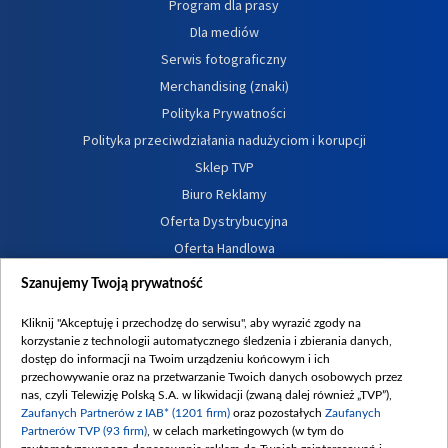
Program dla prasy
Dla mediów
Serwis fotograficzny
Merchandising (znaki)
Polityka Prywatności
Polityka przeciwdziałania nadużyciom i korupcji
Sklep TVP
Biuro Reklamy
Oferta Dystrybucyjna
Oferta Handlowa
Dostępność
Szanujemy Twoją prywatność
Moje zgody
Kliknij "Akceptuję i przechodzę do serwisu", aby wyrazić zgody na
Procedura zgłoszeń wewnętrznych
korzystanie z technologii automatycznego śledzenia i zbierania danych,
dostęp do informacji na Twoim urządzeniu końcowym i ich
przechowywanie oraz na przetwarzanie Twoich danych osobowych przez
nas, czyli Telewizję Polską S.A. w likwidacji (zwaną dalej również „TVP”),
Zaufanych Partnerów z IAB* (1201 firm)
oraz pozostałych
Zaufanych
Partnerów TVP (93 firm)
, w celach marketingowych (w tym do