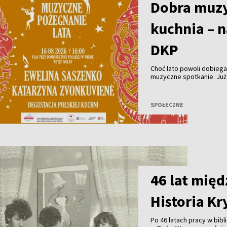
Dobra muzy
kuchnia – n
DKP
Choć lato powoli dobieg
muzyczne spotkanie. Już
do Domu Kultury Polskiej
Pożegnanie Lata”, który
SPOŁECZNE
46 lat międ
Historia Kr
Po 46 latach pracy w bi