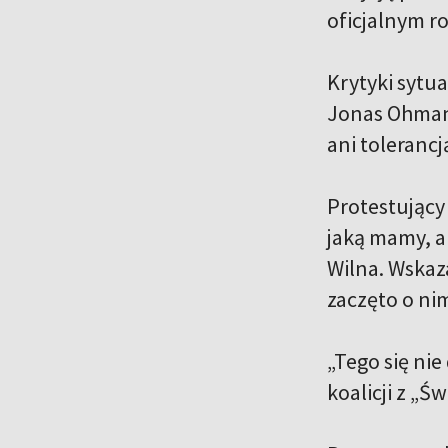
oficjalnym r
Krytyki sytua
Jonas Ohman, 
ani tolerancj
Protestujący
jaką mamy, a
Wilna. Wskaz
zaczęto o ni
„Tego się nie
koalicji z „