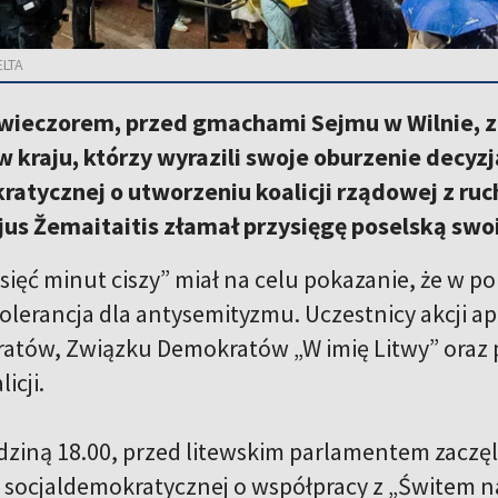
ELTA
ieczorem, przed gmachami Sejmu w Wilnie, zeb
kraju, którzy wyrazili swoje oburzenie decyzją
ratycznej o utworzeniu koalicji rządowej z r
ijus Žemaitaitis złamał przysięgę poselską s
sięć minut ciszy” miał na celu pokazanie, że w po
olerancja dla antysemityzmu. Uczestnicy akcji ap
atów, Związku Demokratów „W imię Litwy” oraz 
icji.
ziną 18.00, przed litewskim parlamentem zaczęli 
ii socjaldemokratycznej o współpracy z „Świtem