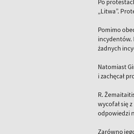
Po protestac
„Litwa”. Prot
Pomimo obecn
incydentów. 
żadnych inc
Natomiast Gi
i zachęcał p
R. Žemaitait
wycofał się 
odpowiedzi n
Zarówno jego