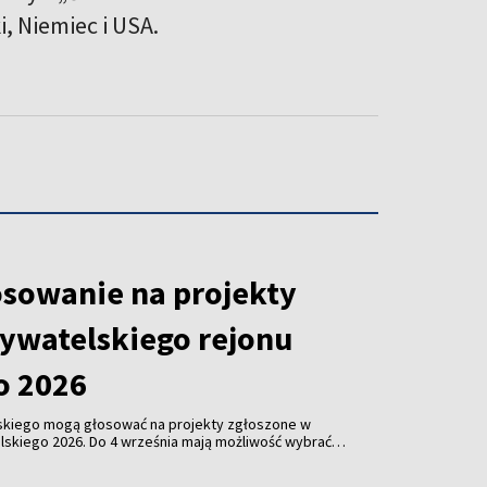
, Niemiec i USA.
osowanie na projekty
ywatelskiego rejonu
o 2026
skiego mogą głosować na projekty zgłoszone w
skiego 2026. Do 4 września mają możliwość wybrać
aniem najbardziej przyczynią się do poprawy
akości życia w swojej okolicy.