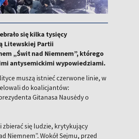
rało się kilka tysięcy
 Litewskiej Partii
uchem „Świt nad Niemnem”, którego
woimi antysemickimi wypowiedziami.
lityce muszą istnieć czerwone linie, w
elowali do koalicjantów:
prezydenta Gitanasa Nausėdy o
zbierać się ludzie, krytykujący
 nad Niemnem”. Wokół Sejmu, przed