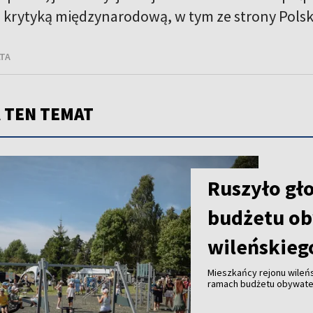
z krytyką międzynarodową, w tym ze strony Polski
LTA
 TEN TEMAT
Ruszyło gł
budżetu ob
wileńskieg
Mieszkańcy rejonu wileń
ramach budżetu obywatel
inicjatywy, które ich zd
przestrzeni publicznej i j