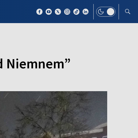
 TEMAT
WIĘCEJ
nad Niemnem”