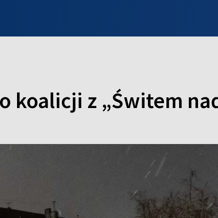
INFO WILNO
WILNO NA DZIEŃ DOBRY
PROGRAMY
ZGŁOŚ
ko koalicji z „Świtem 