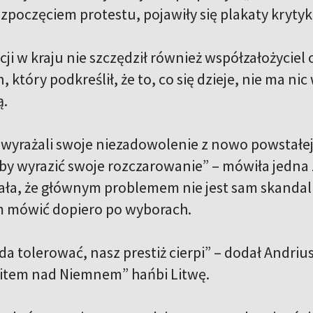
ozpoczęciem protestu, pojawiły się plakaty kryt
cji w kraju nie szczędził również współzałożyciel 
który podkreślił, że to, co się dzieje, nie ma n
ą.
 wyrażali swoje niezadowolenie z nowo powstałej 
by wyrazić swoje rozczarowanie” – mówiła jedna z
ała, że głównym problemem nie jest sam skandal a
m mówić dopiero po wyborach.
 da tolerować, nasz prestiż cierpi” – dodał Andrius
Świtem nad Niemnem” hańbi Litwę.