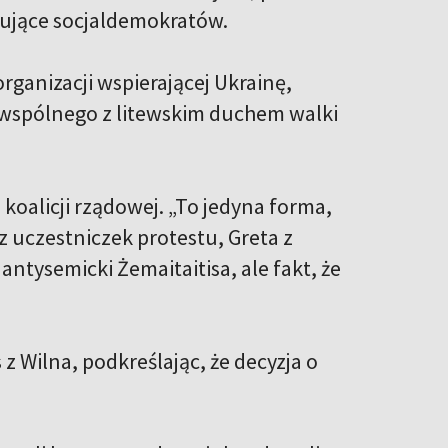
ykujące socjaldemokratów.
organizacji wspierającej Ukrainę,
ic wspólnego z litewskim duchem walki
koalicji rządowej. „To jedyna forma,
 uczestniczek protestu, Greta z
ntysemicki Żemaitaitisa, ale fakt, że
 z Wilna, podkreślając, że decyzja o