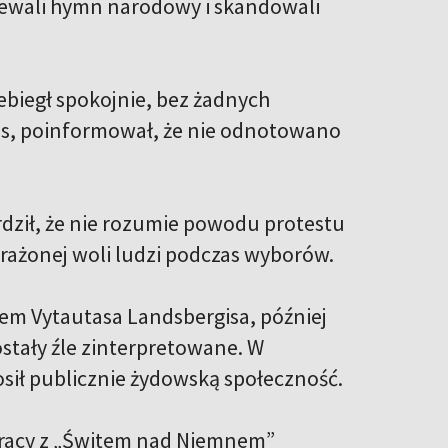
piewali hymn narodowy i skandowali
biegł spokojnie, bez żadnych
nis, poinformował, że nie odnotowano
rdził, że nie rozumie powodu protestu
rażonej woli ludzi podczas wyborów.
mem Vytautasa Landsbergisa, później
ostały źle zinterpretowane. W
sił publicznie żydowską społeczność.
łpracy z „Świtem nad Niemnem”