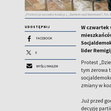
„Protest przeciwko koalicji z „Świtem nad Niemnem”, fot. 
W czwartek w
UDOSTĘPNIJ
mieszkańców 
FACEBOOK
Socjaldemok
lider Remig
X
Protest „Dzie
WYŚLIJ MAILEM
tym zerowa t
socjaldemokr
zmiany w koal
Już przed god
decyzję part