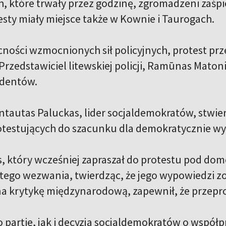
h, które trwały przez godzinę, zgromadzeni zaś
esty miały miejsce także w Kownie i Taurogach.
ości wzmocnionych sił policyjnych, protest prze
Przedstawiciel litewskiej policji, Ramūnas Mato
ydentów.
ntautas Paluckas, lider socjaldemokratów, stwie
rotestujących do szacunku dla demokratycznie wy
is, który wcześniej zapraszał do protestu pod do
z tego wezwania, twierdząc, że jego wypowiedzi z
a krytykę międzynarodową, zapewnił, że przepro
 partie, jak i decyzja socjaldemokratów o wspó