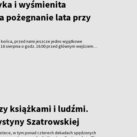
ka i wyśmienita
a pożegnanie lata przy
a końca, przed nami jeszcze jedno wyjątkowe
 16 sierpnia o godz. 16.00 przed głównym wejściem
 w Wilnie odbędzie się tradycyjny koncert „Muzyczne
 pozwoli zakończyć wakacje w radosnej atmosferze.
zy książkami i ludźmi.
ystyny Szatrowskiej
bliotece, w tym ponad czterech dekadach spędzonych