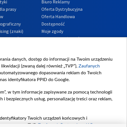
tyki
Biuro Reklamy
la prasy
Oferta Dystrybucyjna
ów
Oferta Handlowa
tograficzny
Dostępność
sing (znaki)
Moje zgody
Prywatności
Procedura zgłoszeń
wewnętrznych
przeciwdziałania
m i korupcji
ierania danych, dostęp do informacji na Twoim urządzeniu
likwidacji (zwaną dalej również „TVP”),
Zaufanych
zautomatyzowanego dopasowania reklam do Twoich
 nas identyfikatora PPID do Google.
em”, w tym informacje zapisywane za pomocą technologii
 bezpiecznych usług, personalizację treści oraz reklam,
, identyfikatory Twoich urządzeń końcowych i
twarzane przez TVP,
Zaufanych Partnerów z IAB
oraz