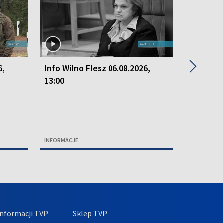
▶
6,
Info Wilno Flesz 06.08.2026,
Info Wil
13:00
13:00
INFORMACJE
INFORMACJ
nformacji TVP
Sklep TVP