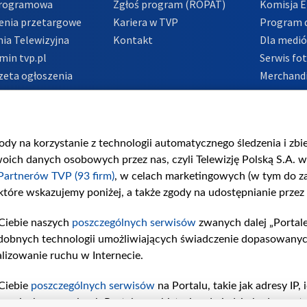
Programowa
Zgłoś program (ROPAT)
Komisja E
enia przetargowe
Kariera w TVP
Program d
ia Telewizyjna
Kontakt
Dla medi
min tvp.pl
Serwis fo
zeta ogłoszenia
Merchandi
acje o nadawcy
Polityka 
Polityka 
nadużycio
gody na korzystanie z technologii automatycznego śledzenia i zb
ch danych osobowych przez nas, czyli Telewizję Polską S.A. w 
Partnerów TVP (93 firm)
, w celach marketingowych (w tym do 
 które wskazujemy poniżej, a także zgody na udostępnianie przez
Ciebie naszych
poszczególnych serwisów
zwanych dalej „Portal
dobnych technologii umożliwiających świadczenie dopasowanych i
lizowanie ruchu w Internecie.
Ciebie
poszczególnych serwisów
na Portalu, takie jak adresy IP
iwaniach w serwisach Portalu czy historia odwiedzin będą prze