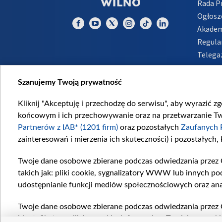
Rada 
Ogłosz
Akadem
Regula
Telega
Inform
Szanujemy Twoją prywatność
Kliknij "Akceptuję i przechodzę do serwisu", aby wyrazić z
końcowym i ich przechowywanie oraz na przetwarzanie Twoi
Partnerów z IAB* (1201 firm)
oraz pozostałych
Zaufanych 
zainteresowań i mierzenia ich skuteczności) i pozostałych,
Twoje dane osobowe zbierane podczas odwiedzania przez 
takich jak: pliki cookie, sygnalizatory WWW lub innych po
udostępnianie funkcji mediów społecznościowych oraz ana
Twoje dane osobowe zbierane podczas odwiedzania przez 
identyfikatory plików cookie, informacje o Twoich wyszuk