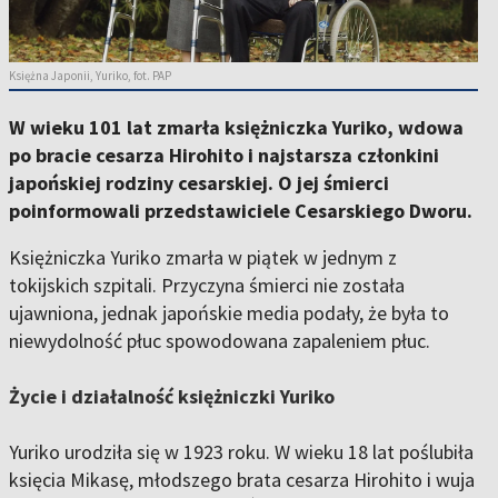
Księżna Japonii, Yuriko, fot. PAP
W wieku 101 lat zmarła księżniczka Yuriko, wdowa
po bracie cesarza Hirohito i najstarsza członkini
japońskiej rodziny cesarskiej. O jej śmierci
poinformowali przedstawiciele Cesarskiego Dworu.
Księżniczka Yuriko zmarła w piątek w jednym z
tokijskich szpitali. Przyczyna śmierci nie została
ujawniona, jednak japońskie media podały, że była to
niewydolność płuc spowodowana zapaleniem płuc.
Życie i działalność księżniczki Yuriko
Yuriko urodziła się w 1923 roku. W wieku 18 lat poślubiła
księcia Mikasę, młodszego brata cesarza Hirohito i wuja