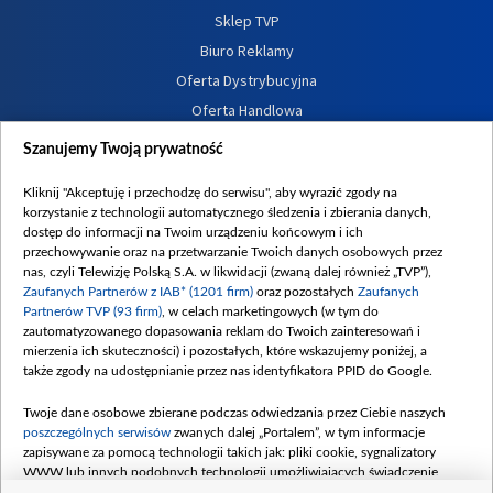
Sklep TVP
Biuro Reklamy
Oferta Dystrybucyjna
Oferta Handlowa
Dostępność
Szanujemy Twoją prywatność
Moje zgody
Kliknij "Akceptuję i przechodzę do serwisu", aby wyrazić zgody na
Procedura zgłoszeń wewnętrznych
korzystanie z technologii automatycznego śledzenia i zbierania danych,
dostęp do informacji na Twoim urządzeniu końcowym i ich
przechowywanie oraz na przetwarzanie Twoich danych osobowych przez
nas, czyli Telewizję Polską S.A. w likwidacji (zwaną dalej również „TVP”),
Zaufanych Partnerów z IAB* (1201 firm)
oraz pozostałych
Zaufanych
Partnerów TVP (93 firm)
, w celach marketingowych (w tym do
zautomatyzowanego dopasowania reklam do Twoich zainteresowań i
mierzenia ich skuteczności) i pozostałych, które wskazujemy poniżej, a
także zgody na udostępnianie przez nas identyfikatora PPID do Google.
Twoje dane osobowe zbierane podczas odwiedzania przez Ciebie naszych
poszczególnych serwisów
zwanych dalej „Portalem”, w tym informacje
zapisywane za pomocą technologii takich jak: pliki cookie, sygnalizatory
WWW lub innych podobnych technologii umożliwiających świadczenie
dopasowanych i bezpiecznych usług, personalizację treści oraz reklam,