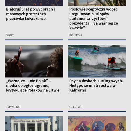
Białoruś 6 lat po wyborach i
Posłowie sceptyczni wobec
masowych protestach
uregulowania urlopów
przeciwko Łukaszence
parlamentarzystów i
prezydenta. „Są ważniejsze
kwestie”
ŚWIAT
POLITYKA
„Ważne, że… nie Polak” –
Psy na deskach surfingowych.
media obiegło nagranie,
Nietypowe mistrzostwa w
krytykujące Polaków na Litwie
Kalifornii
TVP WILNO
LIFESTYLE