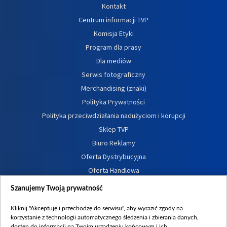
Kontakt
Centrum informacji TVP
Komisja Etyki
Program dla prasy
Dla mediów
Serwis fotograficzny
Merchandising (znaki)
Polityka Prywatności
Polityka przeciwdziałania nadużyciom i korupcji
Sklep TVP
Biuro Reklamy
Oferta Dystrybucyjna
Oferta Handlowa
Dostępność
Szanujemy Twoją prywatność
Moje zgody
Kliknij "Akceptuję i przechodzę do serwisu", aby wyrazić zgody na
Procedura zgłoszeń wewnętrznych
korzystanie z technologii automatycznego śledzenia i zbierania danych,
dostęp do informacji na Twoim urządzeniu końcowym i ich