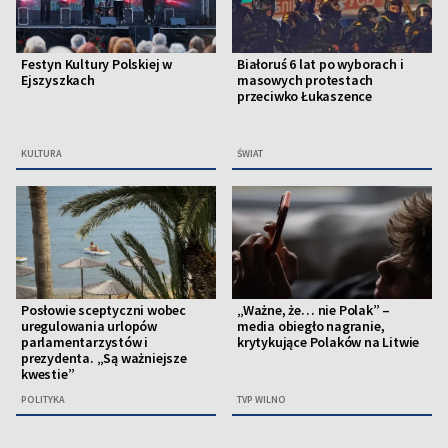
Festyn Kultury Polskiej w
Białoruś 6 lat po wyborach i
Ejszyszkach
masowych protestach
przeciwko Łukaszence
KULTURA
ŚWIAT
Posłowie sceptyczni wobec
„Ważne, że… nie Polak” –
uregulowania urlopów
media obiegło nagranie,
parlamentarzystów i
krytykujące Polaków na Litwie
prezydenta. „Są ważniejsze
kwestie”
POLITYKA
TVP WILNO