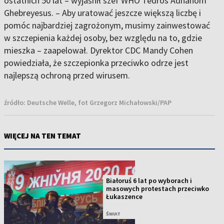
ostatnich 50 lat – wyjaśnił szef WHO Tedros Adhanom
Ghebreyesus. – Aby uratować jeszcze większą liczbę i
pomóc najbardziej zagrożonym, musimy zainwestować
w szczepienia każdej osoby, bez względu na to, gdzie
mieszka – zaapelował. Dyrektor CDC Mandy Cohen
powiedziała, że szczepionka przeciwko odrze jest
najlepszą ochroną przed wirusem.
źródło:
Deutsche Welle, fot Grzegorz Michałowski/PAP
WIĘCEJ NA TEN TEMAT
Białoruś 6 lat po wyborach i
masowych protestach przeciwko
Łukaszence
ŚWIAT