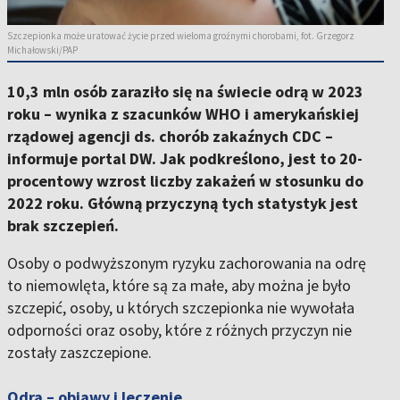
Szczepionka może uratować życie przed wieloma groźnymi chorobami, fot. Grzegorz
Michałowski/PAP
10,3 mln osób zaraziło się na świecie odrą w 2023
roku – wynika z szacunków WHO i amerykańskiej
rządowej agencji ds. chorób zakaźnych CDC –
informuje portal DW. Jak podkreślono, jest to 20-
procentowy wzrost liczby zakażeń w stosunku do
2022 roku. Główną przyczyną tych statystyk jest
brak szczepień.
Osoby o podwyższonym ryzyku zachorowania na odrę
to niemowlęta, które są za małe, aby można je było
szczepić, osoby, u których szczepionka nie wywołała
odporności oraz osoby, które z różnych przyczyn nie
zostały zaszczepione.
Odra – objawy i leczenie