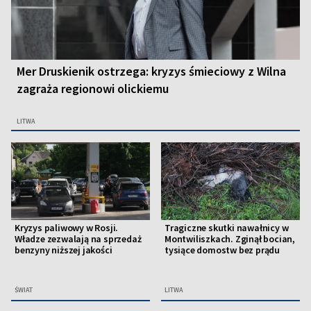
Mer Druskienik ostrzega: kryzys śmieciowy z Wilna
zagraża regionowi olickiemu
LITWA
Kryzys paliwowy w Rosji.
Tragiczne skutki nawałnicy w
Władze zezwalają na sprzedaż
Montwiliszkach. Zginął bocian,
benzyny niższej jakości
tysiące domostw bez prądu
ŚWIAT
LITWA