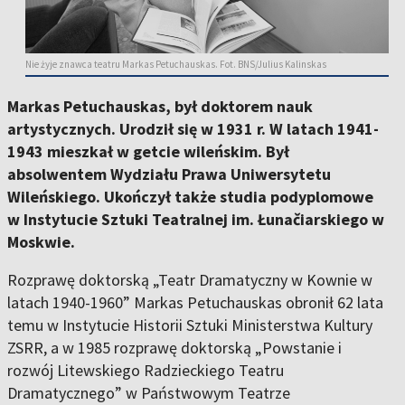
Nie żyje znawca teatru Markas Petuchauskas. Fot. BNS/Julius Kalinskas
Markas Petuchauskas, był doktorem nauk
artystycznych. Urodził się w 1931 r. W latach 1941-
1943 mieszkał w getcie wileńskim. Był
absolwentem Wydziału Prawa Uniwersytetu
Wileńskiego. Ukończył także studia podyplomowe
w Instytucie Sztuki Teatralnej im. Łunačiarskiego w
Moskwie.
Rozprawę doktorską „Teatr Dramatyczny w Kownie w
latach 1940-1960” Markas Petuchauskas obronił 62 lata
temu w Instytucie Historii Sztuki Ministerstwa Kultury
ZSRR, a w 1985 rozprawę doktorską „Powstanie i
rozwój Litewskiego Radzieckiego Teatru
Dramatycznego” w Państwowym Teatrze