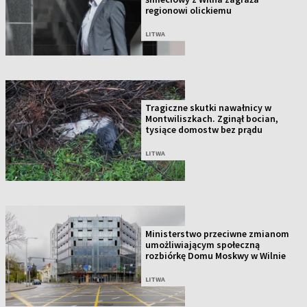
regionowi olickiemu
LITWA
Tragiczne skutki nawałnicy w
Montwiliszkach. Zginął bocian,
tysiące domostw bez prądu
LITWA
Ministerstwo przeciwne zmianom
umożliwiającym społeczną
rozbiórkę Domu Moskwy w Wilnie
LITWA