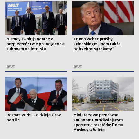
Niemcy zwołują naradę o
Trump wobec prośby
bezpieczeństwie po incydencie
Zełenskiego: „Nam także
z dronem na lotnisku
potrzebne są rakiety”
ŚWIAT
ŚWIAT
Rozłam w PiS. Co dzieje się w
Ministerstwo przeciwne
partii?
zmianom umożliwiającym
społeczną rozbiórkę Domu
Moskwy w Wilnie