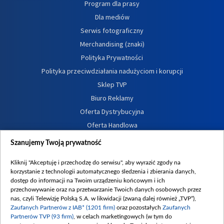
Program dla prasy
Dla mediów
Serwis fotograficzny
Merchandising (znaki)
Polityka Prywatności
Polityka przeciwdziałania nadużyciom i korupcji
Sklep TVP
Biuro Reklamy
Oferta Dystrybucyjna
Oferta Handlowa
Dostępność
Szanujemy Twoją prywatność
Moje zgody
Kliknij "Akceptuję i przechodzę do serwisu", aby wyrazić zgody na
Procedura zgłoszeń wewnętrznych
korzystanie z technologii automatycznego śledzenia i zbierania danych,
dostęp do informacji na Twoim urządzeniu końcowym i ich
przechowywanie oraz na przetwarzanie Twoich danych osobowych przez
nas, czyli Telewizję Polską S.A. w likwidacji (zwaną dalej również „TVP”),
Zaufanych Partnerów z IAB* (1201 firm)
oraz pozostałych
Zaufanych
Partnerów TVP (93 firm)
, w celach marketingowych (w tym do