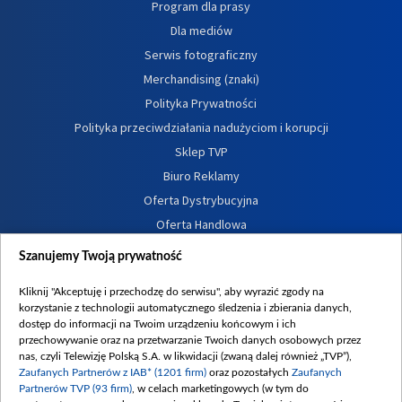
Program dla prasy
Dla mediów
Serwis fotograficzny
Merchandising (znaki)
Polityka Prywatności
Polityka przeciwdziałania nadużyciom i korupcji
Sklep TVP
Biuro Reklamy
Oferta Dystrybucyjna
Oferta Handlowa
Dostępność
Szanujemy Twoją prywatność
Moje zgody
Kliknij "Akceptuję i przechodzę do serwisu", aby wyrazić zgody na
Procedura zgłoszeń wewnętrznych
korzystanie z technologii automatycznego śledzenia i zbierania danych,
dostęp do informacji na Twoim urządzeniu końcowym i ich
przechowywanie oraz na przetwarzanie Twoich danych osobowych przez
nas, czyli Telewizję Polską S.A. w likwidacji (zwaną dalej również „TVP”),
Zaufanych Partnerów z IAB* (1201 firm)
oraz pozostałych
Zaufanych
Partnerów TVP (93 firm)
, w celach marketingowych (w tym do