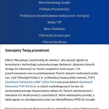
Merchandising (znaki)
Polityka Prywatności
Polityka przeciwdziałania nadużyciom i korupcji
Sklep TVP
Biuro Reklamy
Oferta Dystrybucyjna
Oferta Handlowa
Dostępność
Szanujemy Twoją prywatność
Moje zgody
Kliknij "Akceptuję i przechodzę do serwisu", aby wyrazić zgody na
Procedura zgłoszeń wewnętrznych
korzystanie z technologii automatycznego śledzenia i zbierania danych,
dostęp do informacji na Twoim urządzeniu końcowym i ich
przechowywanie oraz na przetwarzanie Twoich danych osobowych przez
nas, czyli Telewizję Polską S.A. w likwidacji (zwaną dalej również „TVP”),
Zaufanych Partnerów z IAB* (1201 firm)
oraz pozostałych
Zaufanych
Partnerów TVP (93 firm)
, w celach marketingowych (w tym do
zautomatyzowanego dopasowania reklam do Twoich zainteresowań i
mierzenia ich skuteczności) i pozostałych, które wskazujemy poniżej, a
także zgody na udostępnianie przez nas identyfikatora PPID do Google.
Twoje dane osobowe zbierane podczas odwiedzania przez Ciebie naszych