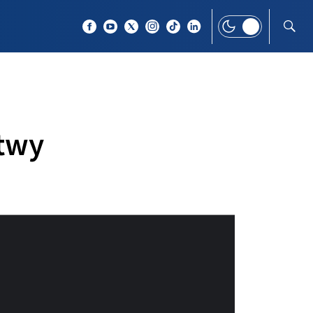
 TEMAT
WIĘCEJ
twy