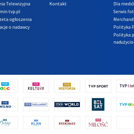
ia Telewizyjna
Kontakt
Dla medi
min tvp.pl
Serwis fo
zeta ogłoszenia
Merchandi
acje o nadawcy
Polityka 
Polityka 
nadużycio