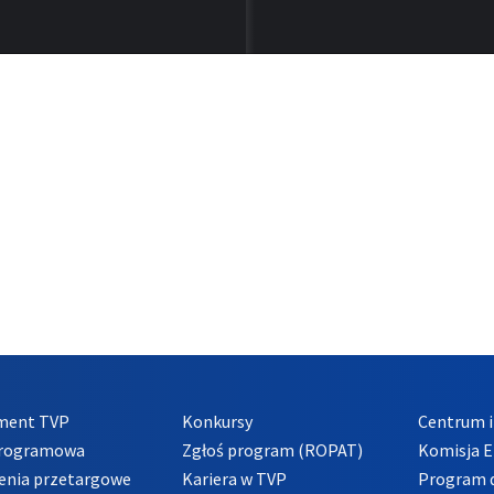
ment TVP
Konkursy
Centrum i
Programowa
Zgłoś program (ROPAT)
Komisja E
enia przetargowe
Kariera w TVP
Program d