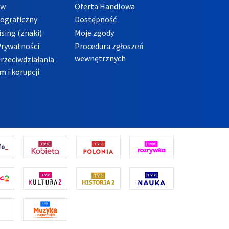
ów
Oferta Handlowa
tograficzny
Dostępność
sing (znaki)
Moje zgody
Prywatności
Procedura zgłoszeń
wewnętrznych
przeciwdziałania
m i korupcji