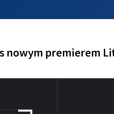
INFO WILNO
WILNO NA DZIEŃ DOBRY
PROGRAMY
ZGŁOŚ
as nowym premierem Li