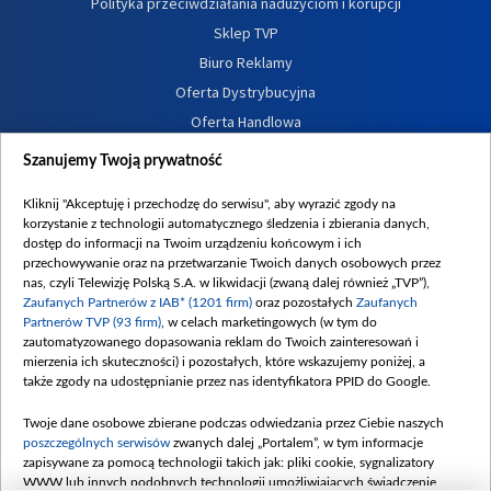
Polityka przeciwdziałania nadużyciom i korupcji
Sklep TVP
Biuro Reklamy
Oferta Dystrybucyjna
Oferta Handlowa
Dostępność
Szanujemy Twoją prywatność
Moje zgody
Kliknij "Akceptuję i przechodzę do serwisu", aby wyrazić zgody na
Procedura zgłoszeń wewnętrznych
korzystanie z technologii automatycznego śledzenia i zbierania danych,
dostęp do informacji na Twoim urządzeniu końcowym i ich
przechowywanie oraz na przetwarzanie Twoich danych osobowych przez
nas, czyli Telewizję Polską S.A. w likwidacji (zwaną dalej również „TVP”),
Zaufanych Partnerów z IAB* (1201 firm)
oraz pozostałych
Zaufanych
Partnerów TVP (93 firm)
, w celach marketingowych (w tym do
zautomatyzowanego dopasowania reklam do Twoich zainteresowań i
mierzenia ich skuteczności) i pozostałych, które wskazujemy poniżej, a
także zgody na udostępnianie przez nas identyfikatora PPID do Google.
Twoje dane osobowe zbierane podczas odwiedzania przez Ciebie naszych
poszczególnych serwisów
zwanych dalej „Portalem”, w tym informacje
zapisywane za pomocą technologii takich jak: pliki cookie, sygnalizatory
WWW lub innych podobnych technologii umożliwiających świadczenie