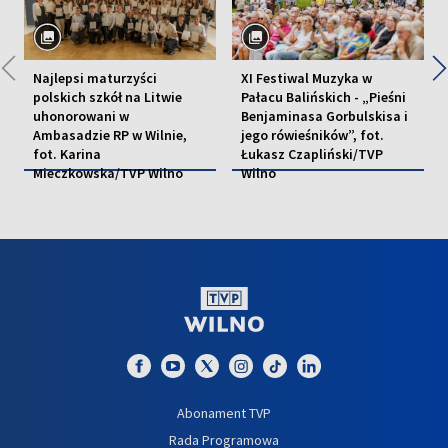
◀
Najlepsi maturzyści
XI Festiwal Muzyka w
polskich szkół na Litwie
Pałacu Balińskich - „Pieśni
uhonorowani w
Benjaminasa Gorbulskisa i
Ambasadzie RP w Wilnie,
jego rówieśników”, fot.
fot. Karina
Łukasz Czapliński/TVP
Mieczkowska/TVP Wilno
Wilno
EDUKACJA
KULTURA
Abonament TVP
Rada Programowa