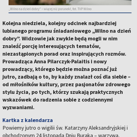
„Wilno na dzień dobry” – więcej niż poranek!, fot. TVP Wilno
Kolejna niedziela, kolejny odcinek najbardziej
lubianego programu śniadaniowego „Wilno na dzień
dobry”. Widzowie jak zwykle będą mogli w nim
znaleźć porcję interesujących tematów,
niezastąpionych porad oraz inspirujących rozmów.
Prowadząca Anna Pilarczyk-Palaitis i nowy
prowadzący, którego będzie można poznać już
jutro, zadbają o to, by każdy znalazł coś dla siebie –
od miłośników kultury, przez pasjonatów zdrowego
stylu życia, po tych, którzy szukają praktycznych
wskazówek do radzenia sobie z codziennymi
wyzwaniami.
Kartka z kalendarza
Powiemy jutro o wigilii św. Katarzyny Aleksandryjskiej i
obchodzonym 24 listopada Dniu Buraka – warzywa,