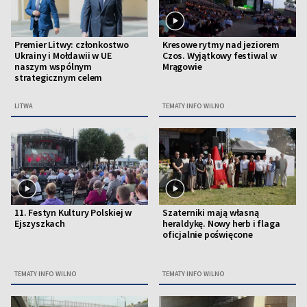
Premier Litwy: członkostwo
Kresowe rytmy nad jeziorem
Ukrainy i Mołdawii w UE
Czos. Wyjątkowy festiwal w
naszym wspólnym
Mrągowie
strategicznym celem
LITWA
TEMATY INFO WILNO
11. Festyn Kultury Polskiej w
Szaterniki mają własną
Ejszyszkach
heraldykę. Nowy herb i flaga
oficjalnie poświęcone
TEMATY INFO WILNO
TEMATY INFO WILNO