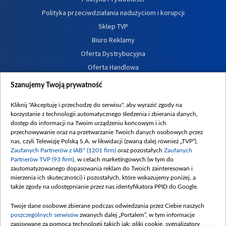
Polityka przeciwdziałania nadużyciom i korupcji
Sklep TVP
Biuro Reklamy
Oferta Dystrybucyjna
Oferta Handlowa
Dostępność
Szanujemy Twoją prywatność
Moje zgody
Kliknij "Akceptuję i przechodzę do serwisu", aby wyrazić zgody na
Procedura zgłoszeń wewnętrznych
korzystanie z technologii automatycznego śledzenia i zbierania danych,
dostęp do informacji na Twoim urządzeniu końcowym i ich
przechowywanie oraz na przetwarzanie Twoich danych osobowych przez
nas, czyli Telewizję Polską S.A. w likwidacji (zwaną dalej również „TVP”),
Zaufanych Partnerów z IAB* (1201 firm)
oraz pozostałych
Zaufanych
Partnerów TVP (93 firm)
, w celach marketingowych (w tym do
zautomatyzowanego dopasowania reklam do Twoich zainteresowań i
mierzenia ich skuteczności) i pozostałych, które wskazujemy poniżej, a
także zgody na udostępnianie przez nas identyfikatora PPID do Google.
Twoje dane osobowe zbierane podczas odwiedzania przez Ciebie naszych
poszczególnych serwisów
zwanych dalej „Portalem”, w tym informacje
zapisywane za pomocą technologii takich jak: pliki cookie, sygnalizatory