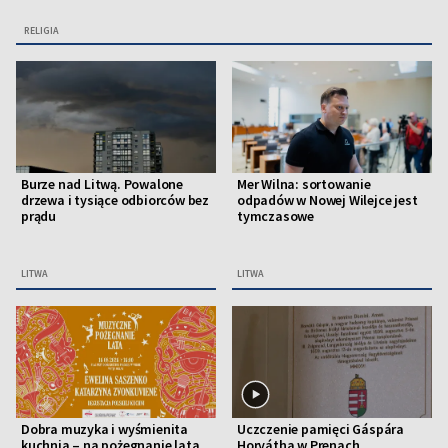
RELIGIA
Burze nad Litwą. Powalone
Mer Wilna: sortowanie
drzewa i tysiące odbiorców bez
odpadów w Nowej Wilejce jest
prądu
tymczasowe
LITWA
LITWA
Dobra muzyka i wyśmienita
Uczczenie pamięci Gáspára
kuchnia – na pożegnanie lata
Horvátha w Prenach