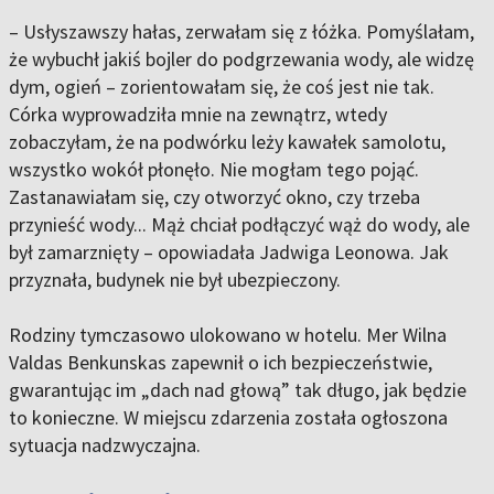
– Usłyszawszy hałas, zerwałam się z łóżka. Pomyślałam,
że wybuchł jakiś bojler do podgrzewania wody, ale widzę
dym, ogień – zorientowałam się, że coś jest nie tak.
Córka wyprowadziła mnie na zewnątrz, wtedy
zobaczyłam, że na podwórku leży kawałek samolotu,
wszystko wokół płonęło. Nie mogłam tego pojąć.
Zastanawiałam się, czy otworzyć okno, czy trzeba
przynieść wody... Mąż chciał podłączyć wąż do wody, ale
był zamarznięty – opowiadała Jadwiga Leonowa. Jak
przyznała, budynek nie był ubezpieczony.
Rodziny tymczasowo ulokowano w hotelu. Mer Wilna
Valdas Benkunskas zapewnił o ich bezpieczeństwie,
gwarantując im „dach nad głową” tak długo, jak będzie
to konieczne. W miejscu zdarzenia została ogłoszona
sytuacja nadzwyczajna.