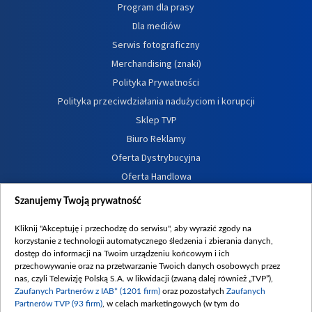
Program dla prasy
Dla mediów
Serwis fotograficzny
Merchandising (znaki)
Polityka Prywatności
Polityka przeciwdziałania nadużyciom i korupcji
Sklep TVP
Biuro Reklamy
Oferta Dystrybucyjna
Oferta Handlowa
Dostępność
Szanujemy Twoją prywatność
Moje zgody
Kliknij "Akceptuję i przechodzę do serwisu", aby wyrazić zgody na
Procedura zgłoszeń wewnętrznych
korzystanie z technologii automatycznego śledzenia i zbierania danych,
dostęp do informacji na Twoim urządzeniu końcowym i ich
przechowywanie oraz na przetwarzanie Twoich danych osobowych przez
nas, czyli Telewizję Polską S.A. w likwidacji (zwaną dalej również „TVP”),
Zaufanych Partnerów z IAB* (1201 firm)
oraz pozostałych
Zaufanych
Partnerów TVP (93 firm)
, w celach marketingowych (w tym do