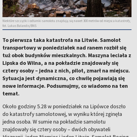
Niektóre szczątki i odłamki samolotu znajdują się nawet 300 metrów od miejsca katastrofy,
fot. Lukas Balandis/BNS
To pierwsza taka katastrofa na Litwie. Samolot
transportowy w poniedziałek nad ranem rozbił się
tuż obok budynków mieszkalnych. Maszyna leciała z
Lipska do Wilna, a na pokładzie znajdowały się
cztery osoby – jedna z nich, pilot, zmarł na miejscu.
Sytuacja jest dynamiczna, co chwilę pojawiają się
nowe informacje. Podsumujmy, co wiadomo na ten
temat.
Około godziny 5.28 w poniedziałek na Lipówce doszło
do katastrofy samolotowej, w wyniku której zginęła
jedna osoba. W sumie na pokładzie samolotu
znajdowały się cztery osoby – dwóch obywateli
Hiszpanii, jeden Niemiec i jeden Litwin. Samolot Boeing