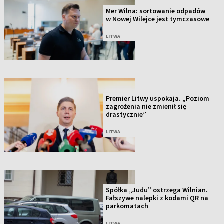
Mer Wilna: sortowanie odpadów
w Nowej Wilejce jest tymczasowe
LITWA
Premier Litwy uspokaja. „Poziom
zagrożenia nie zmienił się
drastycznie”
LITWA
Spółka „Judu” ostrzega Wilnian.
Fałszywe nalepki z kodami QR na
parkomatach
LITWA