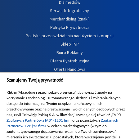
Dla mediów
Serwis fotograficzny
Merchandising (znaki)
Polityka Prywatności
Polityka przeciwdziałania nadużyciom i korupcji
Sklep TVP
Biuro Reklamy
Oferta Dystrybucyjna
Oferta Handlowa
Dostępność
Szanujemy Twoją prywatność
Moje zgody
Kliknij "Akceptuję i przechodzę do serwisu", aby wyrazić zgody na
Procedura zgłoszeń wewnętrznych
korzystanie z technologii automatycznego śledzenia i zbierania danych,
dostęp do informacji na Twoim urządzeniu końcowym i ich
przechowywanie oraz na przetwarzanie Twoich danych osobowych przez
nas, czyli Telewizję Polską S.A. w likwidacji (zwaną dalej również „TVP”),
Zaufanych Partnerów z IAB* (1201 firm)
oraz pozostałych
Zaufanych
Partnerów TVP (93 firm)
, w celach marketingowych (w tym do
zautomatyzowanego dopasowania reklam do Twoich zainteresowań i
mierzenia ich skuteczności) i pozostałych, które wskazujemy poniżej, a