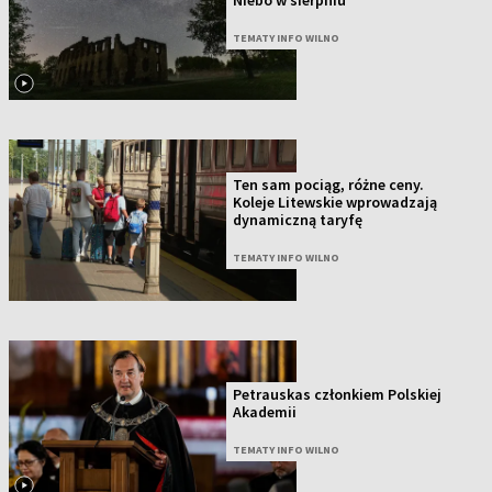
Niebo w sierpniu
TEMATY INFO WILNO
Ten sam pociąg, różne ceny.
Koleje Litewskie wprowadzają
dynamiczną taryfę
TEMATY INFO WILNO
Petrauskas członkiem Polskiej
Akademii
TEMATY INFO WILNO