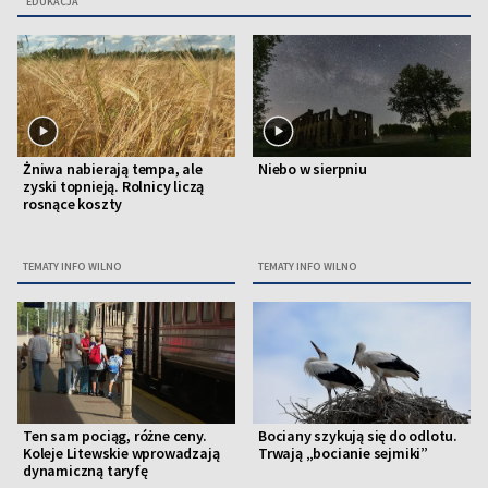
EDUKACJA
Żniwa nabierają tempa, ale
Niebo w sierpniu
zyski topnieją. Rolnicy liczą
rosnące koszty
TEMATY INFO WILNO
TEMATY INFO WILNO
Ten sam pociąg, różne ceny.
Bociany szykują się do odlotu.
Koleje Litewskie wprowadzają
Trwają „bocianie sejmiki”
dynamiczną taryfę