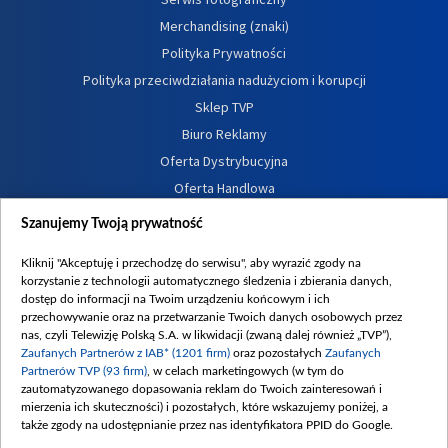
Merchandising (znaki)
Polityka Prywatności
Polityka przeciwdziałania nadużyciom i korupcji
Sklep TVP
Biuro Reklamy
Oferta Dystrybucyjna
Oferta Handlowa
Dostępność
Szanujemy Twoją prywatność
Moje zgody
Kliknij "Akceptuję i przechodzę do serwisu", aby wyrazić zgody na
Procedura zgłoszeń wewnętrznych
korzystanie z technologii automatycznego śledzenia i zbierania danych,
dostęp do informacji na Twoim urządzeniu końcowym i ich
przechowywanie oraz na przetwarzanie Twoich danych osobowych przez
nas, czyli Telewizję Polską S.A. w likwidacji (zwaną dalej również „TVP”),
Zaufanych Partnerów z IAB* (1201 firm)
oraz pozostałych
Zaufanych
Partnerów TVP (93 firm)
, w celach marketingowych (w tym do
zautomatyzowanego dopasowania reklam do Twoich zainteresowań i
mierzenia ich skuteczności) i pozostałych, które wskazujemy poniżej, a
także zgody na udostępnianie przez nas identyfikatora PPID do Google.