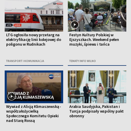
LTG ogłosiła nowy przetarg na
Festyn Kultury Polskiej w
elektryfikację linii kolejowej do
Ejszyszkach. Weekend pełen
poligonu w Rudnikach
muzyki, śpiewu i tańca
TRANSPORT I KOMUNIKACJA
TEMATY INFO WILNO
Wywiad z Alicją Klimaszewską -
Arabia Saudyjska, Pakistan i
współzałożycielką
Turcja podpisały wspólny pakt
Społecznego Komitetu Opieki
obronny
nad Starą Rossą