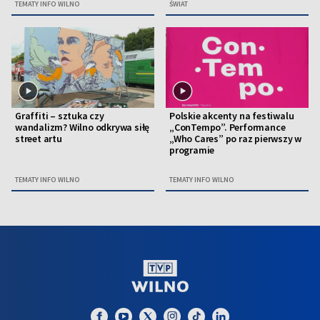
TEMATY INFO WILNO
ŚWIAT
Graffiti – sztuka czy
Polskie akcenty na festiwalu
wandalizm? Wilno odkrywa siłę
„ConTempo”. Performance
street artu
„Who Cares” po raz pierwszy w
programie
TEMATY INFO WILNO
TEMATY INFO WILNO