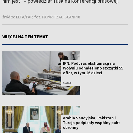
nim jest” – powiedział Tusk na konferencji prasowej.
źródło:
ELTA/PAP, fot. PAP/RITZAU SCANPIX
WIĘCEJ NA TEN TEMAT
IPN: Podczas ekshumacji na
Wołyniu odnaleziono szczątki 55
ofiar, w tym 26 dzieci
ŚWIAT
Arabia Saudyjska, Pakistan i
Turcja podpisały wspólny pakt
obronny