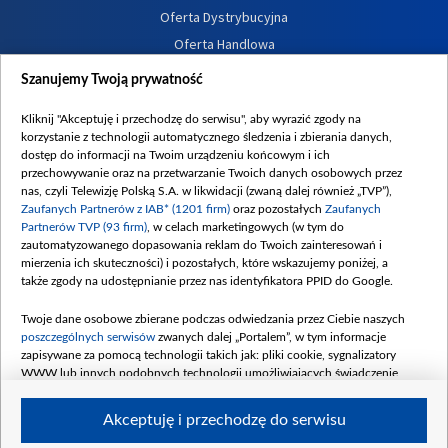
Oferta Dystrybucyjna
Oferta Handlowa
Dostępność
Szanujemy Twoją prywatność
Moje zgody
Kliknij "Akceptuję i przechodzę do serwisu", aby wyrazić zgody na
Procedura zgłoszeń wewnętrznych
korzystanie z technologii automatycznego śledzenia i zbierania danych,
dostęp do informacji na Twoim urządzeniu końcowym i ich
przechowywanie oraz na przetwarzanie Twoich danych osobowych przez
nas, czyli Telewizję Polską S.A. w likwidacji (zwaną dalej również „TVP”),
Zaufanych Partnerów z IAB* (1201 firm)
oraz pozostałych
Zaufanych
Partnerów TVP (93 firm)
, w celach marketingowych (w tym do
zautomatyzowanego dopasowania reklam do Twoich zainteresowań i
mierzenia ich skuteczności) i pozostałych, które wskazujemy poniżej, a
także zgody na udostępnianie przez nas identyfikatora PPID do Google.
Twoje dane osobowe zbierane podczas odwiedzania przez Ciebie naszych
poszczególnych serwisów
zwanych dalej „Portalem”, w tym informacje
zapisywane za pomocą technologii takich jak: pliki cookie, sygnalizatory
WWW lub innych podobnych technologii umożliwiających świadczenie
dopasowanych i bezpiecznych usług, personalizację treści oraz reklam,
udostępnianie funkcji mediów społecznościowych oraz analizowanie ruchu
Akceptuję i przechodzę do serwisu
w Internecie.