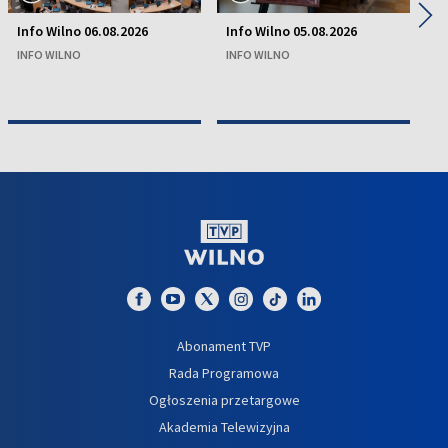
◀
▶
Info Wilno 06.08.2026
Info Wilno 05.08.2026
In
INFO WILNO
INFO WILNO
IN
Abonament TVP
Rada Programowa
Ogłoszenia przetargowe
Akademia Telewizyjna