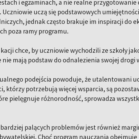
stach i egzaminach, a nie realne przygotowanie
Uczniowie uczą się podstawowych umiejętności z
niczych, jednak często brakuje im inspiracji do
ch poza ramy programu.
acji chce, by uczniowie wychodzili ze szkoły jako
e nie mają podstaw do odnalezienia swojej drogi
ualnego podejścia powoduje, że utalentowani ucz
i, którzy potrzebują więcej wsparcia, są pozosta
óre pielęgnuje różnorodność, sprowadza wszyst
bardziej palących problemów jest również margi
bywatelskiej. Choć program nauczania obejmuje h