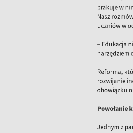
brakuje w n
Nasz rozmówc
uczniów w od
– Edukacja ni
narzędziem d
Reforma, któ
rozwijanie i
obowiązku na
Powołanie k
Jednym z par