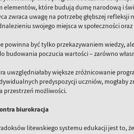
im elementów, które budują dumę narodową i św
a zwraca uwagę na potrzebę głębszej refleksji n
nalezieniu swojego miejsca w społeczności oraz 
e powinna być tylko przekazywaniem wiedzy, ale t
o budowania poczucia wartości – zarówno własnej
ra uwzględniałaby większe zróżnicowanie progr
ndywidualnych predyspozycji uczniów, mogłaby zm
 przestrzeń możliwości.
ontra biurokracja
adoksów litewskiego systemu edukacji jest to, że