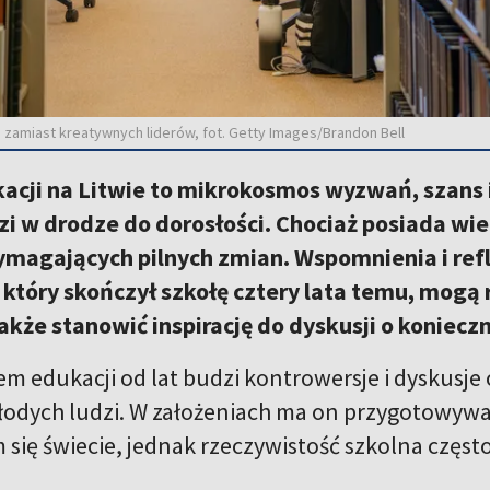
 zamiast kreatywnych liderów, fot. Getty Images/Brandon Bell
cji na Litwie to mikrokosmos wyzwań, szans i
i w drodze do dorosłości. Chociaż posiada wie
magających pilnych zmian. Wspomnienia i ref
który skończył szkołę cztery lata temu, mogą rz
akże stanowić inspirację do dyskusji o koniecz
em edukacji od lat budzi kontrowersje i dyskusje 
łodych ludzi. W założeniach ma on przygotowyw
się świecie, jednak rzeczywistość szkolna często