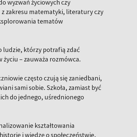
 do wyzwań życiowych czy
 zakresu matematyki, literatury czy
 eksplorowania tematów
 ludzie, którzy potrafią zdać
 w życiu – zauważa rozmówca.
niowie często czują się zaniedbani,
wiani sami sobie. Szkoła, zamiast być
kich do jednego, uśrednionego
nalizowanie kształtowania
istorię i wiedzę o społeczeństwie,