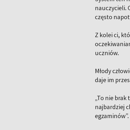
nauczycieli.
często napot
Z kolei ci, 
oczekiwaniam
uczniów.
Młody człowi
daje im przes
„To nie brak
najbardziej 
egzaminów”.