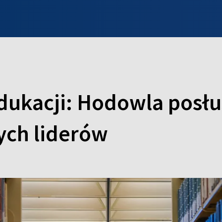
INFO WILNO
WILNO NA DZIEŃ DOBRY
PROGRAMY
ZGŁOŚ
edukacji: Hodowla posł
ych liderów