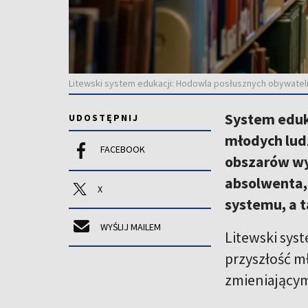
Litewski system edukacji: Hodowla posłusznych obywateli
System eduka
UDOSTĘPNIJ
młodych ludz
FACEBOOK
obszarów wy
absolwenta, 
X
systemu, a t
WYŚLIJ MAILEM
Litewski syst
przyszłość m
zmieniającym 