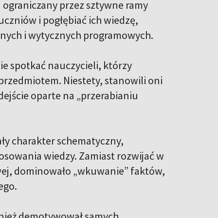
wa ograniczany przez sztywne ramy
czniów i pogłębiać ich wiedzę,
nych i wytycznych programowych.
cie spotkać nauczycieli, którzy
przedmiotem. Niestety, stanowili oni
ejście oparte na „przerabianiu
iały charakter schematyczny,
osowania wiedzy. Zamiast rozwijać w
owej, dominowało „wkuwanie” faktów,
ego.
ównież demotywował samych