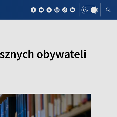
 TEMAT
WIĘCEJ
usznych obywateli