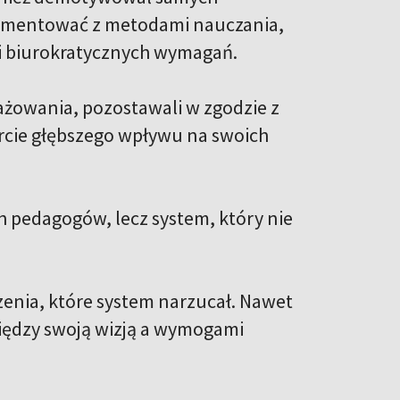
erymentować z metodami nauczania,
r i biurokratycznych wymagań.
gażowania, pozostawali w zgodzie z
arcie głębszego wpływu na swoich
h pedagogów, lecz system, który nie
czenia, które system narzucał. Nawet
iędzy swoją wizją a wymogami