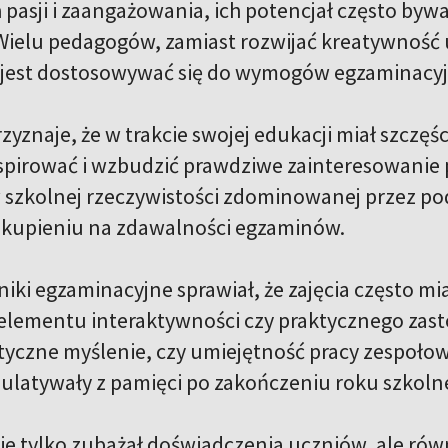
 pasji i zaangażowania, ich potencjał często by
ielu pedagogów, zamiast rozwijać kreatywność u
jest dostosowywać się do wymogów egzaminacyj
zyznaje, że w trakcie swojej edukacji miał szczęś
inspirować i wzbudzić prawdziwe zainteresowanie 
 szkolnej rzeczywistości zdominowanej przez pod
 skupieniu na zdawalności egzaminów.
niki egzaminacyjne sprawiał, że zajęcia często m
lementu interaktywności czy praktycznego zast
tyczne myślenie, czy umiejętność pracy zespoł
 ulatywały z pamięci po zakończeniu roku szkoln
ie tylko zubażał doświadczenia uczniów, ale r