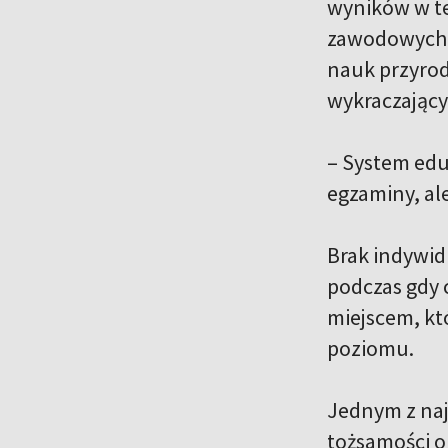
wyników w te
zawodowych. 
nauk przyrod
wykraczający
– System eduk
egzaminy, al
Brak indywid
podczas gdy c
miejscem, kt
poziomu.
Jednym z naj
tożsamości o