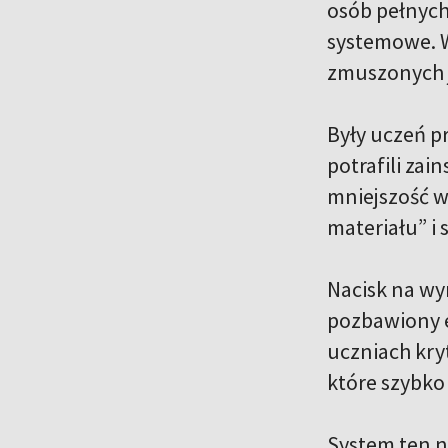
osób pełnych
systemowe. W
zmuszonych 
Były uczeń pr
potrafili za
mniejszość w
materiału” i
Nacisk na wy
pozbawiony e
uczniach kry
które szybko
System ten n