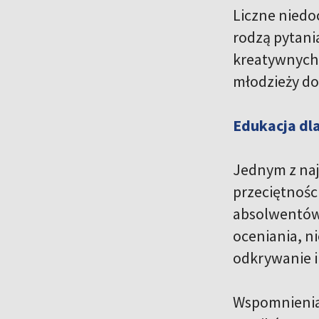
Liczne niedo
rodzą pytania
kreatywnych 
młodzieży do
Edukacja dl
Jednym z naj
przeciętności
absolwentów”
oceniania, n
odkrywanie i 
Wspomnienia 