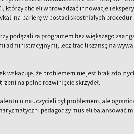
 Ci, którzy chcieli wprowadzać innowacje i eksp
ykali na barierę w postaci skostniałych procedu
którzy podążali za programem bez większego zaan
i administracyjnymi, lecz tracili szansę na wyw
ek wskazuje, że problemem nie jest brak zdolnyc
trzeni na pełne rozwinięcie skrzydeł.
 talentu u nauczycieli był problemem, ale ograni
charyzmatyczni pedagodzy musieli balansować m