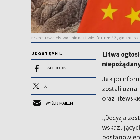
Przedstawicielstwo Chin na Litwie, fot. BNS/ Žygimantas G
Litwa ogłos
UDOSTĘPNIJ
niepożądany
FACEBOOK
Jak poinform
X
zostali uzna
oraz litewski
WYŚLIJ MAILEM
„Decyzja zos
wskazujących
postanowieni