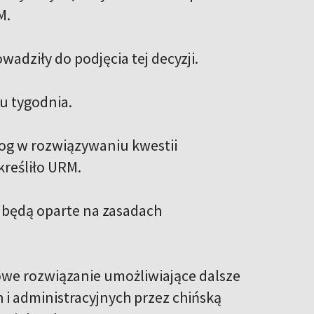
M.
adziły do podjęcia tej decyzji.
u tygodnia.
log w rozwiązywaniu kwestii
reśliło URM.
i będą oparte na zasadach
e rozwiązanie umożliwiające dalsze
 administracyjnych przez chińską