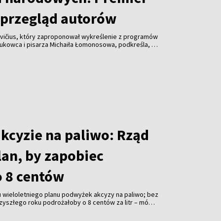
przegląd autorów
vičius, który zaproponował wykreślenie z programów
aukowca i pisarza Michaiła Łomonosowa, podkreśla, że
lądu również innych autorów.
akcyzie na paliwo: Rząd
lan, by zapobiec
 8 centów
 wieloletniego planu podwyżek akcyzy na paliwo; bez
zyszłego roku podrożałoby o 8 centów za litr – mówi
ičius.