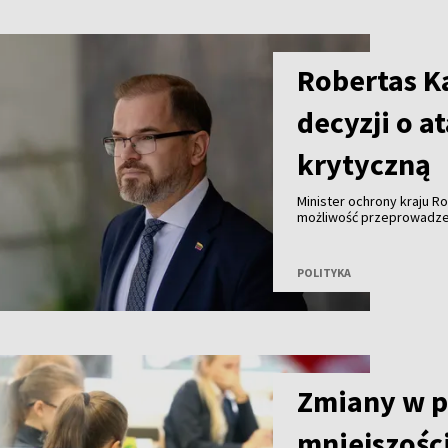
Robertas Ka
decyzji o a
krytyczną
Minister ochrony kraju R
możliwość przeprowadzeni
Bałtyckim z wykorzystani
konkretnej decyzji.
POLITYKA
Zmiany w 
mniejszośc