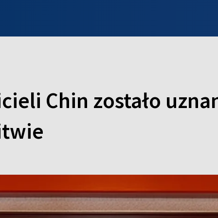
INFO WILNO
WILNO NA DZIEŃ DOBRY
PROGRAMY
ZGŁOŚ
cieli Chin zostało uzna
itwie