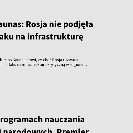
unas: Rosja nie podjęła
taku na infrastrukturę
obertas Kaunas mówi, że choć Rosja rozważa
a ataku na infrastrukturę krytyczną w regionie
em ukraińskich dronów, nie ma w tej sprawie
programach nauczania
i narodowych. Premier