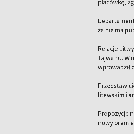
placówkę, zg
Departament 
że nie ma pu
Relacje Litw
Tajwanu. W o
wprowadził 
Przedstawici
litewskim i a
Propozycje n
nowy premier