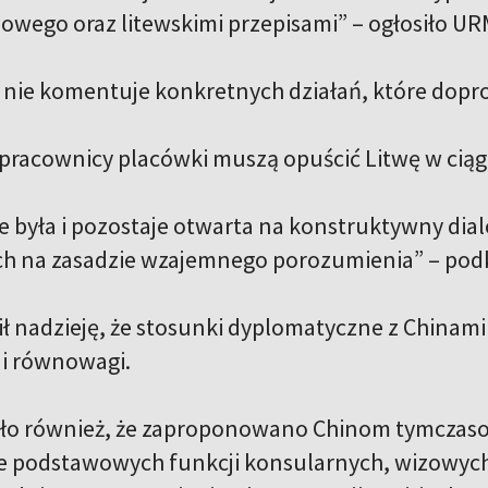
wego oraz litewskimi przepisami” – ogłosiło UR
 nie komentuje konkretnych działań, które doprow
racownicy placówki muszą opuścić Litwę w ciąg
e była i pozostaje otwarta na konstruktywny dia
 na zasadzie wzajemnego porozumienia” – podk
ił nadzieję, że stosunki dyplomatyczne z Chinam
i równowagi.
ło również, że zaproponowano Chinom tymczasow
podstawowych funkcji konsularnych, wizowych i