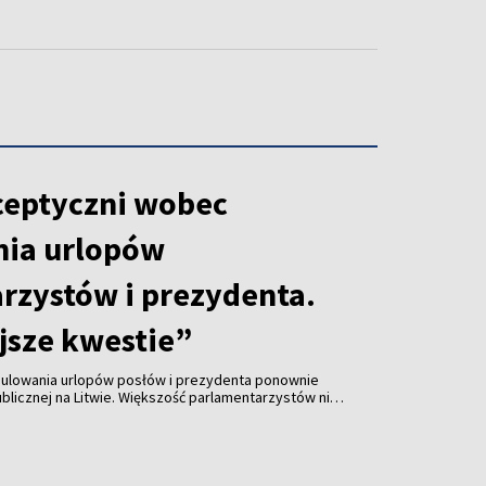
ceptyczni wobec
nia urlopów
rzystów i prezydenta.
jsze kwestie”
ulowania urlopów posłów i prezydenta ponownie
ublicznej na Litwie. Większość parlamentarzystów nie
trzeby zajmowania się tym tematem. Dyskusję
prezydent Gitanas Nausėda w dniach 3–10 sierpnia
.