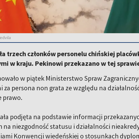
edvila
iła trzech członków personelu chińskiej placó
mi w kraju. Pekinowi przekazano w tej sprawi
owało w piątek Ministerstwo Spraw Zagranicznyc
ni za persona non grata ze względu na działaln
e prawo.
tała podjęta na podstawie informacji przekazany
 na niezgodność statusu i działalności nieakr
ami Konwencji wiedeńskiej o stosunkach dyplo