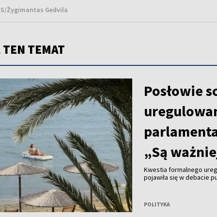
NS/Žygimantas Gedvila
 TEN TEMAT
Posłowie s
uregulowa
parlamenta
„Są ważnie
Kwestia formalnego ureg
pojawiła się w debacie p
widzi jednak obecnie po
wywołała informacja, że 
pracuje zdalnie z Madery
POLITYKA