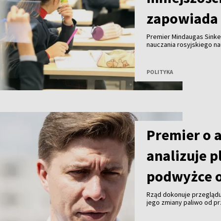
zapowiada 
Premier Mindaugas Sinke
nauczania rosyjskiego n
eksperci dokonają przeg
POLITYKA
Premier o 
analizuje p
podwyżce o
Rząd dokonuje przeglądu
jego zmiany paliwo od pr
premier Mindaugas Sinkev