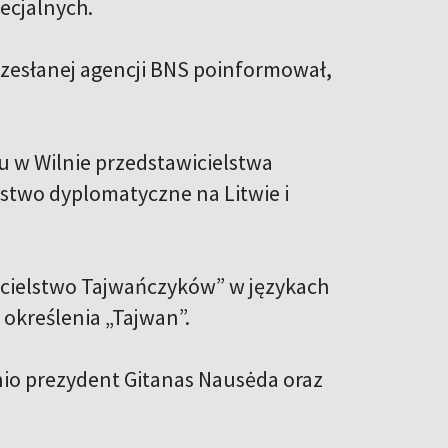
ecjalnych.
zesłanej agencji BNS poinformował,
iu w Wilnie przedstawicielstwa
stwo dyplomatyczne na Litwie i
icielstwo Tajwańczyków” w językach
 określenia „Tajwan”.
nio prezydent Gitanas Nausėda oraz