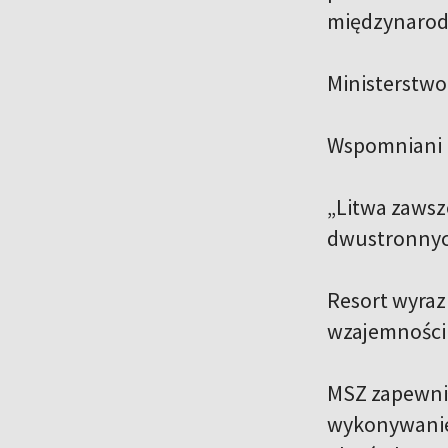
międzynarodo
Ministerstwo
Wspomniani p
„Litwa zawsz
dwustronnych
Resort wyraz
wzajemności 
MSZ zapewni
wykonywanie 