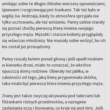
umilając sobie te długie chłodne wieczory opowieściami,
śpiewami i rozgrzewającymi trunkami. Tak też było w
wigilię św. Andrzeja, kiedy to atmosfera sprzyjała nie
tylko ucztowaniu, ale też wróżeniu. Panny usilnie starały
się poznać choćby pierwszą literę imienia swojego
przyszłego męża. Mężatki i starsze kobiety przyglądały
się wówczas młodzieży. Nie musiały sobie wróżyć, bo ich
los został już przesądzony.
Panny rzucały butem ponad głową i jeśli upadł noskiem
w kierunku drzwi, miało to oznaczać, że wkrótce
opuszczą domy rodzinne. Obierały też jabłka, w
zależności od tego, jaką literę przypominała skórka,
taka miała być pierwsza litera imienia przyszłego męża.
Znany jest także zwyczaj ukrywania pod talerzami lub
filiżankami różnych przedmiotów, a następnie
zasłaniania oczu i losowania, co kryje się pod nimi. Jeśli