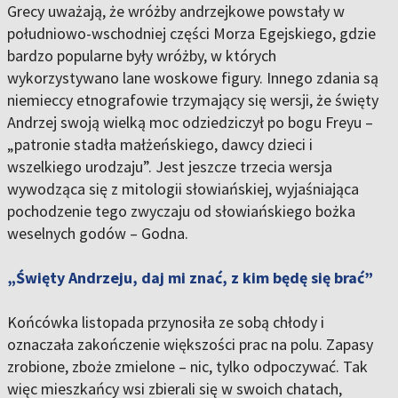
Grecy uważają, że wróżby andrzejkowe powstały w
południowo-wschodniej części Morza Egejskiego, gdzie
bardzo popularne były wróżby, w których
wykorzystywano lane woskowe figury. Innego zdania są
niemieccy etnografowie trzymający się wersji, że święty
Andrzej swoją wielką moc odziedziczył po bogu Freyu –
„patronie stadła małżeńskiego, dawcy dzieci i
wszelkiego urodzaju”. Jest jeszcze trzecia wersja
wywodząca się z mitologii słowiańskiej, wyjaśniająca
pochodzenie tego zwyczaju od słowiańskiego bożka
weselnych godów – Godna.
„Święty Andrzeju, daj mi znać, z kim będę się brać”
Końcówka listopada przynosiła ze sobą chłody i
oznaczała zakończenie większości prac na polu. Zapasy
zrobione, zboże zmielone – nic, tylko odpoczywać. Tak
więc mieszkańcy wsi zbierali się w swoich chatach,