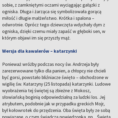
sobie, z zamkniętymi oczami wyciągając gałązki z
ogniska. Długa i żarząca się symbolizowała gorącą
miłość i długie małżeństwo. Krótka i spalona –
odwrotnie. Oprócz tego dziewczęta wdychały dym z
ogniska, dzięki czemu miały zapaść w głęboki sen, w
którym objawi im się przyszły mąż.
Wersja dla kawalerów – katarzynki
Ponieważ wróżby podczas nocy św. Andrzeja były
zarezerwowane tylko dla panien, a chłopcy nie chcieli
być gorsi, powstało bliźniacze święto – obchodzone w
wigilię św. Katarzyny (25 listopada) katarzynki. Ludowe
wyobrażenia tej świętej są zbieżne z Mokosz,
słowiańską boginią odpowiedzialną za ludzki los. Jej
atrybutem, podobnie jak w przypadku greckich Mojr,
był kołowrotek do przędzenia. Oba święta były ze sobą
powiązane, o czym świadczą powiedzonka, np. „Święta