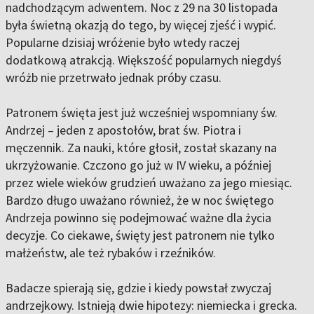
nadchodzącym adwentem. Noc z 29 na 30 listopada
była świetną okazją do tego, by więcej zjeść i wypić.
Popularne dzisiaj wróżenie było wtedy raczej
dodatkową atrakcją. Większość popularnych niegdyś
wróżb nie przetrwało jednak próby czasu.
Patronem święta jest już wcześniej wspomniany św.
Andrzej – jeden z apostołów, brat św. Piotra i
męczennik. Za nauki, które głosił, został skazany na
ukrzyżowanie. Czczono go już w IV wieku, a później
przez wiele wieków grudzień uważano za jego miesiąc.
Bardzo długo uważano również, że w noc świętego
Andrzeja powinno się podejmować ważne dla życia
decyzje. Co ciekawe, święty jest patronem nie tylko
małżeństw, ale też rybaków i rzeźników.
Badacze spierają się, gdzie i kiedy powstał zwyczaj
andrzejkowy. Istnieją dwie hipotezy: niemiecka i grecka.