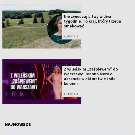
Nie zwiedzaj Litwy w dwa
tygodnie. To kraj, który trzeba
smakować
LIFESTYLE
Z wileńskim „zaśpiewem” do
Warszawy. Joanna Moro o
akcencie w aktorstwie i sile
korzeni
LIFESTYLE
NAJNOWSZE