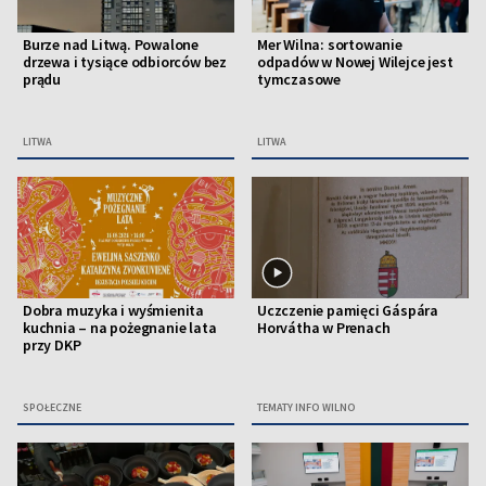
Burze nad Litwą. Powalone
Mer Wilna: sortowanie
drzewa i tysiące odbiorców bez
odpadów w Nowej Wilejce jest
prądu
tymczasowe
LITWA
LITWA
Dobra muzyka i wyśmienita
Uczczenie pamięci Gáspára
kuchnia – na pożegnanie lata
Horvátha w Prenach
przy DKP
SPOŁECZNE
TEMATY INFO WILNO