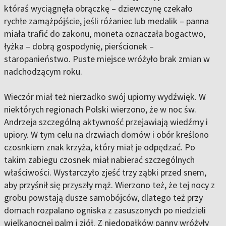
któraś wyciągnęła obrączkę – dziewczynę czekało
rychłe zamążpójście, jeśli różaniec lub medalik – panna
miała trafić do zakonu, moneta oznaczała bogactwo,
łyżka – dobrą gospodynię, pierścionek –
staropanieństwo. Puste miejsce wróżyło brak zmian w
nadchodzącym roku.
Wieczór miał też nierzadko swój upiorny wydźwięk. W
niektórych regionach Polski wierzono, że w noc św.
Andrzeja szczególną aktywność przejawiają wiedźmy i
upiory. W tym celu na drzwiach domów i obór kreślono
czosnkiem znak krzyża, który miał je odpędzać. Po
takim zabiegu czosnek miał nabierać szczególnych
właściwości. Wystarczyło zjeść trzy ząbki przed snem,
aby przyśnił się przyszły mąż. Wierzono też, że tej nocy z
grobu powstają dusze samobójców, dlatego też przy
domach rozpalano ogniska z zasuszonych po niedzieli
wielkanocnej palm i ziół. Z niedopałków panny wróżyły