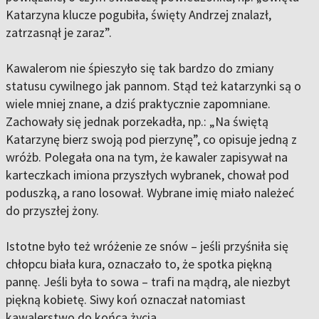
Katarzyna klucze pogubiła, święty Andrzej znalazł,
zatrzasnął je zaraz”.
Kawalerom nie śpieszyło się tak bardzo do zmiany
statusu cywilnego jak pannom. Stąd też katarzynki są o
wiele mniej znane, a dziś praktycznie zapomniane.
Zachowały się jednak porzekadła, np.: „Na świętą
Katarzynę bierz swoją pod pierzynę”, co opisuje jedną z
wróżb. Polegała ona na tym, że kawaler zapisywał na
karteczkach imiona przyszłych wybranek, chował pod
poduszką, a rano losował. Wybrane imię miało należeć
do przyszłej żony.
Istotne było też wróżenie ze snów – jeśli przyśniła się
chłopcu biała kura, oznaczało to, że spotka piękną
pannę. Jeśli była to sowa – trafi na mądrą, ale niezbyt
piękną kobietę. Siwy koń oznaczał natomiast
kawalerstwo do końca życia.