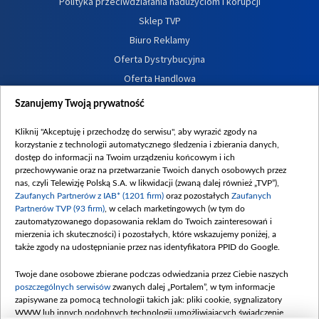
Polityka przeciwdziałania nadużyciom i korupcji
Sklep TVP
Biuro Reklamy
Oferta Dystrybucyjna
Oferta Handlowa
Dostępność
Szanujemy Twoją prywatność
Moje zgody
Kliknij "Akceptuję i przechodzę do serwisu", aby wyrazić zgody na
Procedura zgłoszeń wewnętrznych
korzystanie z technologii automatycznego śledzenia i zbierania danych,
dostęp do informacji na Twoim urządzeniu końcowym i ich
przechowywanie oraz na przetwarzanie Twoich danych osobowych przez
nas, czyli Telewizję Polską S.A. w likwidacji (zwaną dalej również „TVP”),
Zaufanych Partnerów z IAB* (1201 firm)
oraz pozostałych
Zaufanych
Partnerów TVP (93 firm)
, w celach marketingowych (w tym do
zautomatyzowanego dopasowania reklam do Twoich zainteresowań i
mierzenia ich skuteczności) i pozostałych, które wskazujemy poniżej, a
także zgody na udostępnianie przez nas identyfikatora PPID do Google.
Twoje dane osobowe zbierane podczas odwiedzania przez Ciebie naszych
poszczególnych serwisów
zwanych dalej „Portalem”, w tym informacje
zapisywane za pomocą technologii takich jak: pliki cookie, sygnalizatory
WWW lub innych podobnych technologii umożliwiających świadczenie