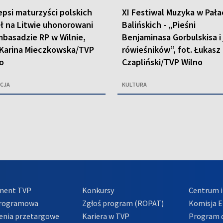
epsi maturzyści polskich
XI Festiwal Muzyka w Pała
ł na Litwie uhonorowani
Balińskich - „Pieśni
basadzie RP w Wilnie,
Benjaminasa Gorbulskisa i
 Karina Mieczkowska/TVP
rówieśników”, fot. Łukasz
o
Czapliński/TVP Wilno
CJA
KULTURA
ment TVP
Konkursy
Centrum i
Programowa
Zgłoś program (ROPAT)
Komisja E
enia przetargowe
Kariera w TVP
Program d