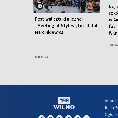
Najl
szkó
Festiwal sztuki ulicznej
w Am
„Meeting of Styles”, fot. Rafał
fot.
Marcinkiewicz
Wiln
EDUKA
KULTURA
Abona
Rada 
Ogłosz