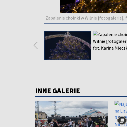
Zapalenie choinki w Wilnie [fotogaleria],
◀
INNE GALERIE