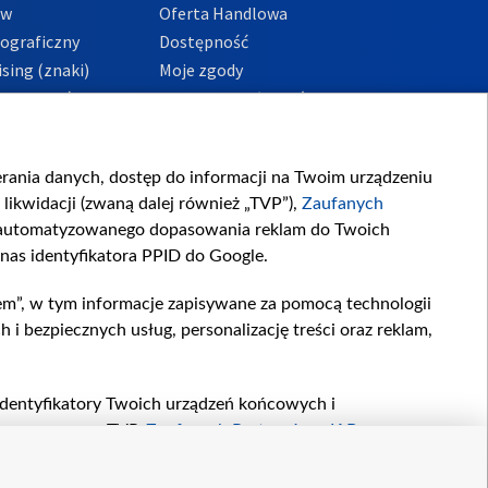
ów
Oferta Handlowa
tograficzny
Dostępność
sing (znaki)
Moje zgody
Prywatności
Procedura zgłoszeń
wewnętrznych
przeciwdziałania
m i korupcji
ierania danych, dostęp do informacji na Twoim urządzeniu
likwidacji (zwaną dalej również „TVP”),
Zaufanych
zautomatyzowanego dopasowania reklam do Twoich
 nas identyfikatora PPID do Google.
em”, w tym informacje zapisywane za pomocą technologii
 bezpiecznych usług, personalizację treści oraz reklam,
, identyfikatory Twoich urządzeń końcowych i
twarzane przez TVP,
Zaufanych Partnerów z IAB
oraz
zeniu lub dostęp do nich, wyboru podstawowych reklam,
reści, wyboru spersonalizowanych treści, pomiaru