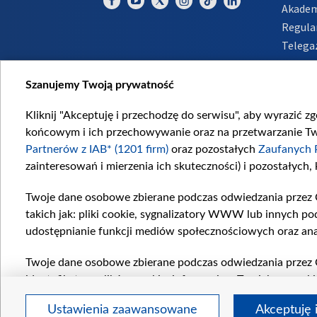
Akadem
Regula
Telega
Inform
Szanujemy Twoją prywatność
Kliknij "Akceptuję i przechodzę do serwisu", aby wyrazić z
końcowym i ich przechowywanie oraz na przetwarzanie Twoi
Partnerów z IAB* (1201 firm)
oraz pozostałych
Zaufanych 
zainteresowań i mierzenia ich skuteczności) i pozostałych,
Twoje dane osobowe zbierane podczas odwiedzania przez 
takich jak: pliki cookie, sygnalizatory WWW lub innych po
udostępnianie funkcji mediów społecznościowych oraz ana
Twoje dane osobowe zbierane podczas odwiedzania przez 
identyfikatory plików cookie, informacje o Twoich wyszuk
pozostałych
Zaufanych Partnerów TVP
dla realizacji nas
Ustawienia zaawansowane
Akceptuję 
wyboru spersonalizowanych reklam, tworzenia profilu sper