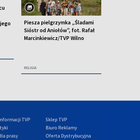
cu
Piesza pielgrzymka „Śladami
 jego
Sióstr od Aniołów”, fot. Rafał
Marcinkiewicz/TVP Wilno
RELIGIA
nformacji TVP
Sklep TVP
tyki
Biuro Reklamy
la prasy
Oferta Dystrybucyjna