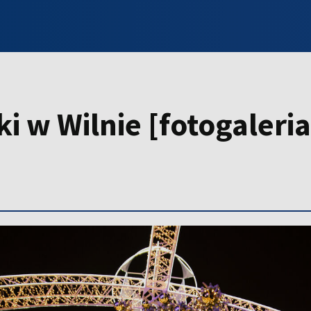
INFO WILNO
WILNO NA DZIEŃ DOBRY
PROGRAMY
ZGŁOŚ
i w Wilnie [fotogaleria]