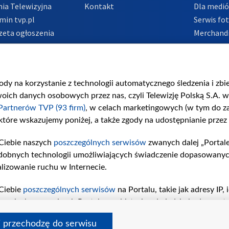
ia Telewizyjna
Kontakt
Dla medi
min tvp.pl
Serwis fo
zeta ogłoszenia
Merchandi
acje o nadawcy
Polityka 
Polityka 
nadużycio
gody na korzystanie z technologii automatycznego śledzenia i zb
ch danych osobowych przez nas, czyli Telewizję Polską S.A. w 
Partnerów TVP (93 firm)
, w celach marketingowych (w tym do 
 które wskazujemy poniżej, a także zgody na udostępnianie przez
Ciebie naszych
poszczególnych serwisów
zwanych dalej „Portal
dobnych technologii umożliwiających świadczenie dopasowanych i
lizowanie ruchu w Internecie.
Ciebie
poszczególnych serwisów
na Portalu, takie jak adresy IP
iwaniach w serwisach Portalu czy historia odwiedzin będą prze
tępujących celów i funkcji: przechowywania informacji na urząd
i przechodzę do serwisu
sonalizowanych reklam, tworzenia profilu spersonalizowanych t